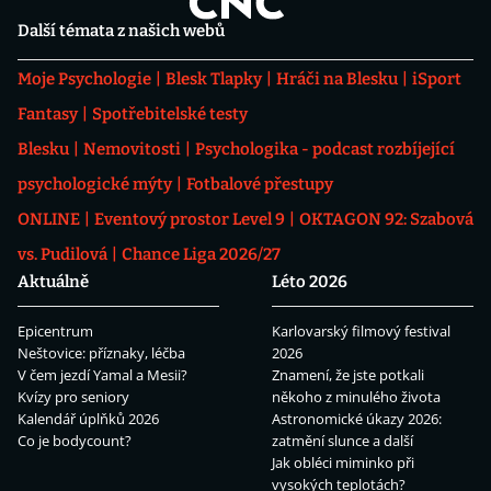
Další témata z našich webů
Moje Psychologie
Blesk Tlapky
Hráči na Blesku
iSport
Fantasy
Spotřebitelské testy
Blesku
Nemovitosti
Psychologika - podcast rozbíjející
psychologické mýty
Fotbalové přestupy
ONLINE
Eventový prostor Level 9
OKTAGON 92: Szabová
vs. Pudilová
Chance Liga 2026/27
Aktuálně
Léto 2026
Epicentrum
Karlovarský filmový festival
Neštovice: příznaky, léčba
2026
V čem jezdí Yamal a Mesii?
Znamení, že jste potkali
Kvízy pro seniory
někoho z minulého života
Kalendář úplňků 2026
Astronomické úkazy 2026:
Co je bodycount?
zatmění slunce a další
Jak obléci miminko při
vysokých teplotách?