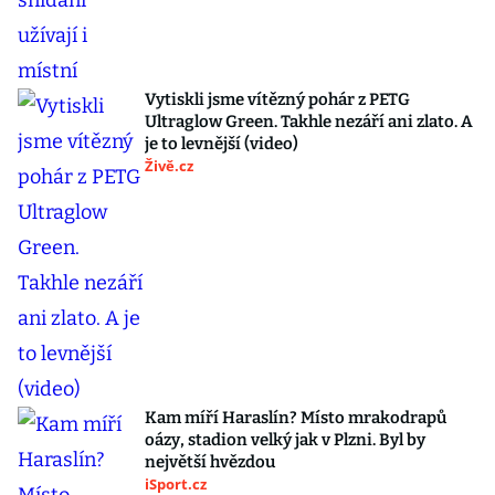
Vytiskli jsme vítězný pohár z PETG
Ultraglow Green. Takhle nezáří ani zlato. A
je to levnější (video)
Živě.cz
Kam míří Haraslín? Místo mrakodrapů
oázy, stadion velký jak v Plzni. Byl by
největší hvězdou
iSport.cz