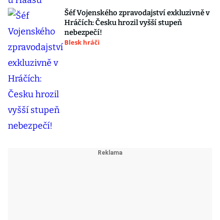
Šéf Vojenského zpravodajství exkluzivně v
Hráčích: Česku hrozil vyšší stupeň
nebezpečí!
Blesk hráči