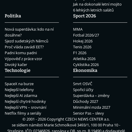
Jak na dokonalé letní mojito
6 lehkých letních salátů
Politika
Sport 2026
Nová superdávka: kdo na ní
MMA
dosáhne?
Fotbal 2026/27
Sjezd sudetských Němců
Hokej 2026
Proč vláda zavádí EET?
Tenis 2026
Padni komu padni
F1 2026
Výpověď z práce vzor
Atletika 2026
Divoký kačer
Cyklistika 2026
Technologie
Ekonomika
SpaceX na burze
Smrt OSVČ
Nejlepší telefony
Spořicí účty
Nejlepší AI zdarma
Superdávka – změny
Nejlepší chytré hodinky
Důchody 2027
Nejlepší VPN – srovnání
Minimální mzda 2027
Netflix filmy a seriály
Senior Pas – slevy
© 2001 - 2026 Copyright
CZECH NEWS CENTER a.s.
se sídlem náměstí Marie Schmolkové 3493/1, 100 00 Praha 10 -
Strašnice, IČO: 02346826, zapsána v OR, sp.zn. B 19490 a dodavatelé