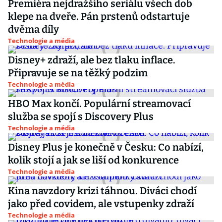
Premiéra nejdražšího seriálu všech dob
klepe na dveře. Pán prstenů odstartuje
dvěma díly
Technologie a média
Disney+ zdraží, ale bez tlaku inflace.
Připravuje se na těžký podzim
Technologie a média
HBO Max končí. Populární streamovací
služba se spojí s Discovery Plus
Technologie a média
Disney Plus je konečně v Česku: Co nabízí,
kolik stojí a jak se liší od konkurence
Technologie a média
Kina navzdory krizi táhnou. Diváci chodí
jako před covidem, ale vstupenky zdraží
Technologie a média