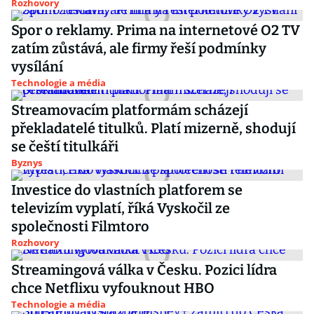
Rozhovory
Spor o reklamy. Prima na internetové O2 TV
zatím zůstává, ale firmy řeší podmínky
vysílání
Technologie a média
Streamovacím platformám scházejí
překladatelé titulků. Platí mizerně, shodují
se čeští titulkáři
Byznys
Investice do vlastních platforem se
televizím vyplatí, říká Vyskočil ze
společnosti Filmtoro
Rozhovory
Streamingová válka v Česku. Pozici lídra
chce Netflixu vyfouknout HBO
Technologie a média