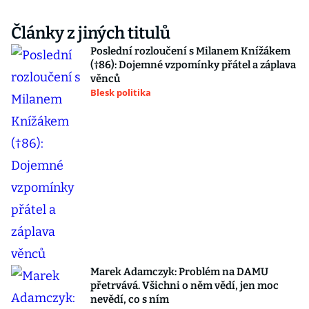
Články z jiných titulů
Poslední rozloučení s Milanem Knížákem
(†86): Dojemné vzpomínky přátel a záplava
věnců
Blesk politika
Marek Adamczyk: Problém na DAMU
přetrvává. Všichni o něm vědí, jen moc
nevědí, co s ním