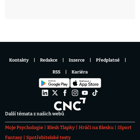
Kontakty
Redakce
Inzerce
Předplatné
RSS
Kariéra
Další témata z našich webů
Moje Psychologie
Blesk Tlapky
Hráči na Blesku
iSport
Fantasy
Spotřebitelské testy