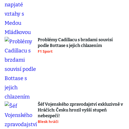
Problémy Cadillacu s brzdami souvisí
podle Bottase s jejich chlazením
F1 Sport
Šéf Vojenského zpravodajství exkluzivně v
Hráčích: Česku hrozil vyšší stupeň
nebezpečí!
Blesk hráči