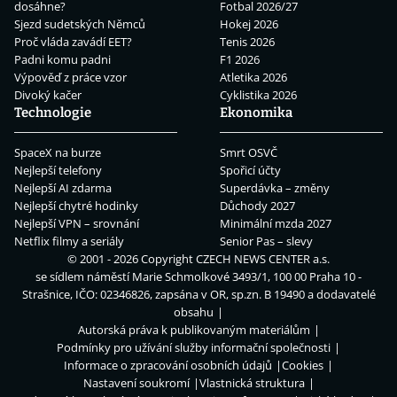
dosáhne?
Fotbal 2026/27
Sjezd sudetských Němců
Hokej 2026
Proč vláda zavádí EET?
Tenis 2026
Padni komu padni
F1 2026
Výpověď z práce vzor
Atletika 2026
Divoký kačer
Cyklistika 2026
Technologie
Ekonomika
SpaceX na burze
Smrt OSVČ
Nejlepší telefony
Spořicí účty
Nejlepší AI zdarma
Superdávka – změny
Nejlepší chytré hodinky
Důchody 2027
Nejlepší VPN – srovnání
Minimální mzda 2027
Netflix filmy a seriály
Senior Pas – slevy
© 2001 - 2026 Copyright
CZECH NEWS CENTER a.s.
se sídlem náměstí Marie Schmolkové 3493/1, 100 00 Praha 10 -
Strašnice, IČO: 02346826, zapsána v OR, sp.zn. B 19490 a dodavatelé
obsahu
Autorská práva k publikovaným materiálům
Podmínky pro užívání služby informační společnosti
Informace o zpracování osobních údajů
Cookies
Nastavení soukromí
Vlastnická struktura