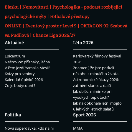
Blesku
Nemovitosti
Psychologika - podcast rozbíjející
psychologické mýty
Fotbalové přestupy
ONLINE
Eventový prostor Level 9
OKTAGON 92: Szabová
vs. Pudilová
Chance Liga 2026/27
Aktuálně
Léto 2026
Epicentrum
Karlovarský filmový festival
Neštovice: příznaky, léčba
2026
V čem jezdí Yamal a Mesii?
Znamení, že jste potkali
Kvízy pro seniory
někoho z minulého života
Kalendář úplňků 2026
Astronomické úkazy 2026:
Co je bodycount?
zatmění slunce a další
Jak obléci miminko při
vysokých teplotách?
Jak na dokonalé letní mojito
6 lehkých letních salátů
Politika
Sport 2026
Nová superdávka: kdo na ní
MMA