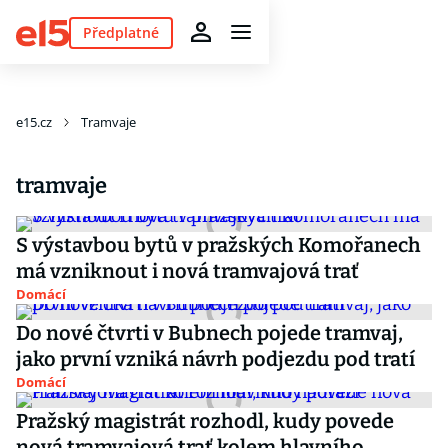
Předplatné
e15.cz
Tramvaje
tramvaje
S výstavbou bytů v pražských Komořanech
má vzniknout i nová tramvajová trať
Domácí
Do nové čtvrti v Bubnech pojede tramvaj,
jako první vzniká návrh podjezdu pod tratí
Domácí
Pražský magistrát rozhodl, kudy povede
nová tramvajová trať kolem hlavního