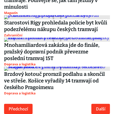
tramvaje. Podívejte se, jak tam jezdily v
minulosti
Magazín
Starostovi Rigy prohledala policie byt kvůli
podezřelému nákupu českých tramvají
Zahraniční
Mnohamiliardová zakázka jde do finále,
pražský dopravní podnik převezme
poslední tramvaj 15T
Doprava a logistika
Brzdový kotouč prorazil podlahu a skončil
ve střeše. Košice vyřadily 14 tramvají od
českého Pragoimexu
Doprava a logistika
Předchozí
Další