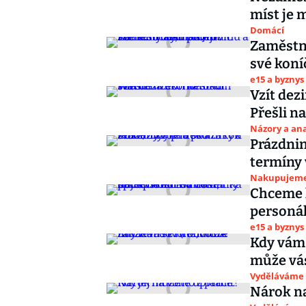
míst je 
Domácí
Zaměstna
své koní
e15 a byznys
Vzít dez
Přešli n
Názory a ana
Prázdnin
termíny 
Nakupujem
Chceme k
personál
e15 a byznys
Kdy vám 
může vás
Vyděláváme
Nárok na