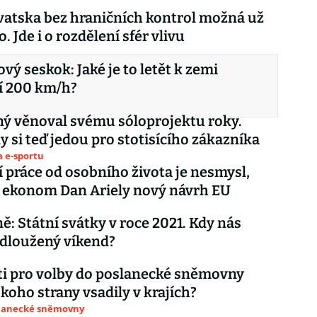
atska bez hraničních kontrol možná už
to. Jde i o rozdělení sfér vlivu
ý seskok: Jaké je to letět k zemi
í 200 km/h?
ný věnoval svému sóloprojektu roky.
 si teď jedou pro stotisícího zákazníka
a e-sportu
 práce od osobního života je nesmysl,
e ekonom Dan Ariely nový návrh EU
ě: Státní svátky v roce 2021. Kdy nás
dloužený víkend?
i pro volby do poslanecké sněmovny
 koho strany vsadily v krajích?
slanecké sněmovny