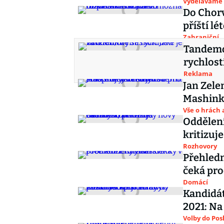
Vyděláváme
Do Chorv
příští lé
Zahraniční
Tandemov
rychlost
Reklama
Jan Zele
Mashinky
Vše o hrách 
Oddělení
kritizuj
Rozhovory
Přehledn
čeká pro
Domácí
Kandidát
2021: Na
Volby do Po