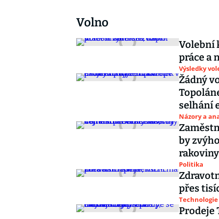
Volno
Volební 
práce a 
Výsledky vol
Žádný vo
Topolán
selhání e
Názory a ana
Zaměstna
by zvýho
rakoviny
Politika
Zdravotni
přes tisí
Technologie
Prodeje 