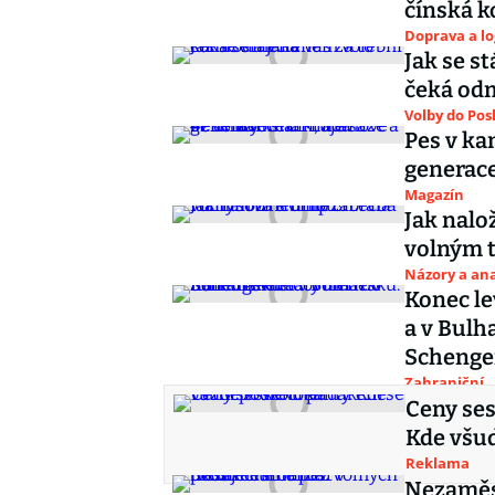
čínská k
Doprava a lo
Jak se s
čeká od
Volby do Po
Pes v ka
generace
Magazín
Jak nalo
volným 
Názory a ana
Konec l
a v Bulh
Scheng
Zahraniční
Ceny ses
Kde všud
Reklama
Nezaměst