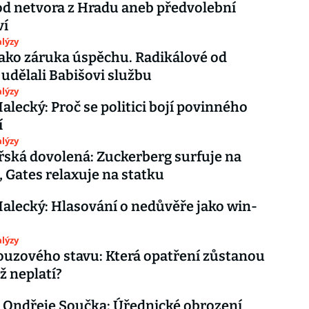
d netvora z Hradu aneb předvolební
ví
lýzy
jako záruka úspěchu. Radikálové od
udělali Babišovi službu
lýzy
alecký: Proč se politici bojí povinného
í
lýzy
řská dovolená: Zuckerberg surfuje na
i, Gates relaxuje na statku
alecký: Hlasování o nedůvěře jako win-
lýzy
uzového stavu: Která opatření zůstanou
ž neplatí?
 Ondřeje Součka: Úřednické obrození