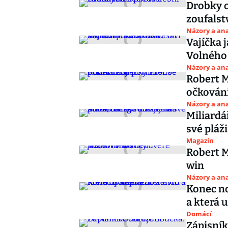
Drobky o
zoufalst
Názory a ana
Vajíčka 
Volného 
Názory a ana
Robert M
očkován
Názory a ana
Miliardá
své pláž
Magazín
Robert M
win
Názory a ana
Konec no
a která u
Domácí
Zápisník