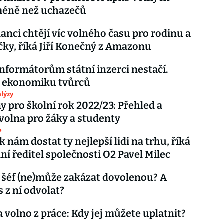
méně než uchazečů
nci chtějí víc volného času pro rodinu a
čky, říká Jiří Konečný z Amazonu
informátorům státní inzerci nestačí.
a ekonomiku tvůrců
lýzy
y pro školní rok 2022/23: Přehled a
volna pro žáky a studenty
e
 nám dostat ty nejlepší lidi na trhu, říká
ní ředitel společnosti O2 Pavel Milec
šéf (ne)může zakázat dovolenou? A
 z ní odvolat?
 volno z práce: Kdy jej můžete uplatnit?