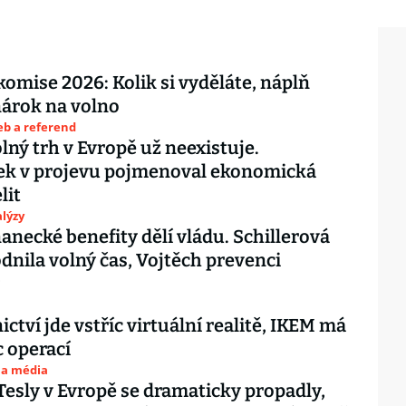
komise 2026: Kolik si vyděláte, náplň
nárok na volno
eb a referend
lný trh v Evropě už neexistuje.
ek v projevu pojmenoval ekonomická
lit
lýzy
necké benefity dělí vládu. Schillerová
dnila volný čas, Vojtěch prevenci
ctví jde vstříc virtuální realitě, IKEM má
c operací
 a média
Tesly v Evropě se dramaticky propadly,