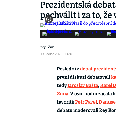
Prezidentská debat
pochválit i za to, že
,
fry
čer
13. ledna 2023
·
06:40
Poslední z
debat prezident
první diskuzi debatovali
ka
tedy
Jaroslav Bašta
,
Karel D
Zima
. V osm hodin začala h
favorité
Petr Pavel
,
Danuše
debatu moderovali Rey Kor