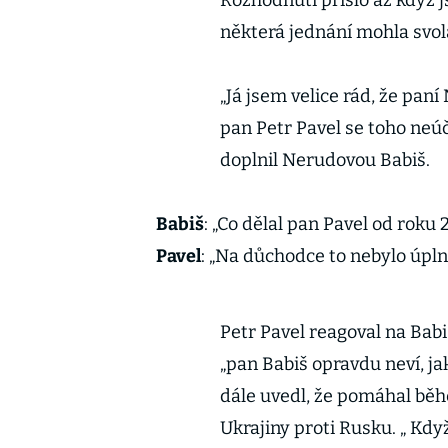
Rozhodnutí přišlo až když 
některá jednání mohla svolat
„Já jsem velice rád, že paní
pan Petr Pavel se toho neúč
doplnil Nerudovou Babiš.
Babiš
: „Co dělal pan Pavel od roku 
Pavel
: „Na důchodce to nebylo úpln
Petr Pavel reagoval na Babi
„pan Babiš opravdu neví, ja
dále uvedl, že pomáhal běh
Ukrajiny proti Rusku. „ Kd