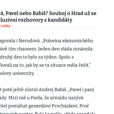
, Pavel nebo Babiš? Souboj o Hrad už se
xkluzivní rozhovory s kandidáty
 volby
agovala i Nerudová. „Polovina ekonomického
ávě tím chaosem. Jeden den vláda oznámila
 druhý den to bylo za týden. Spolu s
li na to, jak by se ta situace měla řešit,“
elovy univerzity.
oté ještě zůstal Andrej Babiš. „Pavel i paní
ády. Mrzí mě u Pavla, že armádu nazývá
šel pomáhat generálovi Procházkovi. Proč