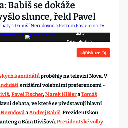
a: Babiš se dokáže
 vyšlo slunce, řekl Pavel
5
Fotogalerie
Diskuze (
0
)
ských kandidátů
proběhly na televizi Nova. V
ndidáti
s nižšími volebními preferencemi -
iviš
,
Pavel Fischer
,
Marek Hilšer
a
Tomáš
lavní debata, ve které se představují hlavní
 Nerudová
a
Andrej Babiš
. Prezidentskou
anteng a Bára Divišová.
Prezidentské volby