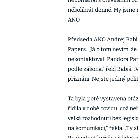
nepomáhal s otevíráním očk
několikrát denně. My jsme n
ANO.
Předseda ANO Andrej Babiš
Papers. „Já o tom nevím, ž
nekontaktoval. Pandora Pap
podle zákona,“ řekl Babiš. 
přiznání. Nejste jediný poli
Ta byla poté vystavena otá
řídila v době covidu, což n
velká rozhodnutí bez legisl
na komunikaci,“ řekla. „Ty 