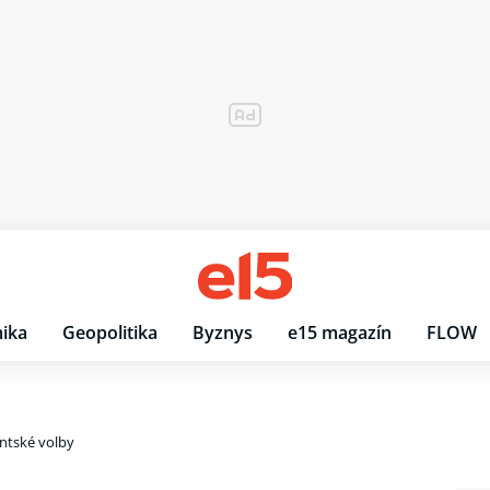
ika
Geopolitika
Byznys
e15 magazín
FLOW
ntské volby