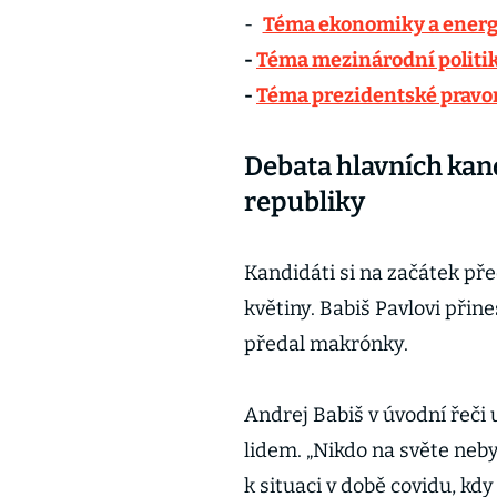
-
Téma ekonomiky a energ
-
Téma mezinárodní politi
-
Téma prezidentské prav
Debata hlavních kan
republiky
Kandidáti si na začátek pře
květiny. Babiš Pavlovi přine
předal makrónky.
Andrej Babiš v úvodní řeči
lidem. „Nikdo na světe neb
k situaci v době covidu, kdy