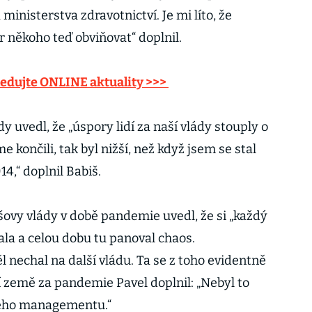
inisterstva zdravotnictví. Je mi líto, že
ér někoho teď obviňovat“ doplnil.
ledujte ONLINE aktuality >>>
dy uvedl, že „úspory lidí za naší vlády stouply o
e končili, tak byl nižší, než když jsem se stal
4,“ doplnil Babiš.
šovy vlády v době pandemie uvedl, že si „každý
ala a celou dobu tu panoval chaos.
 nechal na další vládu. Ta se z toho evidentně
ní země za pandemie Pavel doplnil: „Nebyl to
vého managementu.“