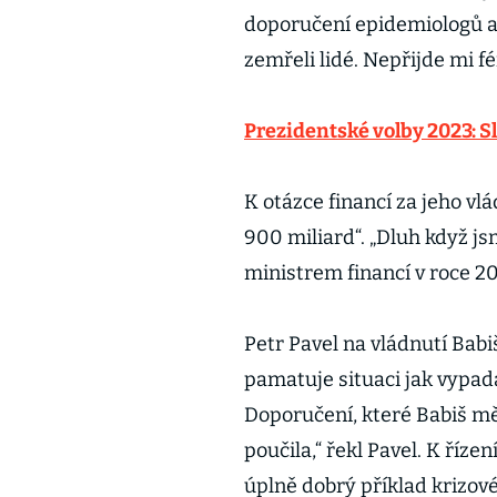
doporučení epidemiologů a m
zemřeli lidé. Nepřijde mi f
Prezidentské volby 2023: S
K otázce financí za jeho vlá
900 miliard“. „Dluh když jsm
ministrem financí v roce 201
Petr Pavel na vládnutí Babi
pamatuje situaci jak vypad
Doporučení, které Babiš měl
poučila,“ řekl Pavel. K říze
úplně dobrý příklad krizo