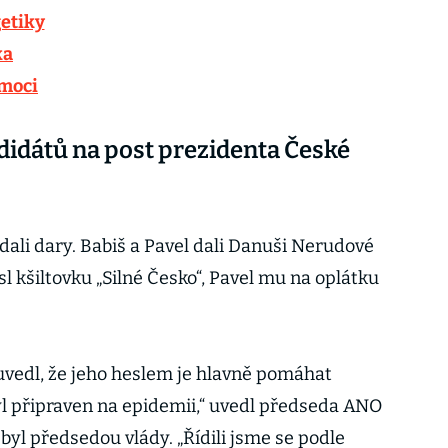
etiky
ka
omoci
didátů na post prezidenta České
dali dary. Babiš a Pavel dali Danuši Nerudové
sl kšiltovku „Silné Česko“, Pavel mu na oplátku
 uvedl, že jeho heslem je hlavně pomáhat
yl připraven na epidemii,“ uvedl předseda ANO
 byl předsedou vlády. „Řídili jsme se podle