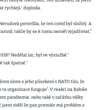
jsem nebyla rektorkou. Teď uznávám, že jsem
 rychleji,“ doplnila.
 Nerudová potvrdila, že ten covid byl složitý. A
astnil, takže by se k tomu neměl vyjadřovat,“
2018? Nedělal nic, byl ve výslužbě.“
ě tak špatné.“
šova slova o jeho působení v NATO tím, že
k ta organizace funguje“. V reakci na Babiše
em pandiemie, nebo také v začátku války
yž jsem viděl že pan premiér má problém s