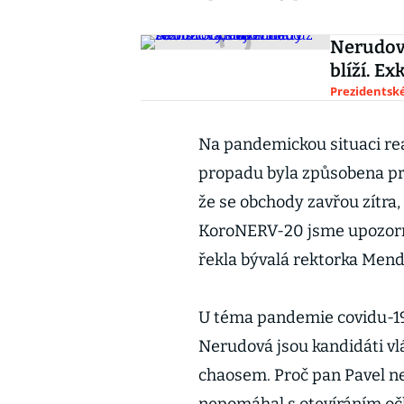
Nerudová
blíží. E
Prezidentské
Na pandemickou situaci re
propadu byla způsobena pr
že se obchody zavřou zítra,
KoroNERV-20 jsme upozorňova
řekla bývalá rektorka Mend
U téma pandemie covidu-19 p
Nerudová jsou kandidáti vl
chaosem. Proč pan Pavel ne