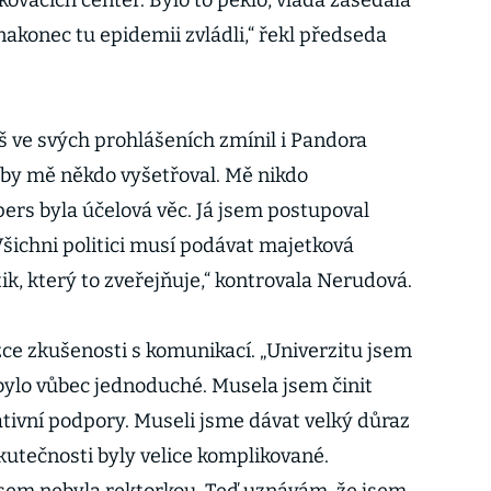
ovacích center. Bylo to peklo, vláda zasedala
akonec tu epidemii zvládli,“ řekl předseda
 ve svých prohlášeních zmínil i Pandora
e by mě někdo vyšetřoval. Mě nikdo
ers byla účelová věc. Já jsem postupoval
„Všichni politici musí podávat majetková
tik, který to zveřejňuje,“ kontrovala Nerudová.
zce zkušenosti s komunikací. „Univerzitu jsem
ebylo vůbec jednoduché. Musela jsem činit
ativní podpory. Museli jsme dávat velký důraz
skutečnosti byly velice komplikované.