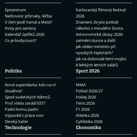
Epicentrum
Karlovarský filmový festival
Neštovice: příznaky, léčba
2026
V čem jezdí Yamal a Mesii?
Znamení, že jste potkali
Kvízy pro seniory
někoho z minulého života
Kalendář úplňků 2026
Astronomické úkazy 2026:
Co je bodycount?
zatmění slunce a další
Jak obléci miminko při
vysokých teplotách?
Jak na dokonalé letní mojito
6 lehkých letních salátů
Politika
Sport 2026
Nová superdávka: kdo na ní
MMA
dosáhne?
Fotbal 2026/27
Sjezd sudetských Němců
Hokej 2026
Proč vláda zavádí EET?
Tenis 2026
Padni komu padni
F1 2026
Výpověď z práce vzor
Atletika 2026
Divoký kačer
Cyklistika 2026
Technologie
Ekonomika