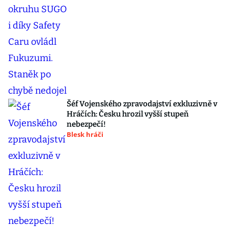
Šéf Vojenského zpravodajství exkluzivně v
Hráčích: Česku hrozil vyšší stupeň
nebezpečí!
Blesk hráči