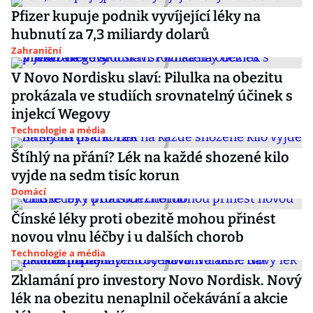
Pfizer kupuje podnik vyvíjející léky na
hubnutí za 7,3 miliardy dolarů
Zahraniční
V Novo Nordisku slaví: Pilulka na obezitu
prokázala ve studiích srovnatelný účinek s
injekcí Wegovy
Technologie a média
Štíhlý na přání? Lék na každé shozené kilo
vyjde na sedm tisíc korun
Domácí
Čínské léky proti obezitě mohou přinést
novou vlnu léčby i u dalších chorob
Technologie a média
Zklamání pro investory Novo Nordisk. Nový
lék na obezitu nenaplnil očekávání a akcie