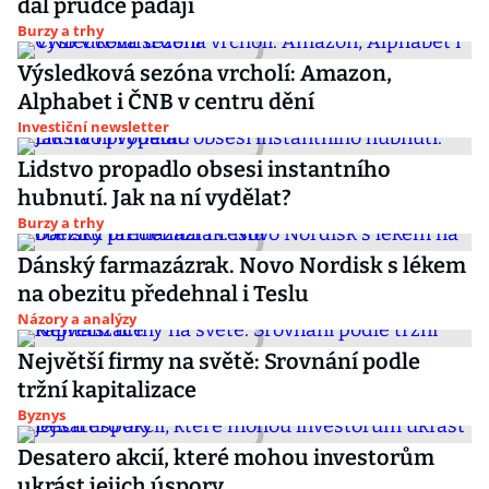
dál prudce padají
Burzy a trhy
Výsledková sezóna vrcholí: Amazon,
Alphabet i ČNB v centru dění
Investiční newsletter
Lidstvo propadlo obsesi instantního
hubnutí. Jak na ní vydělat?
Burzy a trhy
Dánský farmazázrak. Novo Nordisk s lékem
na obezitu předehnal i Teslu
Názory a analýzy
Největší firmy na světě: Srovnání podle
tržní kapitalizace
Byznys
Desatero akcií, které mohou investorům
ukrást jejich úspory