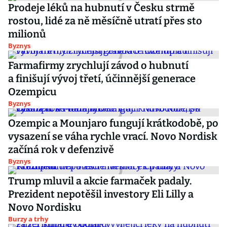
Prodeje léků na hubnutí v Česku strmě
rostou, lidé za ně měsíčně utratí přes sto
milionů
Byznys
Farmafirmy zrychlují závod o hubnutí
a finišují vývoj třetí, účinnější generace
Ozempicu
Byznys
Ozempic a Mounjaro fungují krátkodobě, po
vysazení se váha rychle vrací. Novo Nordisk
začíná rok v defenzivě
Byznys
Trump mluvil a akcie farmaček padaly.
Prezident nepotěšil investory Eli Lilly a
Novo Nordisku
Burzy a trhy