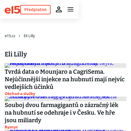
Předplatné
e15.cz
Eli Lilly
Eli Lilly
Tvrdá data o Mounjaro a CagriSema.
Nejúčinnější injekce na hubnutí mají nejvíc
vedlejších účinků
Obchod a služby
Souboj dvou farmagigantů o zázračný lék
na hubnutí se odehraje i v Česku. Ve hře
jsou miliardy
Byznys