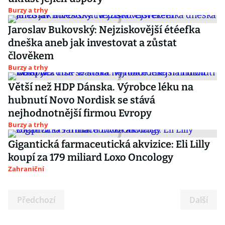
Burzy a trhy
Jaroslav Bukovský: Nejziskovější étéefka
dneška aneb jak investovat a zůstat
člověkem
Burzy a trhy
Větší než HDP Dánska. Výrobce léku na
hubnutí Novo Nordisk se stává
nejhodnotnější firmou Evropy
Burzy a trhy
Gigantická farmaceutická akvizice: Eli Lilly
koupí za 179 miliard Loxo Oncology
Zahraniční
Předchozí
Další