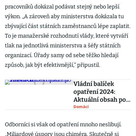
pracovníků dokázal podávat stejný nebo lepší
výkon. „A zároveň aby ministerstva dokázala tu
zbývající část státních zaměstnanců lépe zaplatit.
To je manažerské rozhodnutí vlády, které vytváří
tlak na jednotlivá ministerstva a šéfy státních
organizací. Úřady samy od sebe těžko hledají
způsob, jak být efektivnější,“ připustil.
Vládní balíček
opatření 2024:
Aktuální obsah po
změnách
Domácí
Odborníci si však od opatření mnoho neslibují.
„Miliardové úspory jsou chiméra. Skutečně si