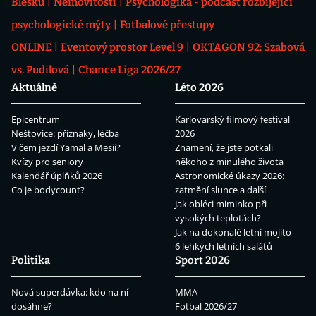
Blesku
Nemovitosti
Psychologika - podcast rozbíjející
psychologické mýty
Fotbalové přestupy
ONLINE
Eventový prostor Level 9
OKTAGON 92: Szabová
vs. Pudilová
Chance Liga 2026/27
Aktuálně
Léto 2026
Epicentrum
Karlovarský filmový festival
Neštovice: příznaky, léčba
2026
V čem jezdí Yamal a Mesii?
Znamení, že jste potkali
Kvízy pro seniory
někoho z minulého života
Kalendář úplňků 2026
Astronomické úkazy 2026:
Co je bodycount?
zatmění slunce a další
Jak obléci miminko při
vysokých teplotách?
Jak na dokonalé letní mojito
6 lehkých letních salátů
Politika
Sport 2026
Nová superdávka: kdo na ní
MMA
dosáhne?
Fotbal 2026/27