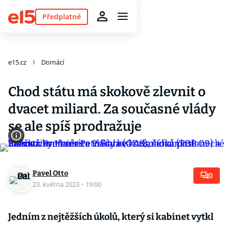
Předplatné
e15.cz
Domácí
Chod státu má skokově zlevnit o
dvacet miliard. Za současné vlády
se ale spíš prodražuje
Pavel Otto
0
23. května 2023
·
19:00
Jedním z nejtěžších úkolů, který si kabinet vytkl