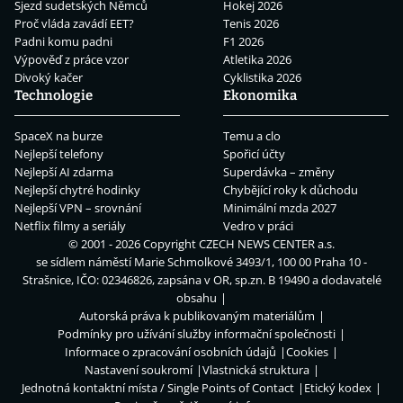
Sjezd sudetských Němců
Hokej 2026
Proč vláda zavádí EET?
Tenis 2026
Padni komu padni
F1 2026
Výpověď z práce vzor
Atletika 2026
Divoký kačer
Cyklistika 2026
Technologie
Ekonomika
SpaceX na burze
Temu a clo
Nejlepší telefony
Spořicí účty
Nejlepší AI zdarma
Superdávka – změny
Nejlepší chytré hodinky
Chybějící roky k důchodu
Nejlepší VPN – srovnání
Minimální mzda 2027
Netflix filmy a seriály
Vedro v práci
© 2001 - 2026 Copyright
CZECH NEWS CENTER a.s.
se sídlem náměstí Marie Schmolkové 3493/1, 100 00 Praha 10 -
Strašnice, IČO: 02346826, zapsána v OR, sp.zn. B 19490 a dodavatelé
obsahu
Autorská práva k publikovaným materiálům
Podmínky pro užívání služby informační společnosti
Informace o zpracování osobních údajů
Cookies
Nastavení soukromí
Vlastnická struktura
Jednotná kontaktní místa / Single Points of Contact
Etický kodex