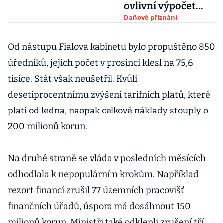
ovlivní výpočet
důchodu
Daňové přiznání
Od nástupu Fialova kabinetu bylo propuštěno 850
úředníků, jejich počet v prosinci klesl na 75,6
tisíce. Stát však neušetřil. Kvůli
desetiprocentnímu zvýšení tarifních platů, které
platí od ledna, naopak celkové náklady stouply o
200 milionů korun.
Na druhé straně se vláda v posledních měsících
odhodlala k nepopulárním krokům. Například
rezort financí zrušil 77 územních pracovišť
finančních úřadů, úspora má dosáhnout 150
milionů korun. Ministři také odklepli zrušení tří