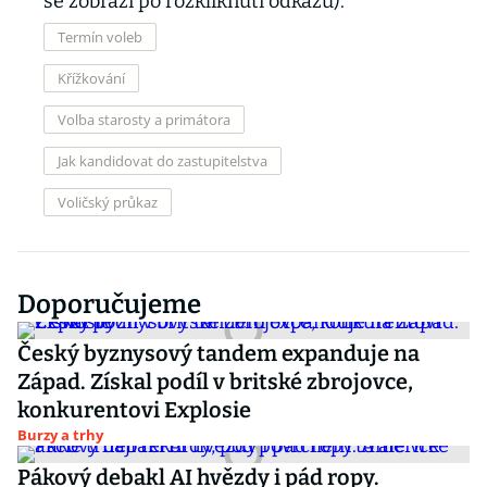
se zobrazí po rozkliknutí odkazu).
Termín voleb
Křížkování
Volba starosty a primátora
Jak kandidovat do zastupitelstva
Voličský průkaz
Doporučujeme
Český byznysový tandem expanduje na
Západ. Získal podíl v britské zbrojovce,
konkurentovi Explosie
Burzy a trhy
Pákový debakl AI hvězdy i pád ropy.