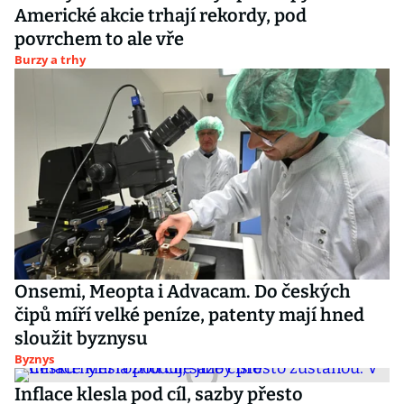
Americké akcie trhají rekordy, pod
povrchem to ale vře
Burzy a trhy
Onsemi, Meopta i Advacam. Do českých
čipů míří velké peníze, patenty mají hned
sloužit byznysu
Byznys
Inflace klesla pod cíl, sazby přesto