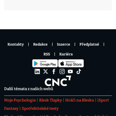
Kontakty
Redakce
Inzerce
Předplatné
RSS
Kariéra
Další témata z našich webů
Moje Psychologie
Blesk Tlapky
Hráči na Blesku
iSport
Fantasy
Spotřebitelské testy