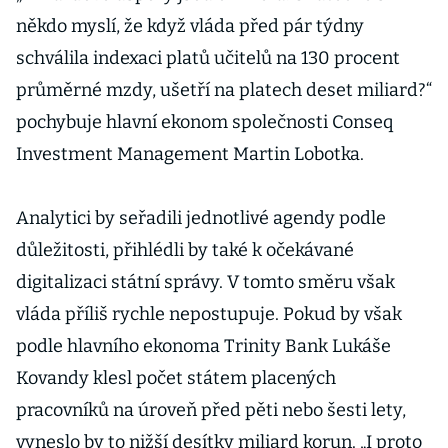
někdo myslí, že když vláda před pár týdny
schválila indexaci platů učitelů na 130 procent
průměrné mzdy, ušetří na platech deset miliard?“
pochybuje hlavní ekonom společnosti Conseq
Investment Management Martin Lobotka.
Analytici by seřadili jednotlivé agendy podle
důležitosti, přihlédli by také k očekávané
digitalizaci státní správy. V tomto směru však
vláda příliš rychle nepostupuje. Pokud by však
podle hlavního ekonoma Trinity Bank Lukáše
Kovandy klesl počet státem placených
pracovníků na úroveň před pěti nebo šesti lety,
vyneslo by to nižší desítky miliard korun. „I proto