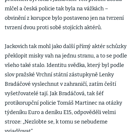
mlčel a česká policie tak byla na vážkách –
obvinění z korupce bylo postaveno jen na tvrzení
tvrzení dvou proti sobě stojících aktérů.
Jackovich tak mohl jako další přímý aktér schůzky
překlopit misky vah na jednu stranu, a to se podle
všeho také stalo. Identitu svědka, který byl podle
slov pražské Vrchní státní zástupkyně Lenky
Bradáčové vyslechnut v zahraničí, zatím čeští
vyšetřovatelé tají. Jak Bradáčová, tak šéf
protikorupční policie Tomáš Martinec na otázky
týdeníku Euro a deníku E15, odpověděli velmi
stroze: „Nezlobte se, k tomu se nebudeme
vyjadřovat“.