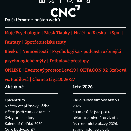
Další témata z našich webů
Moje Psychologie
Blesk Tlapky
Hráči na Blesku
iSport
Fantasy
Spotřebitelské testy
Blesku
Nemovitosti
Psychologika - podcast rozbíjející
psychologické mýty
Fotbalové přestupy
ONLINE
Eventový prostor Level 9
OKTAGON 92: Szabová
vs. Pudilová
Chance Liga 2026/27
Aktuálně
Léto 2026
Epicentrum
Karlovarský filmový festival
Neštovice: příznaky, léčba
2026
V čem jezdí Yamal a Mesii?
Znamení, že jste potkali
Kvízy pro seniory
někoho z minulého života
Kalendář úplňků 2026
Astronomické úkazy 2026:
Co je bodycount?
zatmění slunce a další