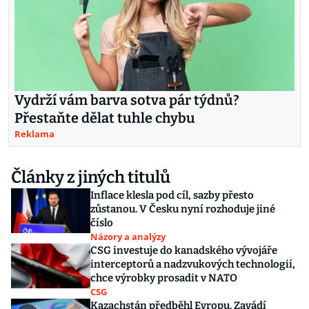
Vydrží vám barva sotva pár týdnů?
Přestaňte dělat tuhle chybu
Reklama
Články z jiných titulů
Inflace klesla pod cíl, sazby přesto
zůstanou. V Česku nyní rozhoduje jiné
číslo
Názory a analýzy
CSG investuje do kanadského vývojáře
interceptorů a nadzvukových technologií,
chce výrobky prosadit v NATO
CSG
Kazachstán předběhl Evropu. Zavádí