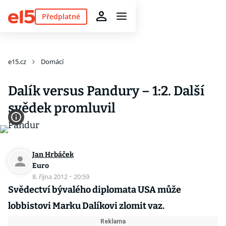
Předplatné
e15.cz
Domácí
Dalík versus Pandury – 1:2. Další
svědek promluvil
Jan Hrbáček
Euro
8. října 2012
·
20:59
Svědectví bývalého diplomata USA může
lobbistovi Marku Dalíkovi zlomit vaz.