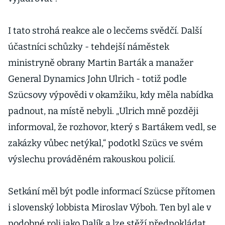
I tato strohá reakce ale o lecčems svědčí. Další
účastníci schůzky - tehdejší náměstek
ministryně obrany Martin Barták a manažer
General Dynamics John Ulrich - totiž podle
Szücsovy výpovědi v okamžiku, kdy měla nabídka
padnout, na místě nebyli. „Ulrich mně později
informoval, že rozhovor, který s Bartákem vedl, se
zakázky vůbec netýkal,“ podotkl Szücs ve svém
výslechu prováděném rakouskou policií.
Setkání měl být podle informací Szücse přítomen
i slovenský lobbista Miroslav Výboh. Ten byl ale v
podobné roli jako Dalík a lze stěží předpokládat,