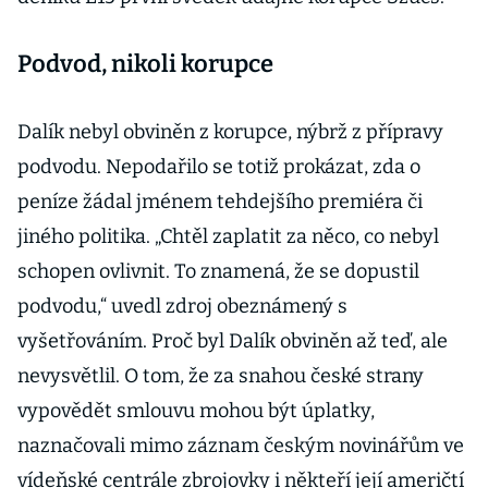
Podvod, nikoli korupce
Dalík nebyl obviněn z korupce, nýbrž z přípravy
podvodu. Nepodařilo se totiž prokázat, zda o
peníze žádal jménem tehdejšího premiéra či
jiného politika. „Chtěl zaplatit za něco, co nebyl
schopen ovlivnit. To znamená, že se dopustil
podvodu,“ uvedl zdroj obeznámený s
vyšetřováním. Proč byl Dalík obviněn až teď, ale
nevysvětlil. O tom, že za snahou české strany
vypovědět smlouvu mohou být úplatky,
naznačovali mimo záznam českým novinářům ve
vídeňské centrále zbrojovky i někteří její američtí