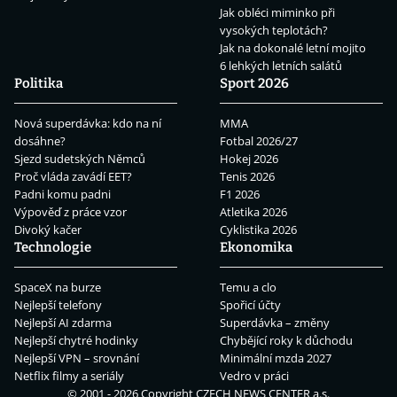
Jak obléci miminko při
vysokých teplotách?
Jak na dokonalé letní mojito
6 lehkých letních salátů
Politika
Sport 2026
Nová superdávka: kdo na ní
MMA
dosáhne?
Fotbal 2026/27
Sjezd sudetských Němců
Hokej 2026
Proč vláda zavádí EET?
Tenis 2026
Padni komu padni
F1 2026
Výpověď z práce vzor
Atletika 2026
Divoký kačer
Cyklistika 2026
Technologie
Ekonomika
SpaceX na burze
Temu a clo
Nejlepší telefony
Spořicí účty
Nejlepší AI zdarma
Superdávka – změny
Nejlepší chytré hodinky
Chybějící roky k důchodu
Nejlepší VPN – srovnání
Minimální mzda 2027
Netflix filmy a seriály
Vedro v práci
© 2001 - 2026 Copyright
CZECH NEWS CENTER a.s.