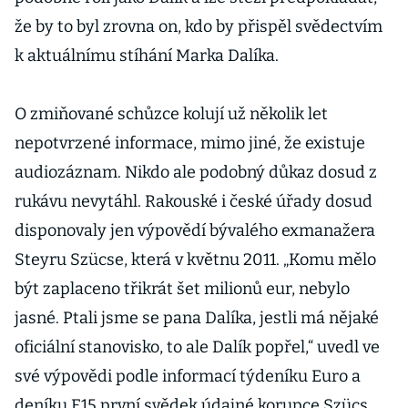
že by to byl zrovna on, kdo by přispěl svědectvím
k aktuálnímu stíhání Marka Dalíka.
O zmiňované schůzce kolují už několik let
nepotvrzené informace, mimo jiné, že existuje
audiozáznam. Nikdo ale podobný důkaz dosud z
rukávu nevytáhl. Rakouské i české úřady dosud
disponovaly jen výpovědí bývalého exmanažera
Steyru Szücse, která v květnu 2011. „Komu mělo
být zaplaceno třikrát šet milionů eur, nebylo
jasné. Ptali jsme se pana Dalíka, jestli má nějaké
oficiální stanovisko, to ale Dalík popřel,“ uvedl ve
své výpovědi podle informací týdeníku Euro a
deníku E15 první svědek údajné korupce Szücs.