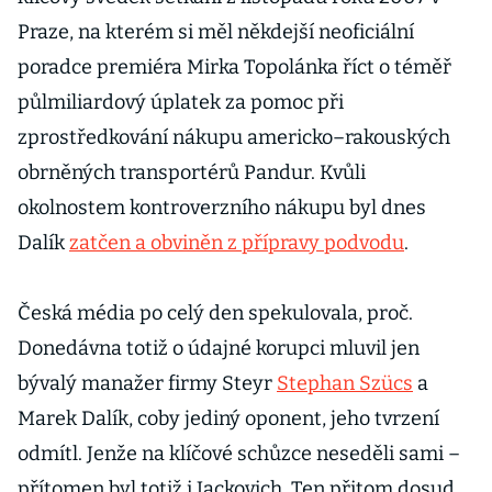
Praze, na kterém si měl někdejší neoficiální
poradce premiéra Mirka Topolánka říct o téměř
půlmiliardový úplatek za pomoc při
zprostředkování nákupu americko–rakouských
obrněných transportérů Pandur. Kvůli
okolnostem kontroverzního nákupu byl dnes
Dalík
zatčen a obviněn z přípravy podvodu
.
Česká média po celý den spekulovala, proč.
Donedávna totiž o údajné korupci mluvil jen
bývalý manažer firmy Steyr
Stephan Szücs
a
Marek Dalík, coby jediný oponent, jeho tvrzení
odmítl. Jenže na klíčové schůzce neseděli sami –
přítomen byl totiž i Jackovich. Ten přitom dosud