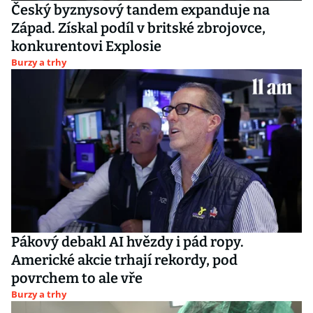
Český byznysový tandem expanduje na
Západ. Získal podíl v britské zbrojovce,
konkurentovi Explosie
Burzy a trhy
Pákový debakl AI hvězdy i pád ropy.
Americké akcie trhají rekordy, pod
povrchem to ale vře
Burzy a trhy