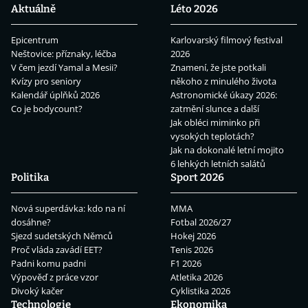
Aktuálně
Léto 2026
Epicentrum
Karlovarský filmový festival
Neštovice: příznaky, léčba
2026
V čem jezdí Yamal a Mesii?
Znamení, že jste potkali
Kvízy pro seniory
někoho z minulého života
Kalendář úplňků 2026
Astronomické úkazy 2026:
Co je bodycount?
zatmění slunce a další
Jak obléci miminko při
vysokých teplotách?
Jak na dokonalé letní mojito
6 lehkých letních salátů
Politika
Sport 2026
Nová superdávka: kdo na ní
MMA
dosáhne?
Fotbal 2026/27
Sjezd sudetských Němců
Hokej 2026
Proč vláda zavádí EET?
Tenis 2026
Padni komu padni
F1 2026
Výpověď z práce vzor
Atletika 2026
Divoký kačer
Cyklistika 2026
Technologie
Ekonomika