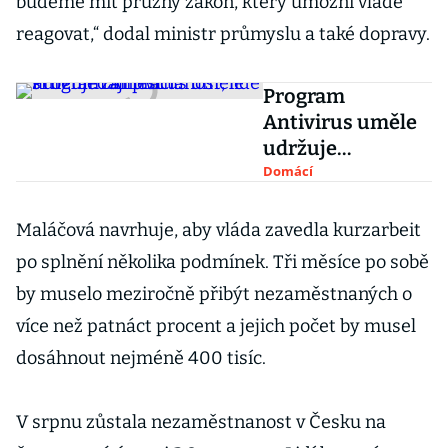
budeme mít pružný zákon, který umožní vládě
reagovat,“ dodal ministr průmyslu a také dopravy.
Program
Antivirus uměle
udržuje
zaměstnanost,
Domácí
lidé si nehledají
práci
Maláčová navrhuje, aby vláda zavedla kurzarbeit
po splnění několika podmínek. Tři měsíce po sobě
by muselo meziročně přibýt nezaměstnaných o
více než patnáct procent a jejich počet by musel
dosáhnout nejméně 400 tisíc.
V srpnu zůstala nezaměstnanost v Česku na