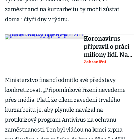
zaměstnanci na kurzarbeitu by mohli zůstat
doma i čtyři dny v týdnu.
Koronavirus
připravil o práci
miliony lidí. Na
podzim bude
Zahraniční
hůř, varují
experti
Ministerstvo financí odmítlo své představy
konkretizovat. „Připomínkové řízení nevedeme
přes média. Platí, že cílem zavedení trvalého
kurzarbeitu je, aby plynule navázal na
protikrizový program Antivirus na ochranu
zaměstnanosti. Ten byl vládou na konci srpna