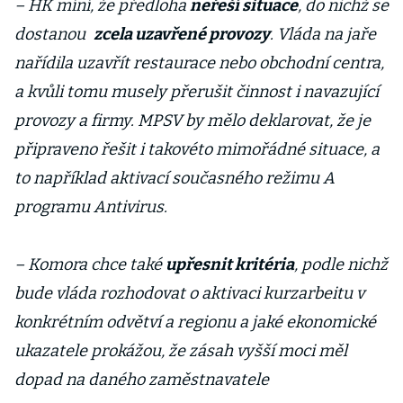
– HK míní, že předloha
neřeší situace
, do nichž se
dostanou
zcela uzavřené provozy
. Vláda na jaře
nařídila uzavřít restaurace nebo obchodní centra,
a kvůli tomu musely přerušit činnost i navazující
provozy a firmy. MPSV by mělo deklarovat, že je
připraveno řešit i takovéto mimořádné situace, a
to například aktivací současného režimu A
programu Antivirus.
– Komora chce také
upřesnit kritéria
, podle nichž
bude vláda rozhodovat o aktivaci kurzarbeitu v
konkrétním odvětví a regionu a jaké ekonomické
ukazatele prokážou, že zásah vyšší moci měl
dopad na daného zaměstnavatele