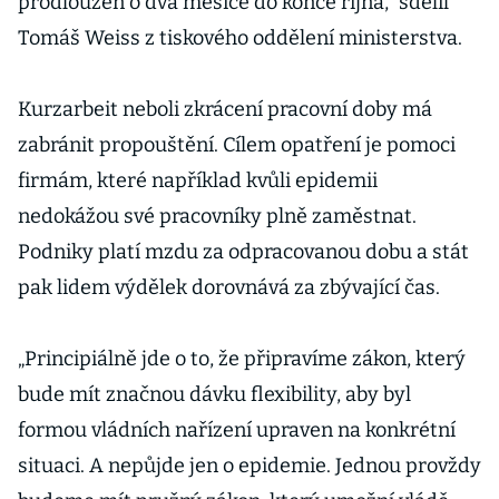
prodloužen o dva měsíce do konce října,“ sdělil
Tomáš Weiss z tiskového oddělení ministerstva.
Kurzarbeit neboli zkrácení pracovní doby má
zabránit propouštění. Cílem opatření je pomoci
firmám, které například kvůli epidemii
nedokážou své pracovníky plně zaměstnat.
Podniky platí mzdu za odpracovanou dobu a stát
pak lidem výdělek dorovnává za zbývající čas.
„Principiálně jde o to, že připravíme zákon, který
bude mít značnou dávku flexibility, aby byl
formou vládních nařízení upraven na konkrétní
situaci. A nepůjde jen o epidemie. Jednou provždy