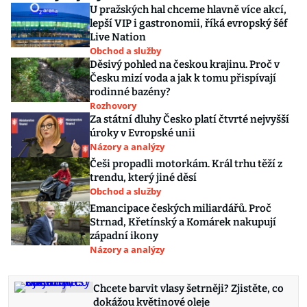
U pražských hal chceme hlavně více akcí,
lepší VIP i gastronomii, říká evropský šéf
Live Nation
Obchod a služby
Děsivý pohled na českou krajinu. Proč v
Česku mizí voda a jak k tomu přispívají
rodinné bazény?
Rozhovory
Za státní dluhy Česko platí čtvrté nejvyšší
úroky v Evropské unii
Názory a analýzy
Češi propadli motorkám. Král trhu těží z
trendu, který jiné děsí
Obchod a služby
Emancipace českých miliardářů. Proč
Strnad, Křetínský a Komárek nakupují
západní ikony
Názory a analýzy
Chcete barvit vlasy šetrněji? Zjistěte, co
dokážou květinové oleje