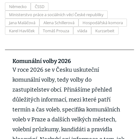
Německo
ČSSD
Ministerstvo práce a sociálních věcí České republiky
Jana Maláčová
Alena Schillerová
Hospodářská komora
Karel Havlíček
Tomáš Prouza
vláda
Kurzarbeit
Komunální volby 2026
V roce 2026 se v Česku uskuteční
komunální volby, tedy volby do
zastupitelstev obcí. Přinášíme přehled
důležitých informací, mezi které patří
termín a čas voleb, specifika komunálních
voleb v Praze a dalších velkých městech,
volební průzkumy, kandidáti a pravidla