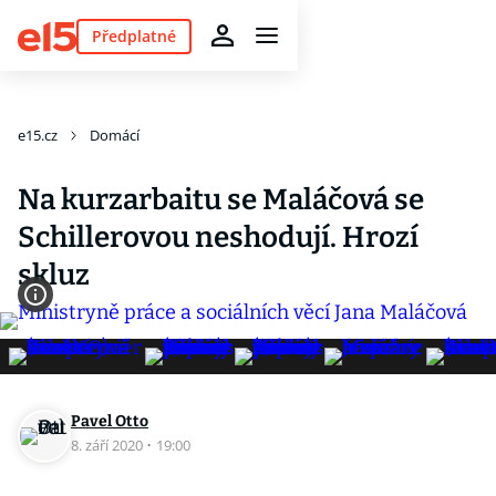
Předplatné
e15.cz
Domácí
Na kurzarbaitu se Maláčová se
Schillerovou neshodují. Hrozí
skluz
Pavel Otto
8. září 2020
·
19:00