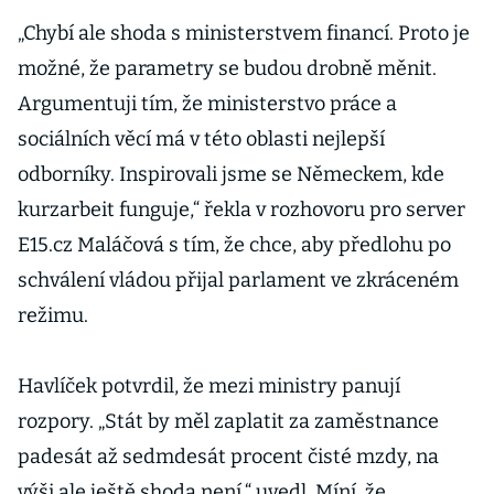
„Chybí ale shoda s ministerstvem financí. Proto je
možné, že parametry se budou drobně měnit.
Argumentuji tím, že ministerstvo práce a
sociálních věcí má v této oblasti nejlepší
odborníky. Inspirovali jsme se Německem, kde
kurzarbeit funguje,“ řekla v rozhovoru pro server
E15.cz Maláčová s tím, že chce, aby předlohu po
schválení vládou přijal parlament ve zkráceném
režimu.
Havlíček potvrdil, že mezi ministry panují
rozpory. „Stát by měl zaplatit za zaměstnance
padesát až sedmdesát procent čisté mzdy, na
výši ale ještě shoda není,“ uvedl. Míní, že