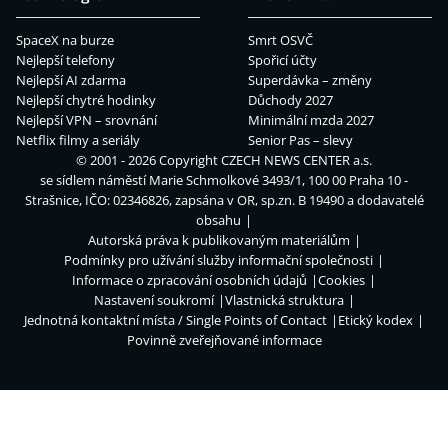
SpaceX na burze
Smrt OSVČ
Nejlepší telefony
Spořicí účty
Nejlepší AI zdarma
Superdávka – změny
Nejlepší chytré hodinky
Důchody 2027
Nejlepší VPN – srovnání
Minimální mzda 2027
Netflix filmy a seriály
Senior Pas – slevy
© 2001 - 2026 Copyright
CZECH NEWS CENTER a.s.
se sídlem náměstí Marie Schmolkové 3493/1, 100 00 Praha 10 -
Strašnice, IČO: 02346826, zapsána v OR, sp.zn. B 19490 a dodavatelé
obsahu
Autorská práva k publikovaným materiálům
Podmínky pro užívání služby informační společnosti
Informace o zpracování osobních údajů
Cookies
Nastavení soukromí
Vlastnická struktura
Jednotná kontaktní místa / Single Points of Contact
Etický kodex
Povinně zveřejňované informace