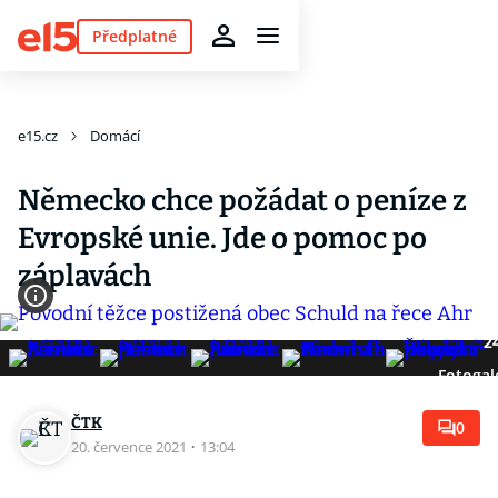
Předplatné
e15.cz
Domácí
Německo chce požádat o peníze z
Evropské unie. Jde o pomoc po
záplavách
2
Fotogal
ČTK
0
20. července 2021
·
13:04