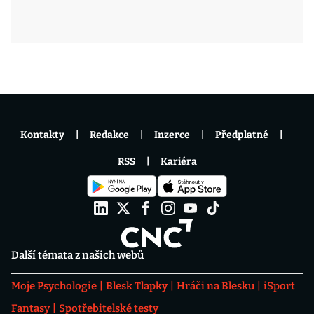
Kontakty
Redakce
Inzerce
Předplatné
RSS
Kariéra
Další témata z našich webů
Moje Psychologie
Blesk Tlapky
Hráči na Blesku
iSport
Fantasy
Spotřebitelské testy