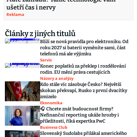
ušetří čas i nervy
Reklama
Články z jiných titulů
Blíží se nová pravidla pro elektroniku. Od
roku 2027 si baterii vyměníte sami, část
telefonů má ale výjimku
Servis
Konec poplatků za překlep i rozdělování
rodin. EU mění práva cestujících
Názory a analýzy
Kdo stále víc zásobuje Česko? Největší
skokan překvapí, Rusko z první dvacítky
zmizelo
Ekonomika
🎧 Chcete znát budoucnost firmy?
Nefinanční reporting ukáže hrozby i
příležitosti, říká expertka PwC
Business Club
Slovenský Sudolabs přilákal amerického