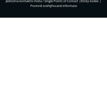
Jednotná kontaktní místa / Single Points of Contact
Etický kodex
Povinně zveřejňované informace