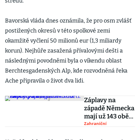
středu.
Bavorská vláda dnes oznámila, že pro osm zvlášť
postižených okresů v této spolkové zemi
okamžitě vyčlení 50 milionů eur (1,3 miliardy
korun). Nejhůře zasažená přívalovými dešti a
následnými povodněmi byla o víkendu oblast
Berchtesgadenských Alp, kde rozvodněná řeka
Ache připravila o život dva lidi.
Záplavy na
západě Německa
mají už 143 obětí.
Škody půjdou do
Zahraniční
miliard eur