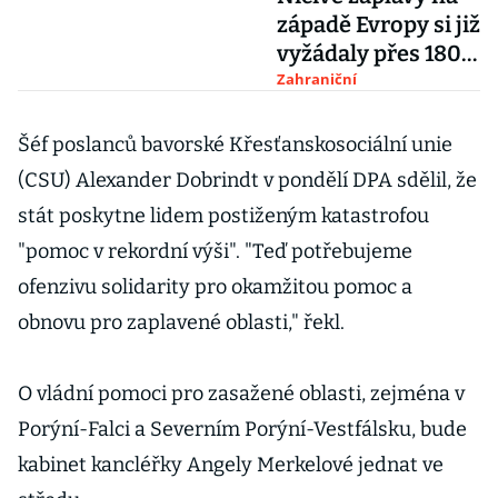
západě Evropy si již
vyžádaly přes 180
obětí
Zahraniční
Šéf poslanců bavorské Křesťanskosociální unie
(CSU) Alexander Dobrindt v pondělí DPA sdělil, že
stát poskytne lidem postiženým katastrofou
"pomoc v rekordní výši". "Teď potřebujeme
ofenzivu solidarity pro okamžitou pomoc a
obnovu pro zaplavené oblasti," řekl.
O vládní pomoci pro zasažené oblasti, zejména v
Porýní-Falci a Severním Porýní-Vestfálsku, bude
kabinet kancléřky Angely Merkelové jednat ve