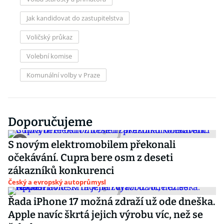
Jak kandidovat do zastupitelstva
Voličský průkaz
Volební komise
Komunální volby v Praze
Doporučujeme
S novým elektromobilem překonali
očekávání. Cupra bere osm z deseti
zákazníků konkurenci
Český a evropský autoprůmysl
Řada iPhone 17 možná zdraží už ode dneška.
Apple navíc škrtá jejich výrobu víc, než se