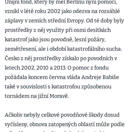
Unijní fond, který by měl Berlínu nyní pomoci,
vznikl v létě roku 2002 jako odezva na rozsáhlé
záplavy v zemích střední Evropy. Od té doby byly
prostředky z něj využity při osmi desítkách
katastrof jako jsou povodně, lesní požáry,
zemětřesení, ale i období katastrofálního sucha.
Česko z něj prostředky získalo po povodních v
letech 2002, 2010 a 2013. O pomoc z fondu
požádala koncem června vláda Andreje Babiše
také v souvislosti s katastrofou způsobenou
tornádem na jižní Moravě.
Ačkoliv nebyly celkové povodňové škody dosud
vyčísleny, obnova zatopených oblastí může podle