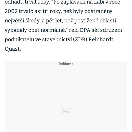
odhadů trvat roky. "Po záplavách na Labi v roce
2002 trvalo asi tři roky, než byly odstraněny
největší škody, a pět let, než postižené oblasti
vypadaly opět normálně," řekl DPA šéf sdružení
podnikatelů ve stavebnictví (ZDB) Reinhardt
Quast.