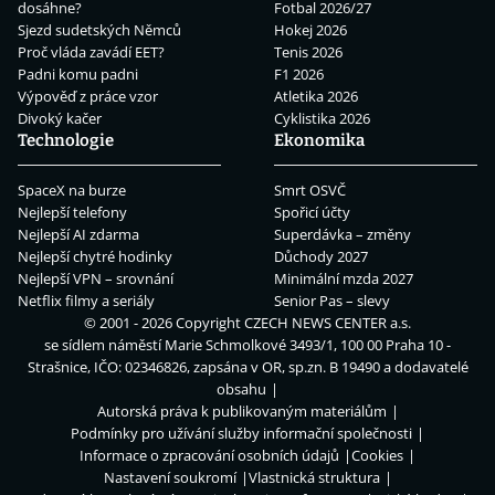
dosáhne?
Fotbal 2026/27
Sjezd sudetských Němců
Hokej 2026
Proč vláda zavádí EET?
Tenis 2026
Padni komu padni
F1 2026
Výpověď z práce vzor
Atletika 2026
Divoký kačer
Cyklistika 2026
Technologie
Ekonomika
SpaceX na burze
Smrt OSVČ
Nejlepší telefony
Spořicí účty
Nejlepší AI zdarma
Superdávka – změny
Nejlepší chytré hodinky
Důchody 2027
Nejlepší VPN – srovnání
Minimální mzda 2027
Netflix filmy a seriály
Senior Pas – slevy
© 2001 - 2026 Copyright
CZECH NEWS CENTER a.s.
se sídlem náměstí Marie Schmolkové 3493/1, 100 00 Praha 10 -
Strašnice, IČO: 02346826, zapsána v OR, sp.zn. B 19490 a dodavatelé
obsahu
Autorská práva k publikovaným materiálům
Podmínky pro užívání služby informační společnosti
Informace o zpracování osobních údajů
Cookies
Nastavení soukromí
Vlastnická struktura