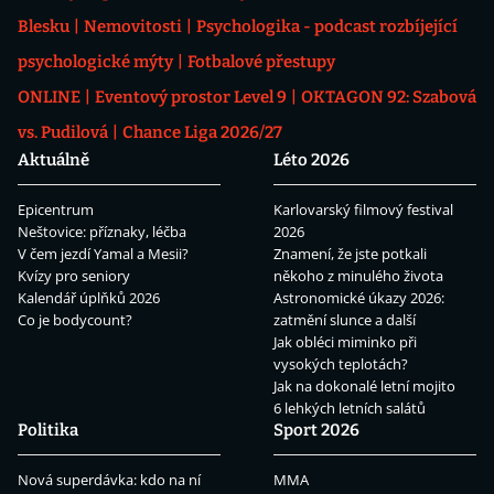
Blesku
Nemovitosti
Psychologika - podcast rozbíjející
psychologické mýty
Fotbalové přestupy
ONLINE
Eventový prostor Level 9
OKTAGON 92: Szabová
vs. Pudilová
Chance Liga 2026/27
Aktuálně
Léto 2026
Epicentrum
Karlovarský filmový festival
Neštovice: příznaky, léčba
2026
V čem jezdí Yamal a Mesii?
Znamení, že jste potkali
Kvízy pro seniory
někoho z minulého života
Kalendář úplňků 2026
Astronomické úkazy 2026:
Co je bodycount?
zatmění slunce a další
Jak obléci miminko při
vysokých teplotách?
Jak na dokonalé letní mojito
6 lehkých letních salátů
Politika
Sport 2026
Nová superdávka: kdo na ní
MMA