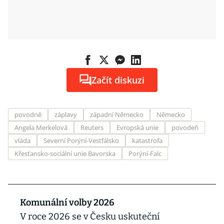
Začít diskuzi
povodně
záplavy
západní Německo
Německo
Angela Merkelová
Reuters
Evropská unie
povodeň
vláda
Severní Porýní-Vestfálsko
katastrofa
Křesťansko-sociální unie Bavorska
Porýní-Falc
Komunální volby 2026
V roce 2026 se v Česku uskuteční