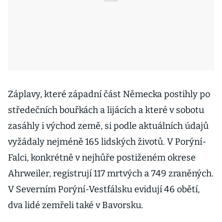
Záplavy, které západní část Německa postihly po
středečních bouřkách a lijácích a které v sobotu
zasáhly i východ země, si podle aktuálních údajů
vyžádaly nejméně 165 lidských životů. V Porýní-
Falci, konkrétně v nejhůře postiženém okrese
Ahrweiler, registrují 117 mrtvých a 749 zraněných.
V Severním Porýní-Vestfálsku evidují 46 obětí,
dva lidé zemřeli také v Bavorsku.