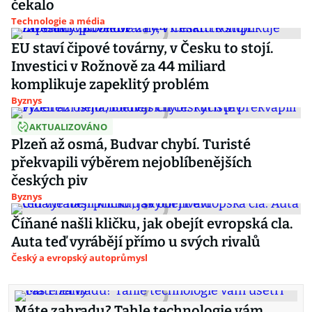
čekalo
Technologie a média
EU staví čipové továrny, v Česku to stojí.
Investici v Rožnově za 44 miliard
komplikuje zapeklitý problém
Byznys
AKTUALIZOVÁNO
Plzeň až osmá, Budvar chybí. Turisté
překvapili výběrem nejoblíbenějších
českých piv
Byznys
Číňané našli kličku, jak obejít evropská cla.
Auta teď vyrábějí přímo u svých rivalů
Český a evropský autoprůmysl
Máte zahradu? Tahle technologie vám