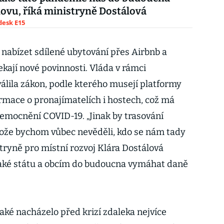
novu, říká ministryně Dostálová
esk E15
t nabízet sdílené ubytování přes Airbnb a
kají nové povinnosti. Vláda v rámci
hválila zákon, podle kterého musejí platformy
ormace o pronajímatelích i hostech, což má
nemocnění COVID-19. „Jinak by trasování
tože bychom vůbec nevěděli, kdo se nám tady
tryně pro místní rozvoj Klára Dostálová
také státu a obcím do budoucna vymáhat daně
také nacházelo před krizí zdaleka nejvíce