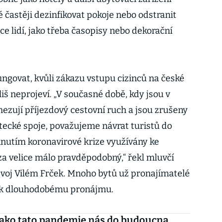
častěji dezinfikovat pokoje nebo odstranit
íce lidí, jako třeba časopisy nebo dekorační
ungovat, kvůli zákazu vstupu cizinců na české
liš neprojeví. „V současné době, kdy jsou v
mezují příjezdový cestovní ruch a jsou zrušeny
ecké spoje, považujeme návrat turistů do
knutím koronavirové krize využívány ke
 velice málo pravděpodobný,“ řekl mluvčí
zvoj Vilém Frček. Mnoho bytů už pronajímatelé
i k dlouhodobému pronájmu.
jako tato pandemie nás do budoucna