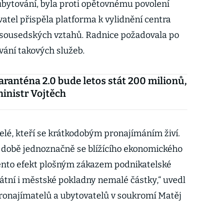
bytování, byla proti opětovnému povolení
atel přispěla platforma k vylidnění centra
 sousedských vztahů. Radnice požadovala po
vání takových služeb.
aranténa 2.0 bude letos stát 200 milionů,
inistr Vojtěch
elé, kteří se krátkodobým pronajímáním živí.
v době jednoznačně se blížícího ekonomického
ento efekt plošným zákazem podnikatelské
státní i městské pokladny nemalé částky,“ uvedl
ronajímatelů a ubytovatelů v soukromí Matěj