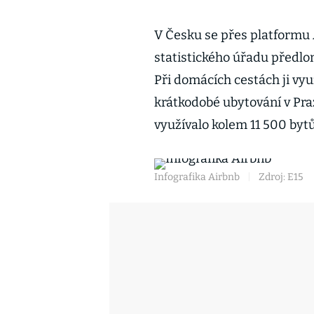
V Česku se přes platformu 
statistického úřadu předlon
Při domácích cestách ji využ
krátkodobé ubytování v Pra
využívalo kolem 11 500 bytů
Infografika Airbnb
|
Zdroj: E15