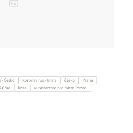
 - Česko
Koronavirus - firma
Česko
Praha
ý úřad
krize
Ministerstvo pro místní rozvoj