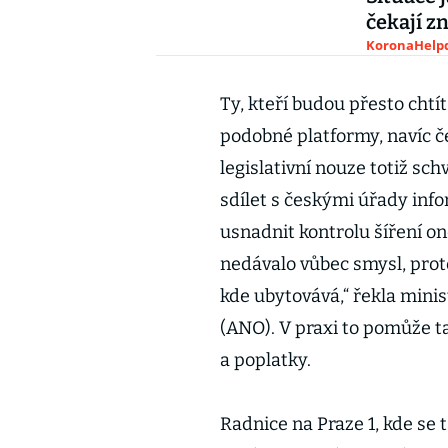
čekají z
KoronaHelpd
Ty, kteří budou přesto chtí
podobné platformy, navíc če
legislativní nouze totiž sc
sdílet s českými úřady inf
usnadnit kontrolu šíření o
nedávalo vůbec smysl, pro
kde ubytovává,“ řekla minis
(ANO). V praxi to pomůže 
a poplatky.
Radnice na Praze 1, kde se 