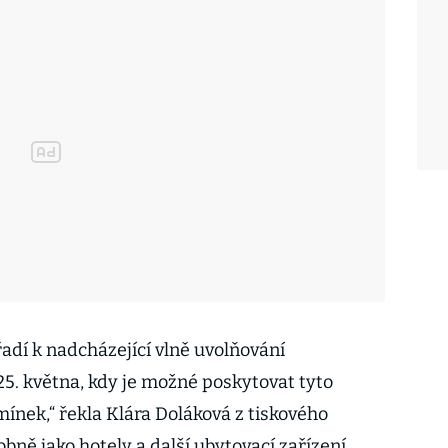
adí k nadcházející vlně uvolňování
. května, kdy je možné poskytovat tyto
ínek,“ řekla Klára Doláková z tiskového
bně jako hotely a další ubytovací zařízení