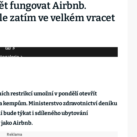
ět fungovat Airbnb.
ale zatím ve velkém vracet
3
togalerie
ích restrikcí umožní v pondělí otevřít
a kempům. Ministerstvo zdravotnictví deníku
ní bude týkat i sdíleného ubytování
 jako Airbnb.