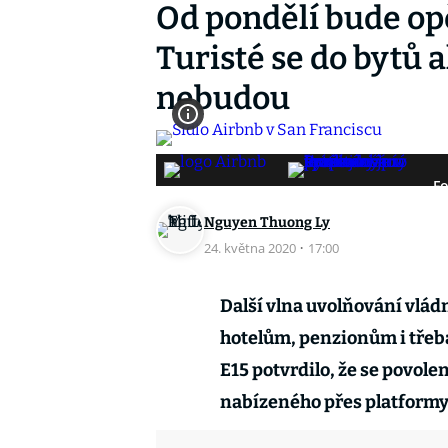
Od pondělí bude op
Turisté se do bytů 
nebudou
Fo
Nguyen Thuong Ly
24. května 2020
·
17:00
Další vlna uvolňování vládn
hotelům, penzionům i třeb
E15 potvrdilo, že se povole
nabízeného přes platformy