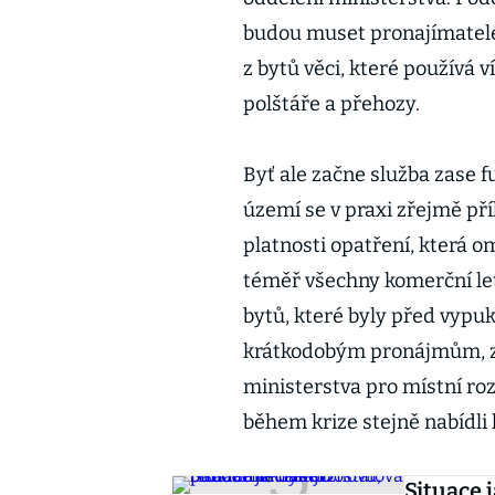
budou muset pronajímatelé 
z bytů věci, které používá v
polštáře a přehozy.
Byť ale začne služba zase f
území se v praxi zřejmě pří
platnosti opatření, která o
téměř všechny komerční let
bytů, které byly před vypu
krátkodobým pronájmům, za
ministerstva pro místní ro
během krize stejně nabídl
Situace 