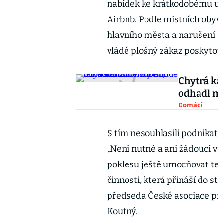
nabídek ke krátkodobému u
Airbnb. Podle místních obyv
hlavního města a narušení
vládě plošný zákaz poskyto
Chytrá k
odhadl m
Domácí
S tím nesouhlasili podnikat
„Není nutné a ani žádoucí 
poklesu ještě umocňovat t
činnosti, která přináší do 
předseda České asociace p
Koutný.