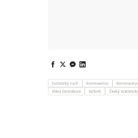
turistický ruch
koronavirus
Koronavirus
Klára Dostálová
Airbnb
Český statistick