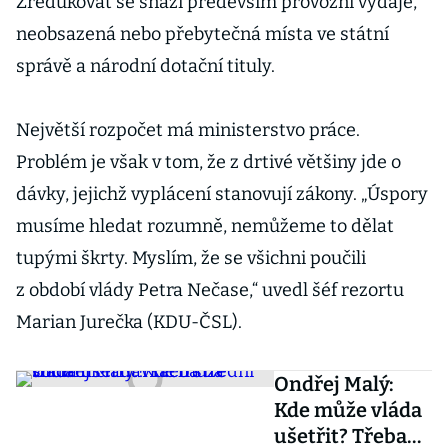
Zredukovat se snaží především provozní výdaje,
neobsazená nebo přebytečná místa ve státní
správě a národní dotační tituly.
Největší rozpočet má ministerstvo práce.
Problém je však v tom, že z drtivé většiny jde o
dávky, jejichž vyplácení stanovují zákony. „Úspory
musíme hledat rozumně, nemůžeme to dělat
tupými škrty. Myslím, že se všichni poučili
z období vlády Petra Nečase,“ uvedl šéf rezortu
Marian Jurečka (KDU-ČSL).
Ondřej Malý:
Kde může vláda
ušetřit? Třeba