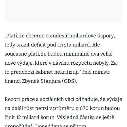
„Platí, že chceme osmdesátimiliardové úspory,
tedy srazit deficit pod tři sta miliard. Ale
současně platí, že budou minimálně dva velké
nové výdaje, které v návrhu rozpočtu nebyly. Za
to předchozí kabinet nekritizuji,“ řekl ministr
financí Zbyněk Stanjura (ODS).
Rezort práce a sociálních věcí odhaduje, že výdaje
na další růst penzí v průměru o 670 korun budou
činit 12 miliard korun. Výsledná částka se ještě
propočítává. Donedávna se přitom