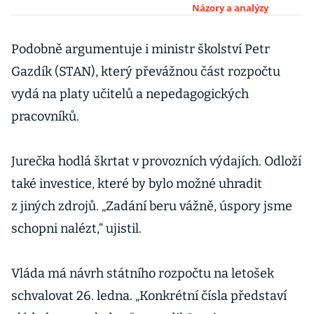
na sociálních
Názory a analýzy
dávkách střední
třídě
Podobně argumentuje i ministr školství Petr
Gazdík (STAN), který převážnou část rozpočtu
vydá na platy učitelů a nepedagogických
pracovníků.
Jurečka hodlá škrtat v provozních výdajích. Odloží
také investice, které by bylo možné uhradit
z jiných zdrojů. „Zadání beru vážně, úspory jsme
schopni nalézt,“ ujistil.
Vláda má návrh státního rozpočtu na letošek
schvalovat 26. ledna. „Konkrétní čísla představí