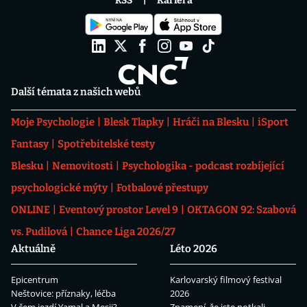
RSS
Kariéra
Další témata z našich webů
Moje Psychologie
Blesk Tlapky
Hráči na Blesku
iSport
Fantasy
Spotřebitelské testy
Blesku
Nemovitosti
Psychologika - podcast rozbíjející
psychologické mýty
Fotbalové přestupy
ONLINE
Eventový prostor Level 9
OKTAGON 92: Szabová
vs. Pudilová
Chance Liga 2026/27
Aktuálně
Léto 2026
Epicentrum
Karlovarský filmový festival
Neštovice: příznaky, léčba
2026
V čem jezdí Yamal a Mesii?
Znamení, že jste potkali