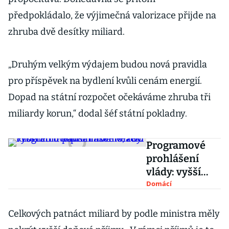
předpokládalo, že výjimečná valorizace přijde na
zhruba dvě desítky miliard.
„Druhým velkým výdajem budou nová pravidla
pro příspěvek na bydlení kvůli cenám energií.
Dopad na státní rozpočet očekáváme zhruba tři
miliardy korun,“ dodal šéf státní pokladny.
Programové
prohlášení
vlády: vyšší
limit paušální
Domácí
daně, 200
kilometrů
Celkových patnáct miliard by podle ministra měly
dálnic i nové