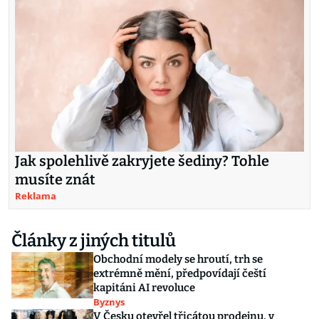
Jak spolehlivě zakryjete šediny? Tohle
musíte znát
Reklama
Články z jiných titulů
Obchodní modely se hroutí, trh se
extrémně mění, předpovídají čeští
kapitáni AI revoluce
Byznys
V Česku otevřel třicátou prodejnu, v