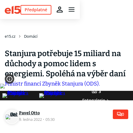
Předplatné
e15.cz
Domácí
Stanjura potřebuje 15 miliard na
důchody a pomoc lidem s
energiemi. Spoléhá na výběr daní
3
Fotogalerie
Pavel Otto
0
9. ledna 2022
·
05:30