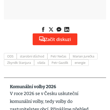
Začít diskuzi
ODS
starobní důchod
Petr Nečas
Marian Jurečka
Zbyněk Stanjura
vláda
Petr Gazdík
energie
Komunální volby 2026
V roce 2026 se v Česku uskuteční
komunální volby, tedy volby do
zastupitelstev obcí. Přinášíme přehled