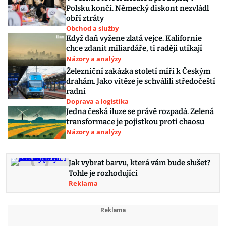
Polsku končí. Německý diskont nezvládl
obří ztráty
Obchod a služby
Když daň vyžene zlatá vejce. Kalifornie
chce zdanit miliardáře, ti raději utíkají
Názory a analýzy
Železniční zakázka století míří k Českým
drahám. Jako vítěze je schválili středočeští
radní
Doprava a logistika
Jedna česká iluze se právě rozpadá. Zelená
transformace je pojistkou proti chaosu
Názory a analýzy
Jak vybrat barvu, která vám bude slušet?
Tohle je rozhodující
Reklama