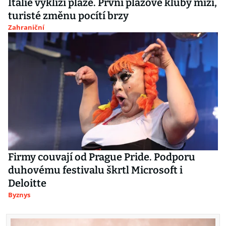
Itálie vyklízí pláže. První plážové kluby mizí,
turisté změnu pocítí brzy
Zahraniční
Firmy couvají od Prague Pride. Podporu
duhovému festivalu škrtl Microsoft i
Deloitte
Byznys