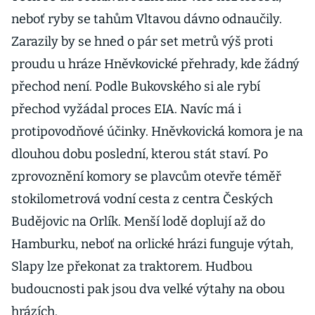
neboť ryby se tahům Vltavou dávno odnaučily.
Zarazily by se hned o pár set metrů výš proti
proudu u hráze Hněvkovické přehrady, kde žádný
přechod není. Podle Bukovského si ale rybí
přechod vyžádal proces EIA. Navíc má i
protipovodňové účinky. Hněvkovická komora je na
dlouhou dobu poslední, kterou stát staví. Po
zprovoznění komory se plavcům otevře téměř
stokilometrová vodní cesta z centra Českých
Budějovic na Orlík. Menší lodě doplují až do
Hamburku, neboť na orlické hrázi funguje výtah,
Slapy lze překonat za traktorem. Hudbou
budoucnosti pak jsou dva velké výtahy na obou
hrázích.