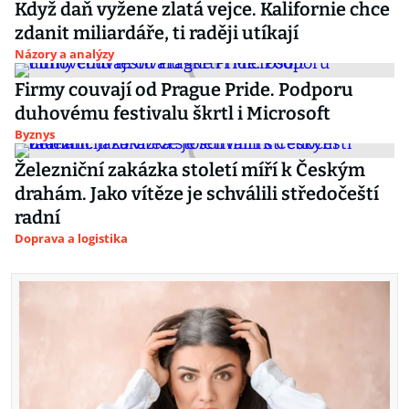
Když daň vyžene zlatá vejce. Kalifornie chce
zdanit miliardáře, ti raději utíkají
Názory a analýzy
Firmy couvají od Prague Pride. Podporu
duhovému festivalu škrtl i Microsoft
Byznys
Železniční zakázka století míří k Českým
drahám. Jako vítěze je schválili středočeští
radní
Doprava a logistika