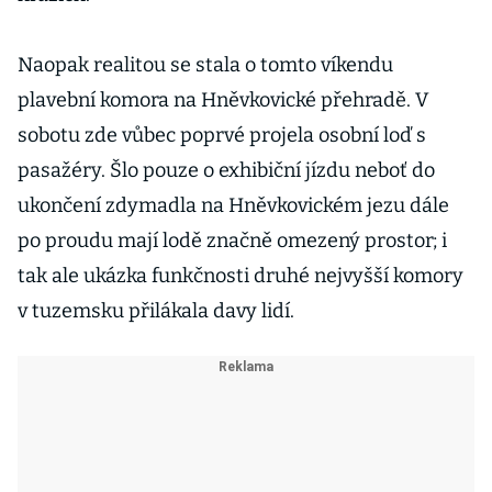
Naopak realitou se stala o tomto víkendu
plavební komora na Hněvkovické přehradě. V
sobotu zde vůbec poprvé projela osobní loď s
pasažéry. Šlo pouze o exhibiční jízdu neboť do
ukončení zdymadla na Hněvkovickém jezu dále
po proudu mají lodě značně omezený prostor; i
tak ale ukázka funkčnosti druhé nejvyšší komory
v tuzemsku přilákala davy lidí.