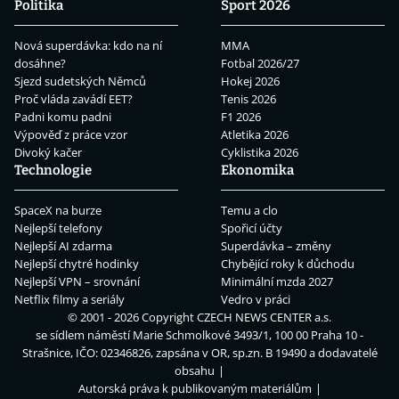
Politika
Sport 2026
Nová superdávka: kdo na ní
MMA
dosáhne?
Fotbal 2026/27
Sjezd sudetských Němců
Hokej 2026
Proč vláda zavádí EET?
Tenis 2026
Padni komu padni
F1 2026
Výpověď z práce vzor
Atletika 2026
Divoký kačer
Cyklistika 2026
Technologie
Ekonomika
SpaceX na burze
Temu a clo
Nejlepší telefony
Spořicí účty
Nejlepší AI zdarma
Superdávka – změny
Nejlepší chytré hodinky
Chybějící roky k důchodu
Nejlepší VPN – srovnání
Minimální mzda 2027
Netflix filmy a seriály
Vedro v práci
© 2001 - 2026 Copyright
CZECH NEWS CENTER a.s.
se sídlem náměstí Marie Schmolkové 3493/1, 100 00 Praha 10 -
Strašnice, IČO: 02346826, zapsána v OR, sp.zn. B 19490 a dodavatelé
obsahu
Autorská práva k publikovaným materiálům