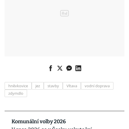
hněvkovice
jez
stavby
Vltava
vodní doprava
zdymdlo
Komunální volby 2026