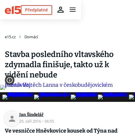
Předplatné
e15.cz
Domácí
Stavba posledního vltavského
zdymadla finišuje, takto už k
vidění nebude
Jan Šindelář
25. září 2016
·
06:55
Ve vesničce Hněvkovice kousek od Týna nad