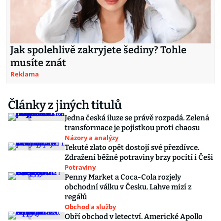
Jak spolehlivě zakryjete šediny? Tohle
musíte znát
Reklama
Články z jiných titulů
Jedna česká iluze se právě rozpadá. Zelená
transformace je pojistkou proti chaosu
Názory a analýzy
Tekuté zlato opět dostojí své přezdívce.
Zdražení běžné potraviny brzy pocítí i Češi
Potraviny
Penny Market a Coca-Cola rozjely
obchodní válku v Česku. Lahve mizí z
regálů
Obchod a služby
Obří obchod v letectví. Americké Apollo