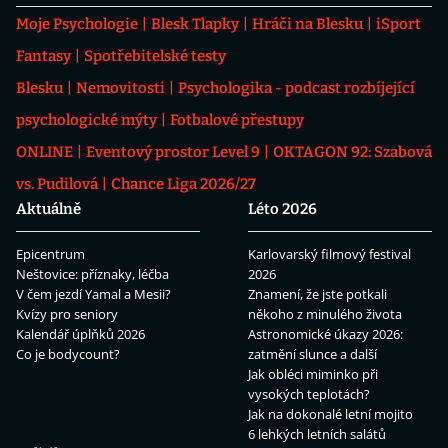
Moje Psychologie
Blesk Tlapky
Hráči na Blesku
iSport
Fantasy
Spotřebitelské testy
Blesku
Nemovitosti
Psychologika - podcast rozbíjející
psychologické mýty
Fotbalové přestupy
ONLINE
Eventový prostor Level 9
OKTAGON 92: Szabová
vs. Pudilová
Chance Liga 2026/27
Aktuálně
Léto 2026
Epicentrum
Karlovarský filmový festival
Neštovice: příznaky, léčba
2026
V čem jezdí Yamal a Mesii?
Znamení, že jste potkali
Kvízy pro seniory
někoho z minulého života
Kalendář úplňků 2026
Astronomické úkazy 2026:
Co je bodycount?
zatmění slunce a další
Jak obléci miminko při
vysokých teplotách?
Jak na dokonalé letní mojito
6 lehkých letních salátů