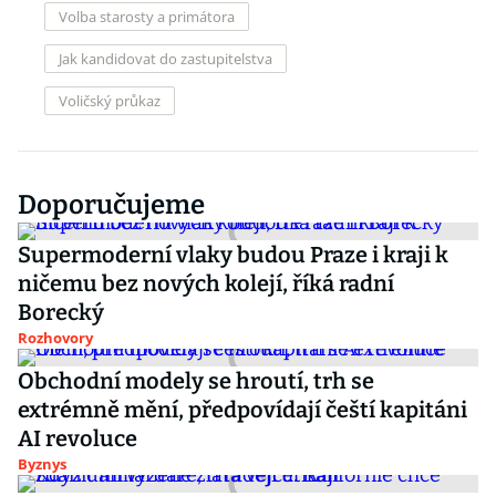
Volba starosty a primátora
Jak kandidovat do zastupitelstva
Voličský průkaz
Doporučujeme
Supermoderní vlaky budou Praze i kraji k
ničemu bez nových kolejí, říká radní
Borecký
Rozhovory
Obchodní modely se hroutí, trh se
extrémně mění, předpovídají čeští kapitáni
AI revoluce
Byznys