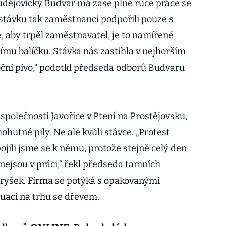
Budějovický Budvar má zase plné ruce práce se
stávku tak zaměstnanci podpořili pouze s
 aby trpěl zaměstnavatel, je to namířené
ímu balíčku. Stávka nás zastihla v nejhorším
ční pivo,“ podotkl předseda odborů Budvaru
 společnosti Javořice v Ptení na Prostějovsku,
ohutné pily. Ne ale kvůli stávce. „Protest
jili jsme se k němu, protože stejně celý den
nejsou v práci,“ řekl předseda tamních
uryšek. Firma se potýká s opakovanými
tuaci na trhu se dřevem.