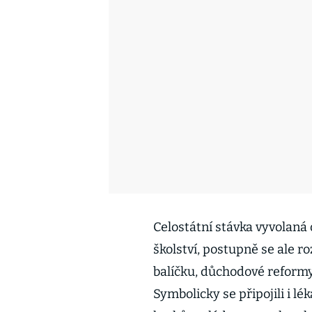
Celostátní stávka vyvolaná
školství, postupně se ale r
balíčku, důchodové reformy,
Symbolicky se připojili i lé