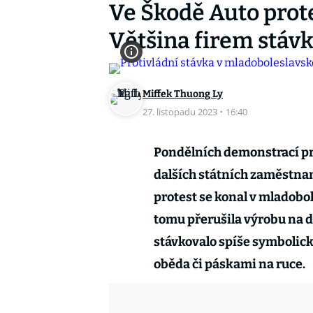
Ve Škodě Auto protes
Většina firem stáv
Miffek Thuong Ly
27. listopadu 2023
·
16:40
Pondělních demonstrací pro
dalších státních zaměstnanc
protest se konal v mladobo
tomu přerušila výrobu na d
stávkovalo spíše symbolic
oběda či páskami na ruce.