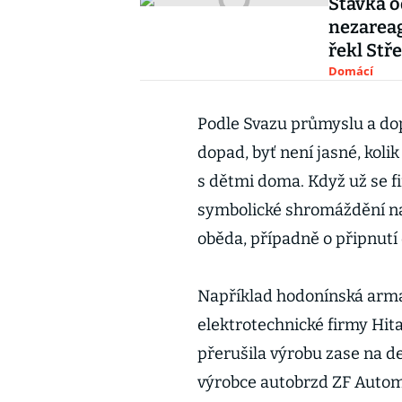
Stávka 
nezareag
řekl Stř
Domácí
Podle Svazu průmyslu a dop
dopad, byť není jasné, kol
s dětmi doma. Když už se fi
symbolické shromáždění na
oběda, případně o připnutí
Například hodonínská arm
elektrotechnické firmy Hit
přerušila výrobu zase na d
výrobce autobrzd ZF Autom