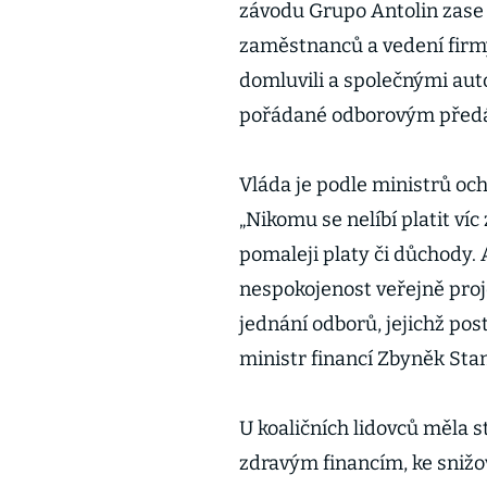
závodu Grupo Antolin zase 
zaměstnanců a vedení firmy
domluvili a společnými aut
pořádané odborovým předá
Vláda je podle ministrů och
„Nikomu se nelíbí platit víc
pomaleji platy či důchody.
nespokojenost veřejně proj
jednání odborů, jejichž post
ministr financí Zbyněk Sta
U koaličních lidovců měla 
zdravým financím, ke snižo