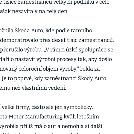
é tisíce zaměstnanců velkých podniků v celé
 však nezavíraly na celý den.
žnila Škoda Auto, kde podle tamního
 demonstrovalo přes deset tisíc zaměstnanců.
přerušilo výrobu. „V rámci úzké spolupráce se
ařilo nastavit výrobní procesy tak, aby došlo
novaný celoroční objem výroby,“ řekla za
 Je to poprvé, kdy zaměstnanci Škody Auto
nému než vlastnímu vedení.
í velké firmy, často ale jen symbolicky.
ota Motor Manufacturing kvůli letošním
obila příliš málo aut a nemohla si další