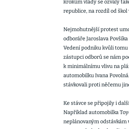
krokům vlády se ozvaly tak
republice, na rozdíl od škol
Nejmohutnější protest umo
odboráře Jaroslava Povšíka
Vedení podniku kvůli tomu 
zástupci odborů se nám pod
k minimálnímu vlivu na plá
automobilku Ivana Povolná.
stávkovali proti něčemu ji
Ke stávce se připojily i dalš
Například automobilka Toy
neplánovaným odstávkám vyr