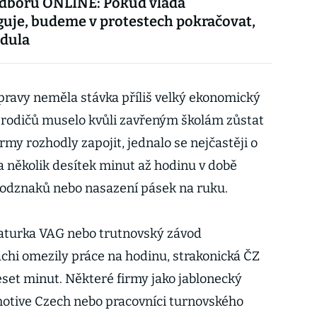
odborů ONLINE: Pokud vláda
uje, budeme v protestech pokračovat,
edula
ravy neměla stávka příliš velký ekonomický
ik rodičů muselo kvůli zavřeným školám zůstat
rmy rozhodly zapojit, jednalo se nejčastěji o
 několik desítek minut až hodinu v době
 odznaků nebo nasazení pásek na ruku.
aturka VAG nebo trutnovský závod
achi omezily práce na hodinu, strakonická ČZ
eset minut. Některé firmy jako jablonecký
otive Czech nebo pracovníci turnovského