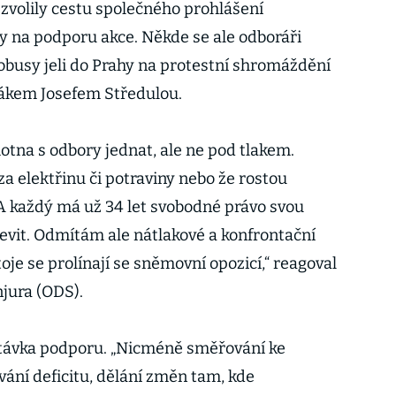
zvolily cestu společného prohlášení
 na podporu akce. Někde se ale odboráři
obusy jeli do Prahy na protestní shromáždění
kem Josefem Středulou.
otna s odbory jednat, ale ne pod tlakem.
 za elektřinu či potraviny nebo že rostou
 A každý má už 34 let svobodné právo svou
evit. Odmítám ale nátlakové a konfrontační
oje se prolínají se sněmovní opozicí,“ reagoval
njura (ODS).
stávka podporu. „Nicméně směřování ke
vání deficitu, dělání změn tam, kde