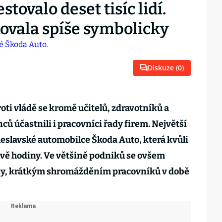
tovalo deset tisíc lidí.
kovala spíše symbolicky
Diskuze (
0
)
ti vládě se kromě učitelů, zdravotníků a
ů účastnili i pracovníci řady firem. Největší
leslavské automobilce Škoda Auto, která kvůli
vě hodiny. Ve většině podniků se ovšem
ky, krátkým shromážděním pracovníků v době