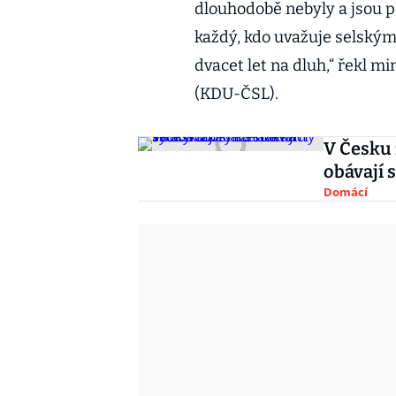
dlouhodobě nebyly a jsou pot
každý, kdo uvažuje selským
dvacet let na dluh,“ řekl mi
(KDU-ČSL).
V Česku 
obávají 
Domácí