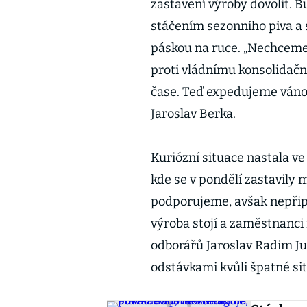
zastavení výroby dovolit. 
stáčením sezonního piva a 
páskou na ruce. „Nechceme,
proti vládnímu konsolidačn
čase. Teď expedujeme váno
Jaroslav Berka.
Kuriózní situace nastala ve
kde se v pondělí zastavily m
podporujeme, avšak nepřipo
výroba stojí a zaměstnanci 
odborářů Jaroslav Radim J
odstávkami kvůli špatné si