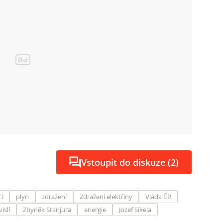
Vstoupit do diskuze (2)
cí
plyn
zdražení
Zdražení elektřiny
Vláda ČR
islí
Zbyněk Stanjura
energie
Jozef Síkela