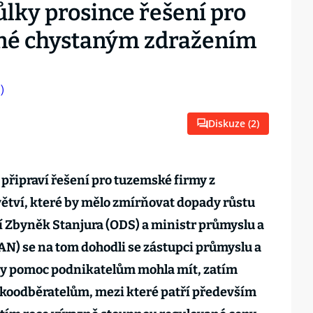
ůlky prosince řešení pro
ené chystaným zdražením
Diskuze (
2
)
 připraví řešení pro tuzemské firmy z
ětví, které by mělo zmírňovat dopady růstu
cí Zbyněk Stanjura (ODS) a ministr průmyslu a
TAN) se na tom dohodli se zástupci průmyslu a
by pomoc podnikatelům mohla mít, zatím
lkoodběratelům, mezi které patří především