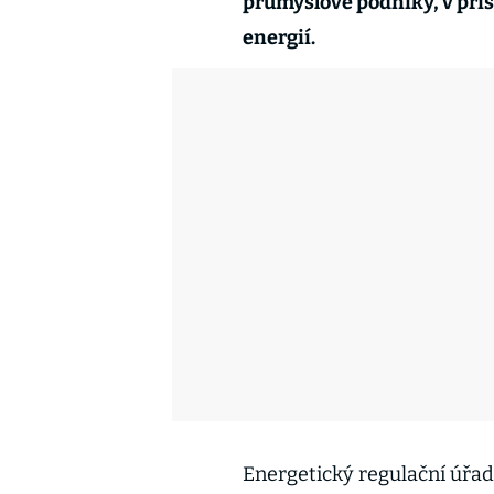
průmyslové podniky, v pří
energií.
Energetický regulační úřa