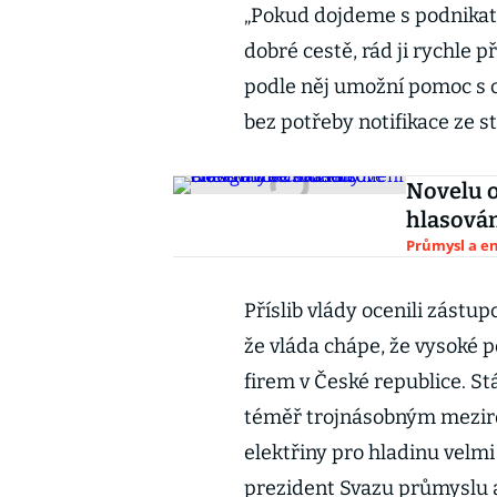
„Pokud dojdeme s podnikate
dobré cestě, rád ji rychle p
podle něj umožní pomoc s c
bez potřeby notifikace ze s
Novelu o
hlasován
Průmysl a e
Příslib vlády ocenili zástup
že vláda chápe, že vysoké 
firem v České republice. St
téměř trojnásobným mezir
elektřiny pro hladinu velmi
prezident Svazu průmyslu a