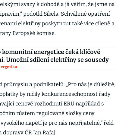
lskými svazy k dohodě a já věřím, že jsme na
řipravím,“ podotkl Síkela. Schválené opatření
enami elektřiny poskytnout také více cíleně a
trany Evropské komise.
 komunitní energetice čeká klíčové
í. Umožní sdílení elektřiny se sousedy
nergetika
ci průmyslu a podnikatelů. „Pro nás je důležité,
poplatky by ničily konkurenceschopnost řady
ávající cenové rozhodnutí ERÚ například s
očním růstem regulované složky ceny
 vysokého napětí je pro nás nepřijatelné,“ řekl
 dopravy ČR Jan Rafaj.