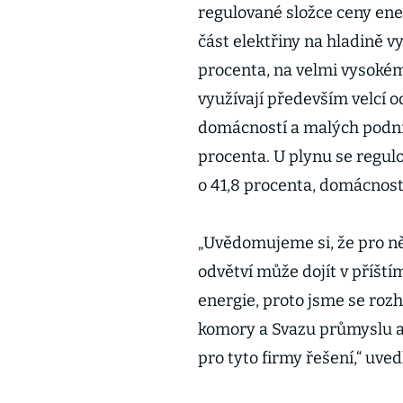
regulované složce ceny ener
část elektřiny na hladině 
procenta, na velmi vysokém
využívají především velcí o
domácností a malých podnik
procenta. U plynu se regu
o 41,8 procenta, domácnos
„Uvědomujeme si, že pro n
odvětví může dojít v příšt
energie, proto jsme se roz
komory a Svazu průmyslu a
pro tyto firmy řešení,“ uved