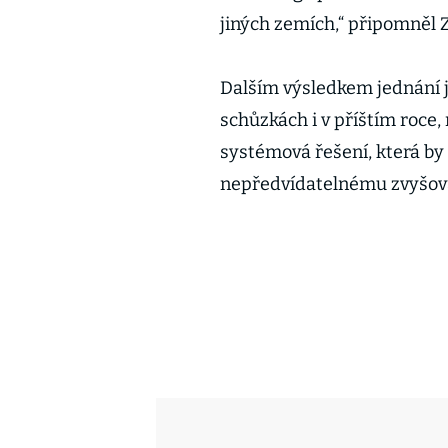
jiných zemích,“ připomněl Z
Dalším výsledkem jednání j
schůzkách i v příštím roce,
systémová řešení, která b
nepředvídatelnému zvyšová