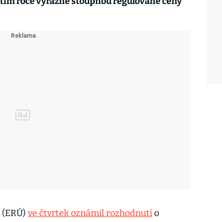
štím roce výrazně stoupnou regulované ceny
d (ERÚ)
ve čtvrtek oznámil rozhodnutí
o