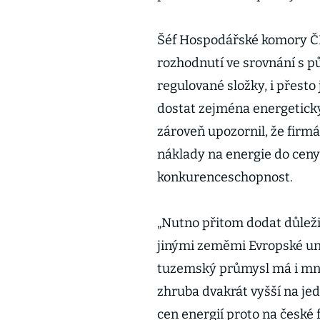
Šéf Hospodářské komory ČR
rozhodnutí ve srovnání s 
regulované složky, i přesto 
dostat zejména energeticky
zároveň upozornil, že fir
náklady na energie do ceny 
konkurenceschopnost.
„Nutno přitom dodat důleži
jinými zeměmi Evropské un
tuzemský průmysl má i mno
zhruba dvakrát vyšší na je
cen energií proto na české