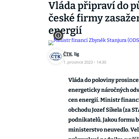
Vláda připraví do p
české firmy zasaž
energií
,
ČTK
lig
1. prosince 2023
·
14:30
Vláda do poloviny prosince
energeticky náročných odv
cen energií. Ministr finan
obchodu Jozef Síkela (za S
podnikatelů. Jakou formu 
ministerstvo neuvedlo. Ve