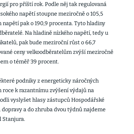
gií pro příští rok. Podle něj tak regulovaná
vysokého napětí stoupne meziročně o 105,5
 napětí pak o 190,9 procenta. Tyto hladiny
dběratelé. Na hladině nízkého napětí, tedy u
atelů, pak bude meziroční růst o 66,7
lované ceny velkoodběratelům zvýší meziročně
tem o téměř 39 procent.
ěkteré podniky z energeticky náročných
ím roce k razantnímu zvýšení výdajů na
hodli vyslyšet hlasy zástupců Hospodářské
 dopravy a do zhruba dvou týdnů najdeme
l Stanjura.