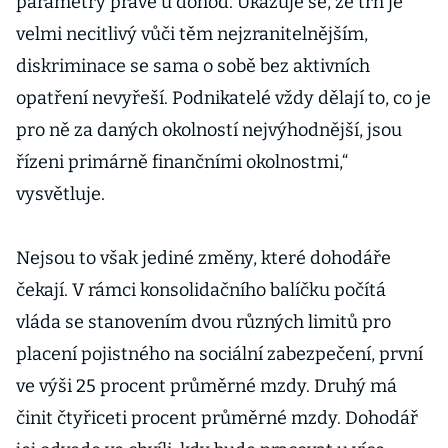
parametry právě u dohod. Ukazuje se, že trh je
velmi necitlivý vůči těm nejzranitelnějším,
diskriminace se sama o sobě bez aktivních
opatření nevyřeší. Podnikatelé vždy dělají to, co je
pro ně za daných okolností nejvýhodnější, jsou
řízeni primárně finančními okolnostmi,“
vysvětluje.
Nejsou to však jediné změny, které dohodáře
čekají. V rámci konsolidačního balíčku počítá
vláda se stanovením dvou různých limitů pro
placení pojistného na sociální zabezpečení, první
ve výši 25 procent průměrné mzdy. Druhý má
činit čtyřiceti procent průměrné mzdy. Dohodář