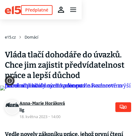
Předplatné
e15.cz
Domácí
Vláda tlačí dohodáře do úvazků.
Chce jim zajistit předvídatelnost
práce a lepší důchod
Anna-Marie Horáková
0
lig
18. května 2023
·
14:00
Vedle novely zákoníku práce, jehož první čtení