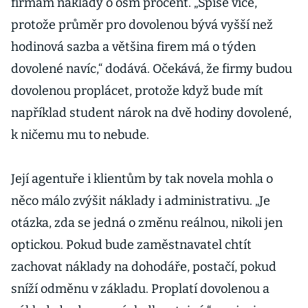
firmám náklady o osm procent. „Spíše více,
protože průměr pro dovolenou bývá vyšší než
hodinová sazba a většina firem má o týden
dovolené navíc,“ dodává. Očekává, že firmy budou
dovolenou proplácet, protože když bude mít
například student nárok na dvě hodiny dovolené,
k ničemu mu to nebude.
Její agentuře i klientům by tak novela mohla o
něco málo zvýšit náklady i administrativu. „Je
otázka, zda se jedná o změnu reálnou, nikoli jen
optickou. Pokud bude zaměstnavatel chtít
zachovat náklady na dohodáře, postačí, pokud
sníží odměnu v základu. Proplatí dovolenou a