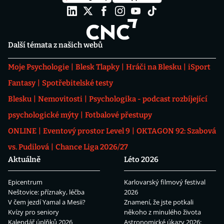
Další témata z našich webů
Moje Psychologie
Blesk Tlapky
Hráči na Blesku
iSport
Fantasy
Spotřebitelské testy
Blesku
Nemovitosti
Psychologika - podcast rozbíjející
psychologické mýty
Fotbalové přestupy
ONLINE
Eventový prostor Level 9
OKTAGON 92: Szabová
vs. Pudilová
Chance Liga 2026/27
Aktuálně
Léto 2026
Epicentrum
Karlovarský filmový festival
Neštovice: příznaky, léčba
2026
V čem jezdí Yamal a Mesii?
Znamení, že jste potkali
Kvízy pro seniory
někoho z minulého života
Kalendář úplňků 2026
Astronomické úkazy 2026: