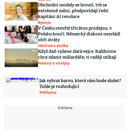
Obchodní modely se hroutí, trh se
extrémně mění, předpovídají čeští
kapitáni AI revoluce
Byznys
V Česku otevřel třicátou prodejnu, v
Polsku končí. Německý diskont nezvládl
obří ztráty
Obchod a služby
Když daň vyžene zlatá vejce. Kalifornie
chce zdanit miliardáře, ti raději utíkají
Názory a analýzy
Jak vybrat barvu, která vám bude slušet?
Tohle je rozhodující
Reklama