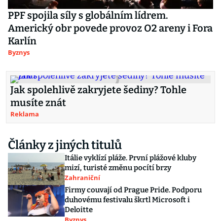
PPF spojila síly s globálním lídrem.
Americký obr povede provoz O2 areny i Fora
Karlín
Byznys
Jak spolehlivě zakryjete šediny? Tohle
musíte znát
Reklama
Články z jiných titulů
Itálie vyklízí pláže. První plážové kluby
mizí, turisté změnu pocítí brzy
Zahraniční
Firmy couvají od Prague Pride. Podporu
duhovému festivalu škrtl Microsoft i
Deloitte
Byznys