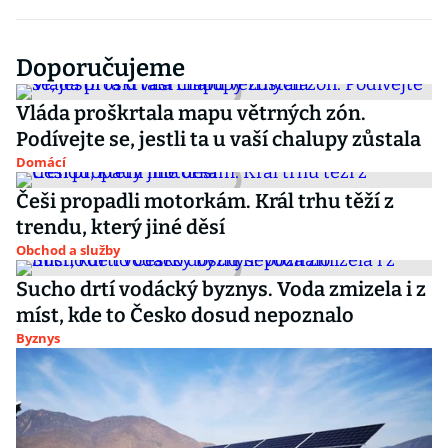
Doporučujeme
Vláda proškrtala mapu větrných zón.
Podívejte se, jestli ta u vaší chalupy zůstala
Domácí
Češi propadli motorkám. Král trhu těží z
trendu, který jiné děsí
Obchod a služby
Sucho drtí vodácký byznys. Voda zmizela i z
míst, kde to Česko dosud nepoznalo
Byznys