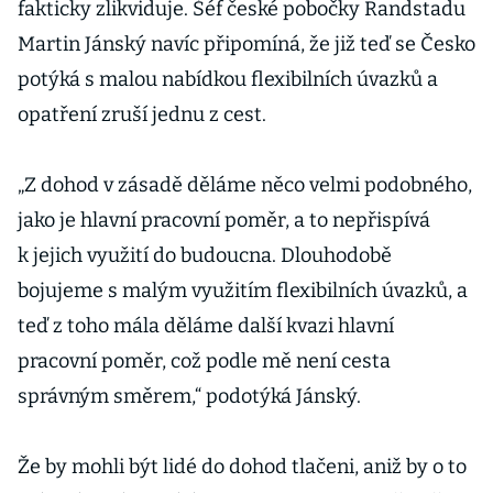
fakticky zlikviduje. Šéf české pobočky Randstadu
Martin Jánský navíc připomíná, že již teď se Česko
potýká s malou nabídkou flexibilních úvazků a
opatření zruší jednu z cest.
„Z dohod v zásadě děláme něco velmi podobného,
jako je hlavní pracovní poměr, a to nepřispívá
k jejich využití do budoucna. Dlouhodobě
bojujeme s malým využitím flexibilních úvazků, a
teď z toho mála děláme další kvazi hlavní
pracovní poměr, což podle mě není cesta
správným směrem,“ podotýká Jánský.
Že by mohli být lidé do dohod tlačeni, aniž by o to