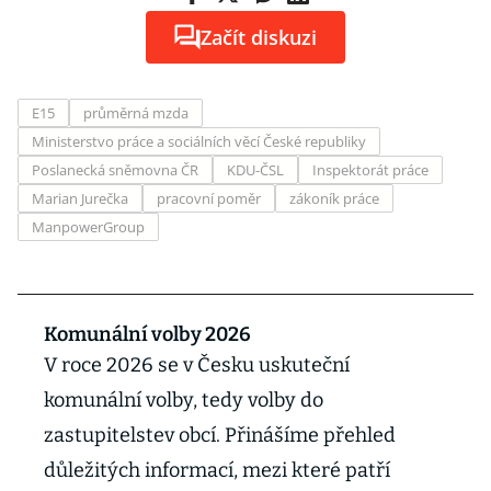
Začít diskuzi
E15
průměrná mzda
Ministerstvo práce a sociálních věcí České republiky
Poslanecká sněmovna ČR
KDU-ČSL
Inspektorát práce
Marian Jurečka
pracovní poměr
zákoník práce
ManpowerGroup
Komunální volby 2026
V roce 2026 se v Česku uskuteční
komunální volby, tedy volby do
zastupitelstev obcí. Přinášíme přehled
důležitých informací, mezi které patří