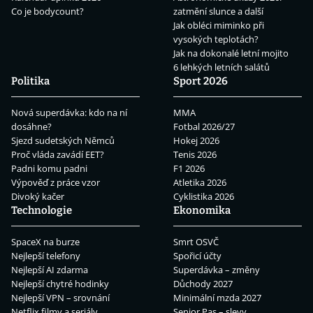
Co je bodycount?
zatmění slunce a další
Jak obléci miminko při
vysokých teplotách?
Jak na dokonalé letní mojito
6 lehkých letních salátů
Politika
Sport 2026
Nová superdávka: kdo na ní
MMA
dosáhne?
Fotbal 2026/27
Sjezd sudetských Němců
Hokej 2026
Proč vláda zavádí EET?
Tenis 2026
Padni komu padni
F1 2026
Výpověď z práce vzor
Atletika 2026
Divoký kačer
Cyklistika 2026
Technologie
Ekonomika
SpaceX na burze
Smrt OSVČ
Nejlepší telefony
Spořicí účty
Nejlepší AI zdarma
Superdávka – změny
Nejlepší chytré hodinky
Důchody 2027
Nejlepší VPN – srovnání
Minimální mzda 2027
Netflix filmy a seriály
Senior Pas – slevy