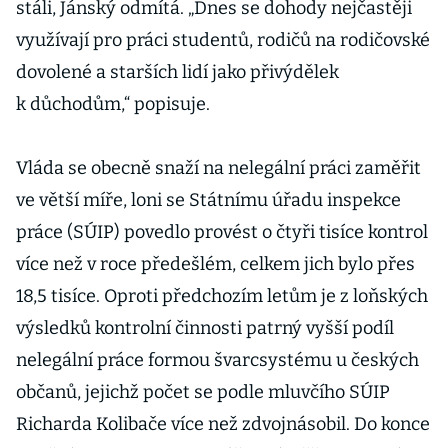
stáli, Jánský odmítá. „Dnes se dohody nejčastěji
využívají pro práci studentů, rodičů na rodičovské
dovolené a starších lidí jako přivýdělek
k důchodům,“ popisuje.
Vláda se obecně snaží na nelegální práci zaměřit
ve větší míře, loni se Státnímu úřadu inspekce
práce (SÚIP) povedlo provést o čtyři tisíce kontrol
více než v roce předešlém, celkem jich bylo přes
18,5 tisíce. Oproti předchozím letům je z loňských
výsledků kontrolní činnosti patrný vyšší podíl
nelegální práce formou švarcsystému u českých
občanů, jejichž počet se podle mluvčího SÚIP
Richarda Kolibače více než zdvojnásobil. Do konce