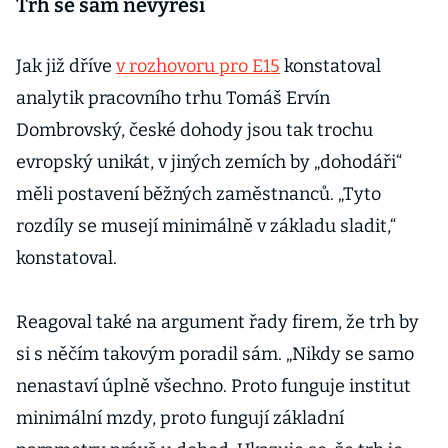
Trh se sám nevyřeší
Jak již dříve
v rozhovoru pro E15
konstatoval
analytik pracovního trhu Tomáš Ervín
Dombrovský, české dohody jsou tak trochu
evropský unikát, v jiných zemích by „dohodáři“
měli postavení běžných zaměstnanců. „Tyto
rozdíly se musejí minimálně v základu sladit,“
konstatoval.
Reagoval také na argument řady firem, že trh by
si s něčím takovým poradil sám. „Nikdy se samo
nenastaví úplně všechno. Proto funguje institut
minimální mzdy, proto fungují základní