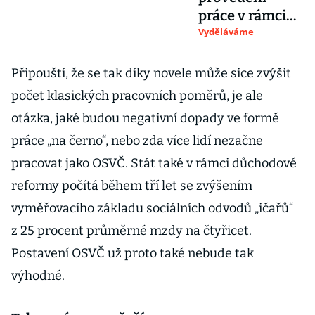
práce v rámci
konsolidačního
Vyděláváme
balíčku: Změny
mají posílit
Připouští, že se tak díky novele může sice zvýšit
důchody
počet klasických pracovních poměrů, je ale
otázka, jaké budou negativní dopady ve formě
práce „na černo“, nebo zda více lidí nezačne
pracovat jako OSVČ. Stát také v rámci důchodové
reformy počítá během tří let se zvýšením
vyměřovacího základu sociálních odvodů „ičařů“
z 25 procent průměrné mzdy na čtyřicet.
Postavení OSVČ už proto také nebude tak
výhodné.