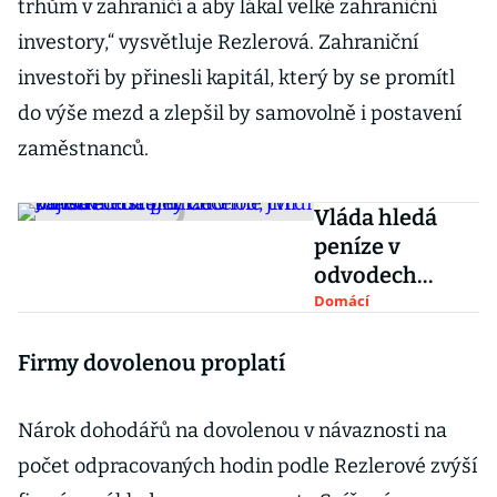
trhům v zahraničí a aby lákal velké zahraniční
investory,“ vysvětluje Rezlerová. Zahraniční
investoři by přinesli kapitál, který by se promítl
do výše mezd a zlepšil by samovolně i postavení
zaměstnanců.
Vláda hledá
peníze v
odvodech
ičařů. Chceme
Domácí
jim zajistit
důstojný
Firmy dovolenou proplatí
důchod, tvrdí
Jurečka
Nárok dohodářů na dovolenou v návaznosti na
počet odpracovaných hodin podle Rezlerové zvýší