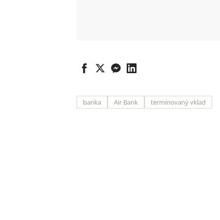
banka
Air Bank
termínovaný vklad