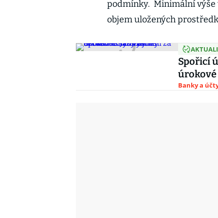
podmínky. Minimální výše v
objem uložených prostřed
AKTUAL
Spořicí 
úrokové 
Banky a účt