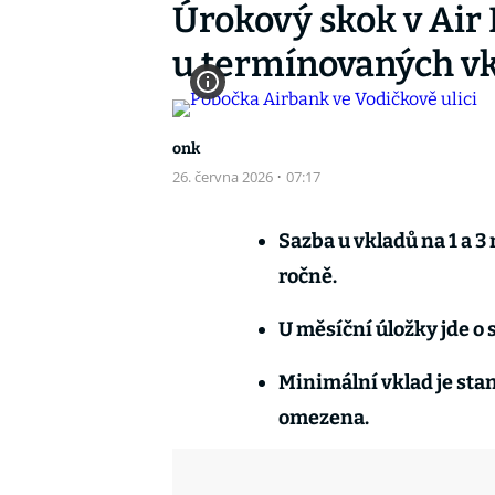
Úrokový skok v Air
u termínovaných vk
onk
26. června 2026
·
07:17
Sazba u vkladů na 1 a 3
ročně.
U měsíční úložky jde o 
Minimální vklad je stan
omezena.