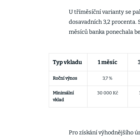
U tříměsíční varianty se pa
dosavadních 3,2 procenta. S
měsíců banka ponechala be
Typ vkladu
1 měsíc
Roční výnos
3,7 %
Minimální
30 000 Kč
vklad
Pro získání výhodnějšího 