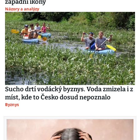
západní ikony
Názory a analýzy
Sucho drtí vodácký byznys. Voda zmizela i z
míst, kde to Česko dosud nepoznalo
Byznys