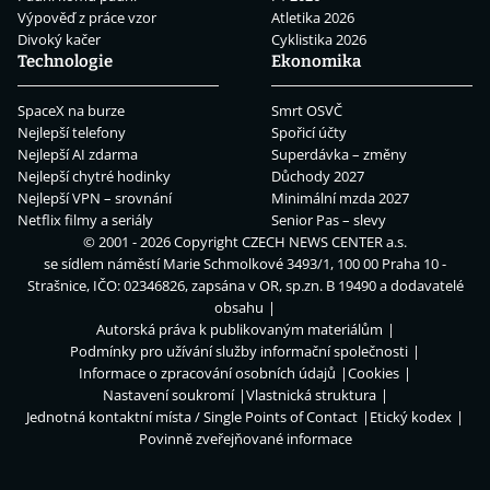
Výpověď z práce vzor
Atletika 2026
Divoký kačer
Cyklistika 2026
Technologie
Ekonomika
SpaceX na burze
Smrt OSVČ
Nejlepší telefony
Spořicí účty
Nejlepší AI zdarma
Superdávka – změny
Nejlepší chytré hodinky
Důchody 2027
Nejlepší VPN – srovnání
Minimální mzda 2027
Netflix filmy a seriály
Senior Pas – slevy
© 2001 - 2026 Copyright
CZECH NEWS CENTER a.s.
se sídlem náměstí Marie Schmolkové 3493/1, 100 00 Praha 10 -
Strašnice, IČO: 02346826, zapsána v OR, sp.zn. B 19490 a dodavatelé
obsahu
Autorská práva k publikovaným materiálům
Podmínky pro užívání služby informační společnosti
Informace o zpracování osobních údajů
Cookies
Nastavení soukromí
Vlastnická struktura
Jednotná kontaktní místa / Single Points of Contact
Etický kodex
Povinně zveřejňované informace