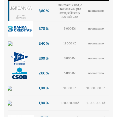
Minimální vklad je
1 milion CZK, pro
3,80 %
neomezeno
stávající klienty
partner
100 tisíc CZK
srovnání
3,70 %
5 000 Kč
neomezeno
3,40 %
15 000 Kč
neomezeno
3,00 %
3 000 Kč
neomezeno
2,00 %
5 000 Kč
neomezeno
1,80 %
10 000 Kč
10 000 000 Kč
1,80 %
10 000 001 Kč
30 000 000 Kč