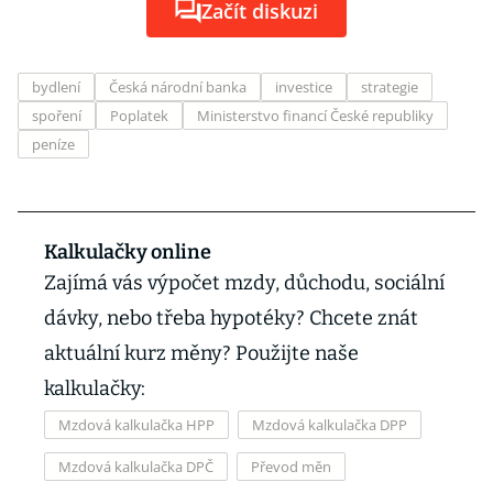
Začít diskuzi
bydlení
Česká národní banka
investice
strategie
spoření
Poplatek
Ministerstvo financí České republiky
peníze
Kalkulačky online
Zajímá vás výpočet mzdy, důchodu, sociální
dávky, nebo třeba hypotéky? Chcete znát
aktuální kurz měny? Použijte naše
kalkulačky:
Mzdová kalkulačka HPP
Mzdová kalkulačka DPP
Mzdová kalkulačka DPČ
Převod měn