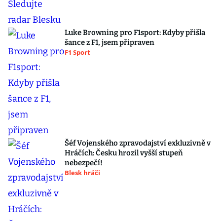
Luke Browning pro F1sport: Kdyby přišla
šance z F1, jsem připraven
F1 Sport
Šéf Vojenského zpravodajství exkluzivně v
Hráčích: Česku hrozil vyšší stupeň
nebezpečí!
Blesk hráči