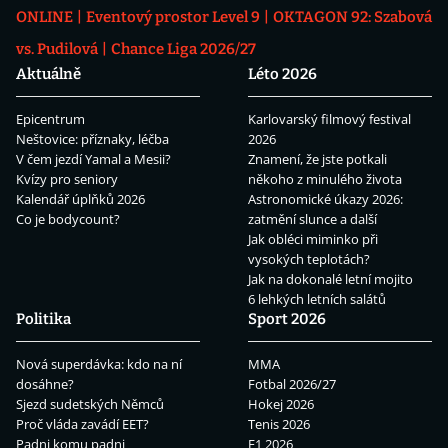
ONLINE
Eventový prostor Level 9
OKTAGON 92: Szabová
vs. Pudilová
Chance Liga 2026/27
Aktuálně
Léto 2026
Epicentrum
Karlovarský filmový festival
Neštovice: příznaky, léčba
2026
V čem jezdí Yamal a Mesii?
Znamení, že jste potkali
Kvízy pro seniory
někoho z minulého života
Kalendář úplňků 2026
Astronomické úkazy 2026:
Co je bodycount?
zatmění slunce a další
Jak obléci miminko při
vysokých teplotách?
Jak na dokonalé letní mojito
6 lehkých letních salátů
Politika
Sport 2026
Nová superdávka: kdo na ní
MMA
dosáhne?
Fotbal 2026/27
Sjezd sudetských Němců
Hokej 2026
Proč vláda zavádí EET?
Tenis 2026
Padni komu padni
F1 2026