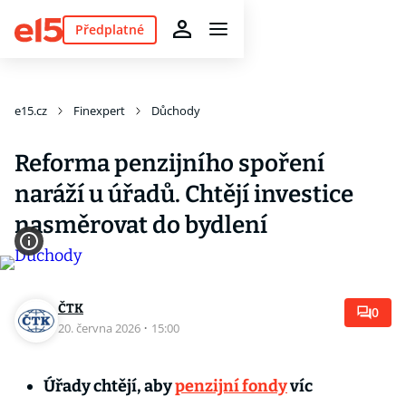
Předplatné
e15.cz
Finexpert
Důchody
Reforma penzijního spoření
naráží u úřadů. Chtějí investice
nasměrovat do bydlení
ČTK
0
20. června 2026
·
15:00
Úřady chtějí, aby
penzijní fondy
víc