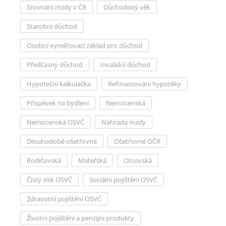
Srovnání mzdy v ČR
Důchodový věk
Starobní důchod
Osobní vyměřovací základ pro důchod
Předčasný důchod
Invalidní důchod
Hypoteční kalkulačka
Refinancování hypotéky
Příspěvek na bydlení
Nemocenská
Nemocenská OSVČ
Náhrada mzdy
Dlouhodobé ošetřovné
Ošetřovné OČR
Rodičovská
Mateřská
Otcovská
Čistý zisk OSVČ
Sociální pojištění OSVČ
Zdravotní pojištění OSVČ
Životní pojištění a penzijní produkty