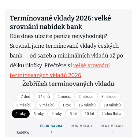
Termínované vklady 2026: velké
srovnání nabídek bank
Kde dnes uložíte peníze nejvýhodněji?
Srovnali jsme termínované vklady českých
bank — od sazeb a minimálních vkladů až po
délku úložky. Přečtěte si
velké srovnání
termínovaných vkladů 2026
.
Žebříček termínovaných vkladů
7 dnů
14 dnů
1 měsíc
2 měsíce
3 měsíce
6 měsíců
9 měsíců
1 rok
15 měsíců
18 měsíců
2 roky
3 roky
4 roky
5 let
10 let
žádná lhůta
ÚROK. SAZBA
MIN. VKLAD
MAX. VKLAD
BANKA