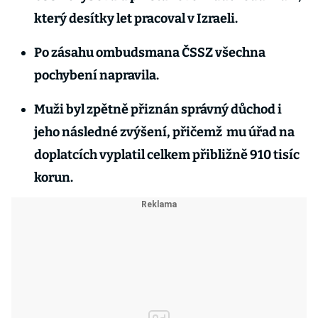
který desítky let pracoval v Izraeli.
Po zásahu ombudsmana ČSSZ všechna
pochybení napravila.
Muži byl zpětně přiznán správný důchod i
jeho následné zvýšení, přičemž mu úřad na
doplatcích vyplatil celkem přibližně 910 tisíc
korun.