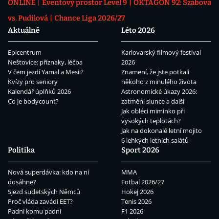
ONLINE
Eventový prostor Level 9
OKTAGON 92: Szabová
vs. Pudilová
Chance Liga 2026/27
Aktuálně
Léto 2026
Epicentrum
Karlovarský filmový festival
Neštovice: příznaky, léčba
2026
V čem jezdí Yamal a Mesii?
Znamení, že jste potkali
Kvízy pro seniory
někoho z minulého života
Kalendář úplňků 2026
Astronomické úkazy 2026:
Co je bodycount?
zatmění slunce a další
Jak obléci miminko při
vysokých teplotách?
Jak na dokonalé letní mojito
6 lehkých letních salátů
Politika
Sport 2026
Nová superdávka: kdo na ní
MMA
dosáhne?
Fotbal 2026/27
Sjezd sudetských Němců
Hokej 2026
Proč vláda zavádí EET?
Tenis 2026
Padni komu padni
F1 2026