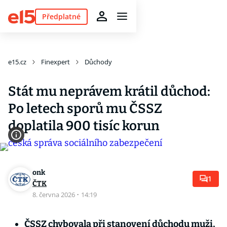
Předplatné
e15.cz
Finexpert
Důchody
Stát mu neprávem krátil důchod:
Po letech sporů mu ČSSZ
doplatila 900 tisíc korun
onk
1
ČTK
8. června 2026
·
14:19
ČSSZ chybovala při stanovení důchodu muži,