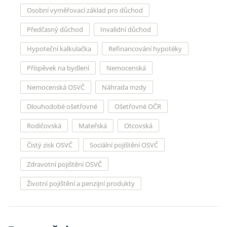
Osobní vyměřovací základ pro důchod
Předčasný důchod
Invalidní důchod
Hypoteční kalkulačka
Refinancování hypotéky
Příspěvek na bydlení
Nemocenská
Nemocenská OSVČ
Náhrada mzdy
Dlouhodobé ošetřovné
Ošetřovné OČR
Rodičovská
Mateřská
Otcovská
Čistý zisk OSVČ
Sociální pojištění OSVČ
Zdravotní pojištění OSVČ
Životní pojištění a penzijní produkty