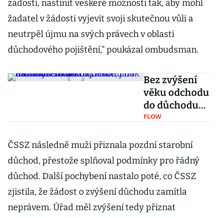
žádosti, nastínit veškeré možnosti tak, aby mohl
žadatel v žádosti vyjevit svoji skutečnou vůli a
neutrpěl újmu na svých právech v oblasti
důchodového pojištění,“ poukázal ombudsman.
Bez zvýšení
věku odchodu
do důchodu
se
FLOW
neobejdeme,
jinak nám
ČSSZ následně muži přiznala pozdní starobní
hrozí bankrot,
důchod, přestože splňoval podmínky pro řádný
říká ekonom
důchod. Další pochybení nastalo poté, co ČSSZ
Hradil
zjistila, že žádost o zvýšení důchodu zamítla
neprávem. Úřad měl zvýšení tedy přiznat