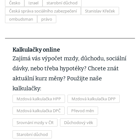
Česko
Izrael
starobní důchod
Česká správa sociálního zabezpečení
Stanislav Křeček
ombudsman
právo
Kalkulačky online
Zajímá vás výpočet mzdy, důchodu, sociální
dávky, nebo třeba hypotéky? Chcete znát
aktuální kurz měny? Použijte naše
kalkulačky:
Mzdová kalkulačka HPP
Mzdová kalkulačka DPP
Mzdová kalkulačka DPČ
Převod měn
Srovnání mzdy v ČR
Důchodový věk
Starobní důchod