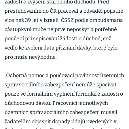
žádosti o zvýšení starobního důchodu. Před
přestěhováním do ČR pracoval a odváděl pojistné
více než 39 let v Izraeli. ČSSZ podle ombudsmana
zástupkyni muže nejprve neposkytla potřebné
poučení při sepisování žádosti o důchod, což
vedlo ke zvolení data přiznání dávky, které bylo
pro muže nevýhodné.
„Odborná pomoc a poučovací povinnost územních
správ sociálního zabezpečení nemůže spočívat
pouze ve formálním vyplnění formuláře žádosti o
důchodovou dávku. Pracovníci jednotlivých
územních správ sociálního zabezpečení musejí
žadatelům objasnit dopady údajů uvedených v