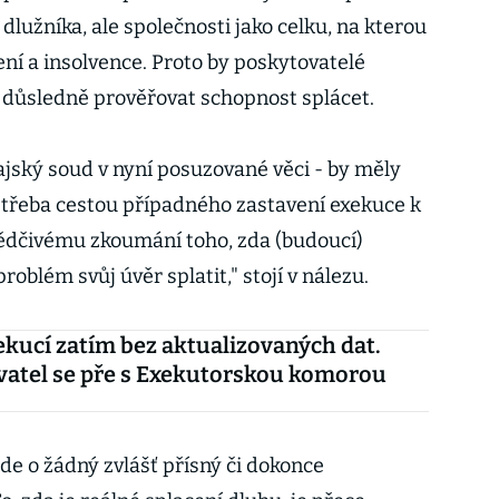
 dlužníka, ale společnosti jako celku, na kterou
ní a insolvence. Proto by poskytovatelé
a důsledně prověřovat schopnost splácet.
ajský soud v nyní posuzované věci - by měly
i třeba cestou případného zastavení exekuce k
ědčivému zkoumání toho, zda (budoucí)
oblém svůj úvěr splatit," stojí v nálezu.
kucí zatím bez aktualizovaných dat.
atel se pře s Exekutorskou komorou
de o žádný zvlášť přísný či dokonce