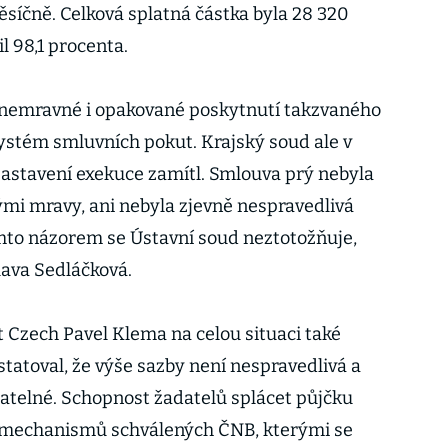
ěsíčně. Celková splatná částka byla 28 320
l 98,1 procenta.
 nemravné i opakované poskytnutí takzvaného
ystém smluvních pokut. Krajský soud ale v
zastavení exekuce zamítl. Smlouva prý nebyla
mi mravy, ani nebyla zjevně nespravedlivá
tímto názorem se Ústavní soud neztotožňuje,
lava Sedláčková.
it Czech Pavel Klema na celou situaci také
tatoval, že výše sazby není nespravedlivá a
atelné. Schopnost žadatelů splácet půjčku
 mechanismů schválených ČNB, kterými se