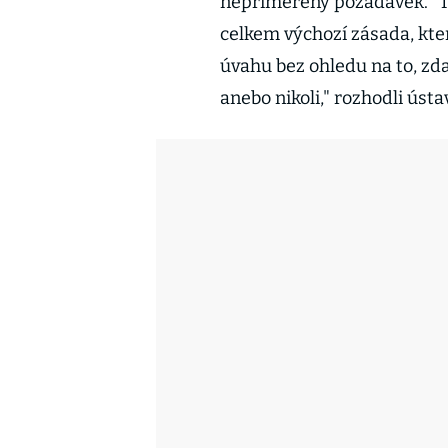
nepřiměřený požadavek. "To,
celkem výchozí zásada, kter
úvahu bez ohledu na to, zd
anebo nikoli," rozhodli ústa