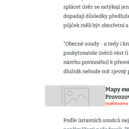
splácet úvěr se netýkají jen
dopadají důsledky předluže
půjček měli být obezřetní 
"Obecné soudy - a tedy i kr
poskytovatele úvěrů vést (
návrhu povinného) k přesv
dlužník nebude mít zjevný pr
Mapy exe
Provozov
Vyděláváme
Podle ústavních soudců nej