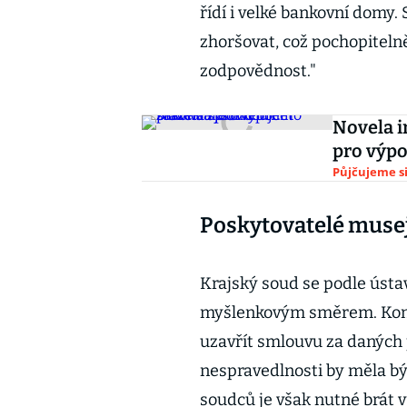
řídí i velké bankovní domy.
zhoršovat, což pochopiteln
zodpovědnost."
Novela i
pro výpo
Půjčujeme s
Poskytovatelé musej
Krajský soud se podle ústa
myšlenkovým směrem. Konst
uzavřít smlouvu za daných
nespravedlnosti by měla bý
soudců je však nutné brát 