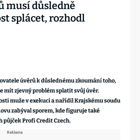
ů musí důsledně
t splácet, rozhodl
ytovatele úvěrů k důslednému zkoumání toho,
 mít zjevný problém splatit svůj úvěr.
osti muže v exekuci a nařídil Krajskému soudu
novu zabýval sporem, kde figuruje také
půjček Profi Credit Czech.