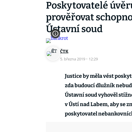
Poskytovatelé úvěr
prověřovat schopnos
Ústavní soud
ČTK
5. března 2019
·
12:29
Justice by měla vést posk
zda budoucí dlužník nebude
Ústavní soud vyhověl stížn
v Ústí nad Labem, aby se z
poskytovatel nebankovních 