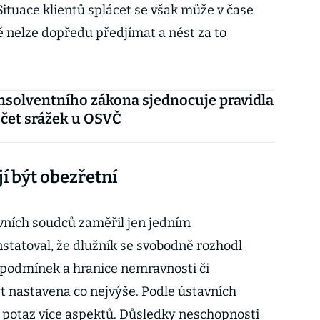
 Situace klientů splácet se však může v čase
ě nelze dopředu předjímat a nést za to
nsolventního zákona sjednocuje pravidla
čet srážek u OSVČ
i
í být obezřetní
vních soudců zaměřil jen jedním
atoval, že dlužník se svobodně rozhodl
 podmínek a hranice nemravnosti či
t nastavena co nejvýše. Podle ústavních
v potaz více aspektů. Důsledky neschopnosti