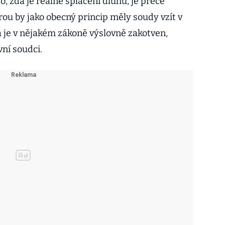
 zda je reálné splacení dluhu, je přece
ou by jako obecný princip měly soudy vzít v
a je v nějakém zákoně výslovně zakotven,
vní soudci.