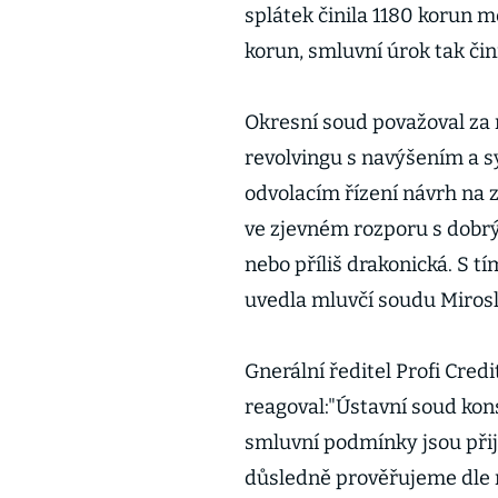
splátek činila 1180 korun m
korun, smluvní úrok tak čini
Okresní soud považoval za
revolvingu s navýšením a s
odvolacím řízení návrh na 
ve zjevném rozporu s dobrý
nebo příliš drakonická. S 
uvedla mluvčí soudu Miros
Gnerální ředitel Profi Cred
reagoval:"Ústavní soud kons
smluvní podmínky jsou přij
důsledně prověřujeme dle