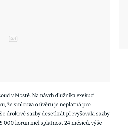
 soud v Mostě. Na návrh dlužníka exekuci
ěru, že smlouva o úvěru je neplatná pro
še úrokové sazby desetkrát převyšovala sazby
 15 000 korun měl splatnost 24 měsíců, výše