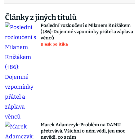
Články z jiných titulů
Poslední rozloučení s Milanem Knížákem
(†86): Dojemné vzpomínky přátel a záplava
věnců
Blesk politika
Marek Adamczyk: Problém na DAMU
přetrvává. Všichni o něm vědí, jen moc
nevědí, co s ním