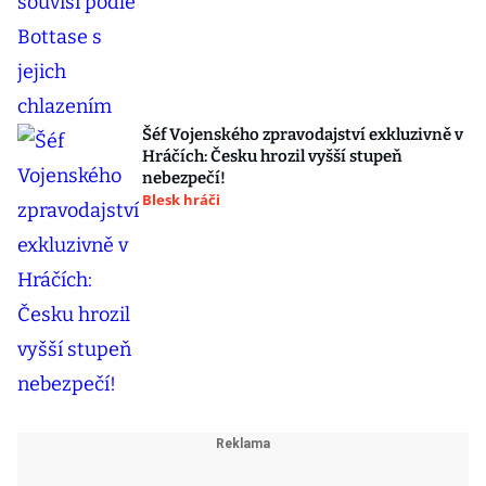
Šéf Vojenského zpravodajství exkluzivně v
Hráčích: Česku hrozil vyšší stupeň
nebezpečí!
Blesk hráči