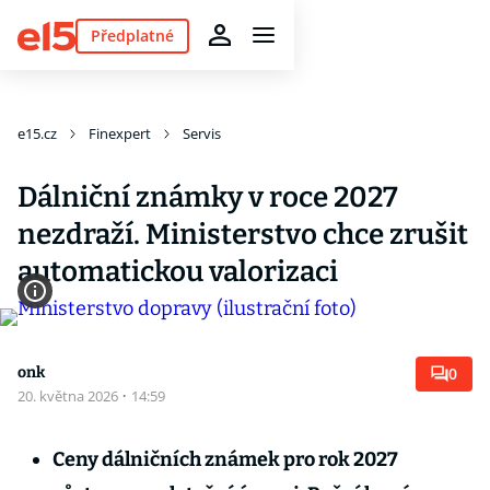
Předplatné
e15.cz
Finexpert
Servis
Dálniční známky v roce 2027
nezdraží. Ministerstvo chce zrušit
automatickou valorizaci
onk
0
20. května 2026
·
14:59
Ceny dálničních známek pro rok 2027