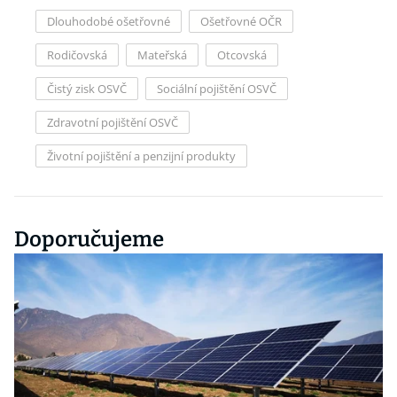
Dlouhodobé ošetřovné
Ošetřovné OČR
Rodičovská
Mateřská
Otcovská
Čistý zisk OSVČ
Sociální pojištění OSVČ
Zdravotní pojištění OSVČ
Životní pojištění a penzijní produkty
Doporučujeme