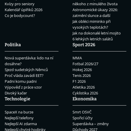
Kvízy pro seniory
někoho z minulého života
Kalendář úplňků 2026
Astronomické úkazy 2026:
Co je bodycount?
zatmění slunce a další
Jak obléci miminko při
vysokých teplotách?
Jak na dokonalé letní mojito
6 lehkých letních salátů
Politika
Sport 2026
Nová superdávka: kdo na ní
MMA
dosáhne?
Fotbal 2026/27
Sjezd sudetských Němců
Hokej 2026
Proč vláda zavádí EET?
Tenis 2026
Padni komu padni
F1 2026
Výpověď z práce vzor
Atletika 2026
Divoký kačer
Cyklistika 2026
Technologie
Ekonomika
SpaceX na burze
Smrt OSVČ
Nejlepší telefony
Spořicí účty
Nejlepší AI zdarma
Superdávka – změny
Nejlepší chytré hodinky
Důchody 2027