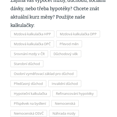
Zajímá vás výpočet mzdy, důchodu, sociální
dávky, nebo třeba hypotéky? Chcete znát
aktuální kurz měny? Použijte naše
kalkulačky:
Mzdová kalkulačka HPP
Mzdová kalkulačka DPP
Mzdová kalkulačka DPČ
Převod měn
Srovnání mzdy v ČR
Důchodový věk
Starobní důchod
Osobní vyměřovací základ pro důchod
Předčasný důchod
Invalidní důchod
Hypoteční kalkulačka
Refinancování hypotéky
Příspěvek na bydlení
Nemocenská
Nemocenská OSVČ
Náhrada mzdy