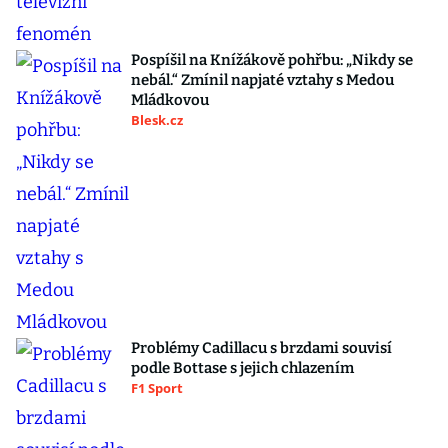
Pospíšil na Knížákově pohřbu: „Nikdy se
nebál.“ Zmínil napjaté vztahy s Medou
Mládkovou
Blesk.cz
Problémy Cadillacu s brzdami souvisí
podle Bottase s jejich chlazením
F1 Sport