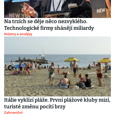
Na trzích se děje něco nezvyklého.
Technologické firmy shánějí miliardy
Názory a analýzy
Itálie vyklízí pláže. První plážové kluby mizí,
turisté změnu pocítí brzy
Zahraniční