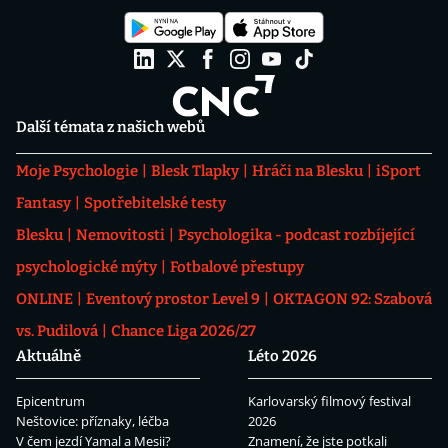
Další témata z našich webů
Moje Psychologie
Blesk Tlapky
Hráči na Blesku
iSport
Fantasy
Spotřebitelské testy
Blesku
Nemovitosti
Psychologika - podcast rozbíjející
psychologické mýty
Fotbalové přestupy
ONLINE
Eventový prostor Level 9
OKTAGON 92: Szabová
vs. Pudilová
Chance Liga 2026/27
Aktuálně
Léto 2026
Epicentrum
Karlovarský filmový festival
Neštovice: příznaky, léčba
2026
V čem jezdí Yamal a Mesii?
Znamení, že jste potkali