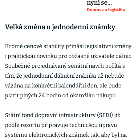
nyní se
přidávají
Doprava a logistika
i křižovatky.
Velká změna u jednodenní známky
Varují řidiče
dřív, než se
vyděsí
Kromě cenové stability přináší legislativní změny
i praktickou novinku pro občasné uživatele dálnic.
Souběžně projednávaný senátní návrh počítá s
tím, že jednodenní dálniční známka už nebude
vázána na konkrétní kalendářní den, ale bude
platit plných 24 hodin od okamžiku nákupu.
Státní fond dopravní infrastruktury (SFDI) již
podle resortu připravuje technickou úpravu
systému elektronických známek tak, aby byl na