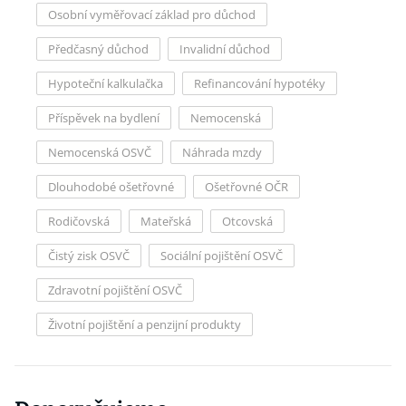
Osobní vyměřovací základ pro důchod
Předčasný důchod
Invalidní důchod
Hypoteční kalkulačka
Refinancování hypotéky
Příspěvek na bydlení
Nemocenská
Nemocenská OSVČ
Náhrada mzdy
Dlouhodobé ošetřovné
Ošetřovné OČR
Rodičovská
Mateřská
Otcovská
Čistý zisk OSVČ
Sociální pojištění OSVČ
Zdravotní pojištění OSVČ
Životní pojištění a penzijní produkty