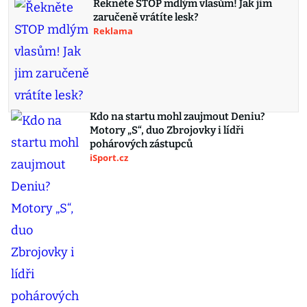
Řekněte STOP mdlým vlasům! Jak jim
zaručeně vrátíte lesk?
Reklama
Kdo na startu mohl zaujmout Deniu?
Motory „S“, duo Zbrojovky i lídři
pohárových zástupců
iSport.cz