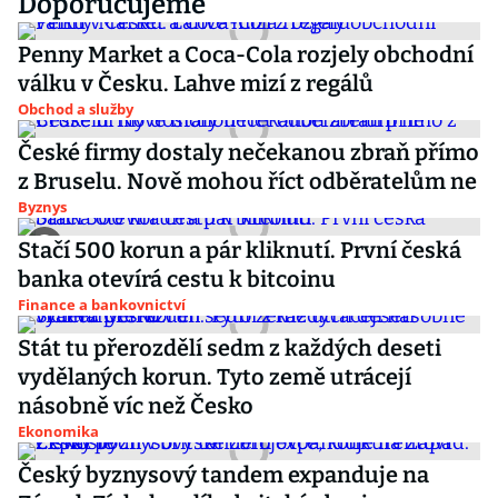
Doporučujeme
Penny Market a Coca-Cola rozjely obchodní
válku v Česku. Lahve mizí z regálů
Obchod a služby
České firmy dostaly nečekanou zbraň přímo
z Bruselu. Nově mohou říct odběratelům ne
Byznys
Stačí 500 korun a pár kliknutí. První česká
banka otevírá cestu k bitcoinu
Finance a bankovnictví
Stát tu přerozdělí sedm z každých deseti
vydělaných korun. Tyto země utrácejí
násobně víc než Česko
Ekonomika
Český byznysový tandem expanduje na