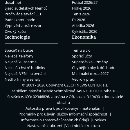
dosáhne?
Fotbal 2026/27
Sjezd sudetských Němců
Hokej 2026
Proč vláda zavádí EET?
Tenis 2026
Padni komu padni
F1 2026
Výpověď z práce vzor
Atletika 2026
Divoký kačer
Cyklistika 2026
Technologie
Ekonomika
SpaceX na burze
Temu a clo
Nejlepší telefony
Spořicí účty
Nejlepší AI zdarma
Superdávka – změny
Nejlepší chytré hodinky
Chybějící roky k důchodu
Nejlepší VPN – srovnání
Minimální mzda 2027
Netflix filmy a seriály
Vedro v práci
© 2001 - 2026 Copyright
CZECH NEWS CENTER a.s.
se sídlem náměstí Marie Schmolkové 3493/1, 100 00 Praha 10 -
Strašnice, IČO: 02346826, zapsána v OR, sp.zn. B 19490 a dodavatelé
obsahu
Autorská práva k publikovaným materiálům
Podmínky pro užívání služby informační společnosti
Informace o zpracování osobních údajů
Cookies
Nastavení soukromí
Vlastnická struktura