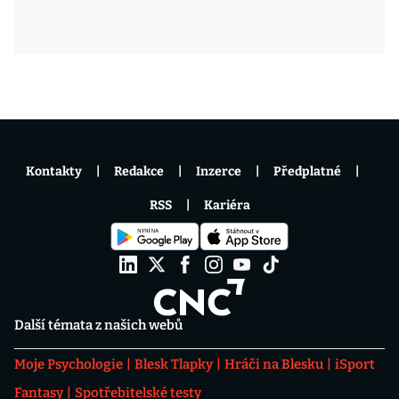
Kontakty
Redakce
Inzerce
Předplatné
RSS
Kariéra
Další témata z našich webů
Moje Psychologie
Blesk Tlapky
Hráči na Blesku
iSport
Fantasy
Spotřebitelské testy