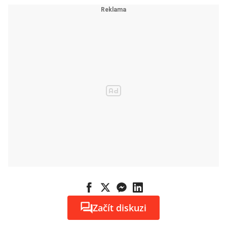
lidí neodradí
Začít diskuzi