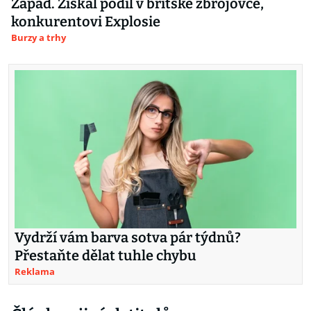
Západ. Získal podíl v britské zbrojovce,
konkurentovi Explosie
Burzy a trhy
Vydrží vám barva sotva pár týdnů?
Přestaňte dělat tuhle chybu
Reklama