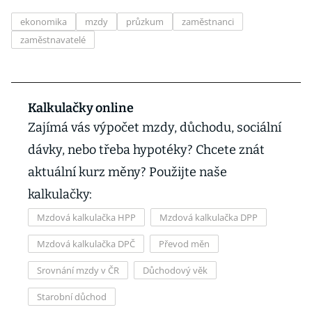
ekonomika
mzdy
průzkum
zaměstnanci
zaměstnavatelé
Kalkulačky online
Zajímá vás výpočet mzdy, důchodu, sociální
dávky, nebo třeba hypotéky? Chcete znát
aktuální kurz měny? Použijte naše
kalkulačky:
Mzdová kalkulačka HPP
Mzdová kalkulačka DPP
Mzdová kalkulačka DPČ
Převod měn
Srovnání mzdy v ČR
Důchodový věk
Starobní důchod