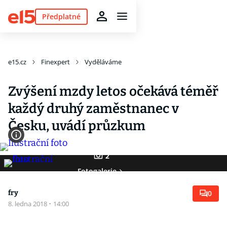
Předplatné
e15.cz
Finexpert
Vyděláváme
Zvýšení mzdy letos očekává téměř
každý druhý zaměstnanec v
Česku, uvádí průzkum
2
Fotogalerie
fry
0
8. ledna 2018
·
14:00