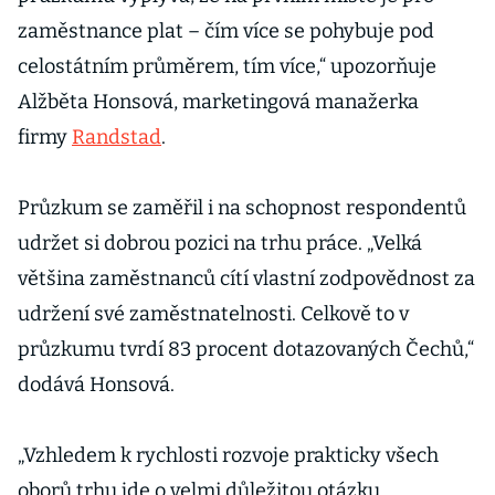
zaměstnance plat – čím více se pohybuje pod
celostátním průměrem, tím více,“ upozorňuje
Alžběta Honsová, marketingová manažerka
firmy
Randstad
.
Průzkum se zaměřil i na schopnost respondentů
udržet si dobrou pozici na trhu práce. „Velká
většina zaměstnanců cítí vlastní zodpovědnost za
udržení své zaměstnatelnosti. Celkově to v
průzkumu tvrdí 83 procent dotazovaných Čechů,“
dodává Honsová.
„Vzhledem k rychlosti rozvoje prakticky všech
oborů trhu jde o velmi důležitou otázku.