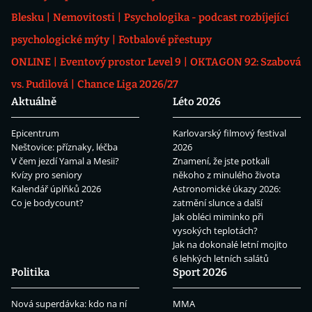
Blesku
Nemovitosti
Psychologika - podcast rozbíjející
psychologické mýty
Fotbalové přestupy
ONLINE
Eventový prostor Level 9
OKTAGON 92: Szabová
vs. Pudilová
Chance Liga 2026/27
Aktuálně
Léto 2026
Epicentrum
Karlovarský filmový festival
Neštovice: příznaky, léčba
2026
V čem jezdí Yamal a Mesii?
Znamení, že jste potkali
Kvízy pro seniory
někoho z minulého života
Kalendář úplňků 2026
Astronomické úkazy 2026:
Co je bodycount?
zatmění slunce a další
Jak obléci miminko při
vysokých teplotách?
Jak na dokonalé letní mojito
6 lehkých letních salátů
Politika
Sport 2026
Nová superdávka: kdo na ní
MMA