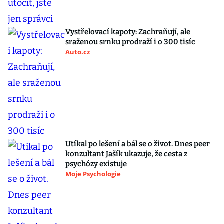
Vystřelovací kapoty: Zachraňují, ale
sraženou srnku prodraží i o 300 tisíc
Auto.cz
Utíkal po lešení a bál se o život. Dnes peer
konzultant Jašík ukazuje, že cesta z
psychózy existuje
Moje Psychologie