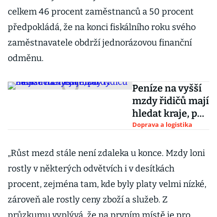
celkem 46 procent zaměstnanců a 50 procent
předpokládá, že na konci fiskálního roku svého
zaměstnavatele obdrží jednorázovou finanční
odměnu.
Peníze na vyšší
mzdy řidičů mají
hledat kraje, po
Babišovi chtějí
Doprava a logistika
miliardy navíc
„Růst mezd stále není zdaleka u konce. Mzdy loni
rostly v některých odvětvích i v desítkách
procent, zejména tam, kde byly platy velmi nízké,
zároveň ale rostly ceny zboží a služeb. Z
průzkumu vyplývá, že na prvním místě je pro