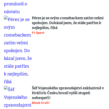
Pérez je se svým comebackem zatím velmi
spokojen. Dokázal jsem, že stále patřím k
nejlepším, říká
F1 Sport
Šéf Vojenského zpravodajství exkluzivně v
Hráčích: Česku hrozil vyšší stupeň
nebezpečí!
Blesk hráči