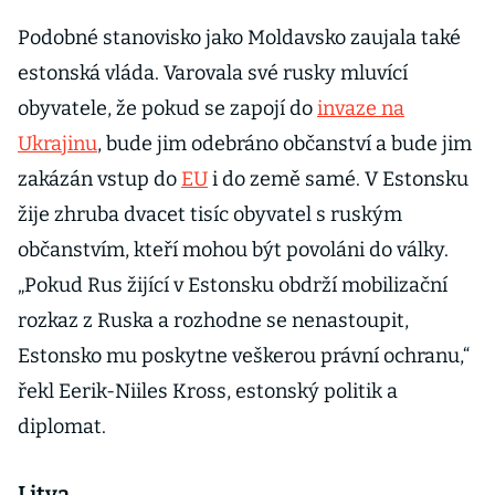
Podobné stanovisko jako Moldavsko zaujala také
estonská vláda. Varovala své rusky mluvící
obyvatele, že pokud se zapojí do
invaze na
Ukrajinu
, bude jim odebráno občanství a bude jim
zakázán vstup do
EU
i do země samé. V Estonsku
žije zhruba dvacet tisíc obyvatel s ruským
občanstvím, kteří mohou být povoláni do války.
„Pokud Rus žijící v Estonsku obdrží mobilizační
rozkaz z Ruska a rozhodne se nenastoupit,
Estonsko mu poskytne veškerou právní ochranu,“
řekl Eerik-Niiles Kross, estonský politik a
diplomat.
Litva