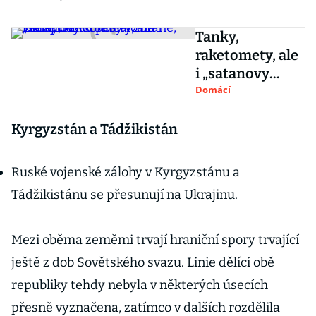
Tanky,
raketomety, ale
i „satanovy
koráby“. Zbraně,
Domácí
které Česko
poslalo na
Kyrgyzstán a Tádžikistán
Ukrajinu
Ruské vojenské zálohy v Kyrgyzstánu a
Tádžikistánu se přesunují na Ukrajinu.
Mezi oběma zeměmi trvají hraniční spory trvající
ještě z dob Sovětského svazu. Linie dělící obě
republiky tehdy nebyla v některých úsecích
přesně vyznačena, zatímco v dalších rozdělila