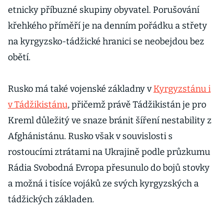
etnicky příbuzné skupiny obyvatel. Porušování
křehkého příměří je na denním pořádku a střety
na kyrgyzsko-tádžické hranici se neobejdou bez
obětí.
Rusko má také vojenské základny v
Kyrgyzstánu i
v Tádžikistánu
, přičemž právě Tádžikistán je pro
Kreml důležitý ve snaze bránit šíření nestability z
Afghánistánu. Rusko však v souvislosti s
rostoucími ztrátami na Ukrajině podle průzkumu
Rádia Svobodná Evropa přesunulo do bojů stovky
a možná i tisíce vojáků ze svých kyrgyzských a
tádžických základen.