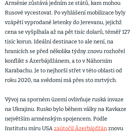
Arménie zůstává jedním ze států, kam mohou
Rusové vycestovat. Po vyhlášení mobilizace byly
vzápětí vyprodané letenky do Jerevanu, jejichž
cena se vyšplhala až na pět tisíc dolarů, téměř 127
tisíc korun. Ideální destinace to ale není, na
hranicích se před několika týdny znovu rozhořel
konflikt s Ázerbájdžánem, a to v Náhorním
Karabachu. Je to nejhorší střet v této oblasti od
roku 2020, na svědomí má přes sto mrtvých.
Vývoj na sporném území ovlivňuje ruská invaze
na Ukrajinu. Rusko bylo během války na Kavkaze
největším arménským spojencem. Podle
Institutu míru USA
zaútočil Ázerbájdžán
znovu