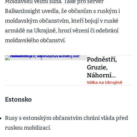
Moldavsku velmi silná. Také pro server
BalkanInsight uvedla, že občanům s ruským i
moldavským občanstvím, kteří bojují v ruské
armádě na Ukrajině, hrozí vězení či odebrání
moldavského občanství.
Podněstří,
Gruzie,
Náhorní
Karabach.
Válka na Ukrajině
Válka na
Ukrajině může
Estonsko
rozehřát
zamrzlé
Rusy s estonským občanstvím chrání vláda před
konflikty
ruskou mobilizací.