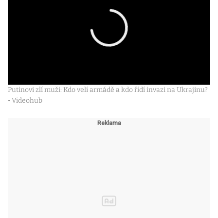
Putinovi zlí muži: Kdo velí armádě a kdo řídí invazi na Ukrajinu?
• Videohub