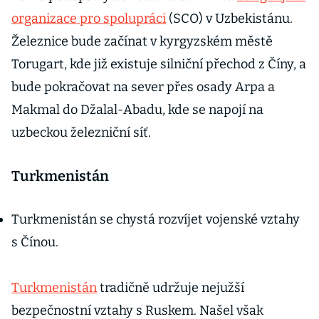
organizace pro spolupráci
(SCO) v Uzbekistánu.
Železnice bude začínat v kyrgyzském městě
Torugart, kde již existuje silniční přechod z Číny, a
bude pokračovat na sever přes osady Arpa a
Makmal do Džalal-Abadu, kde se napojí na
uzbeckou železniční síť.
Turkmenistán
Turkmenistán se chystá rozvíjet vojenské vztahy
s Čínou.
Turkmenistán
tradičně udržuje nejužší
bezpečnostní vztahy s Ruskem. Našel však