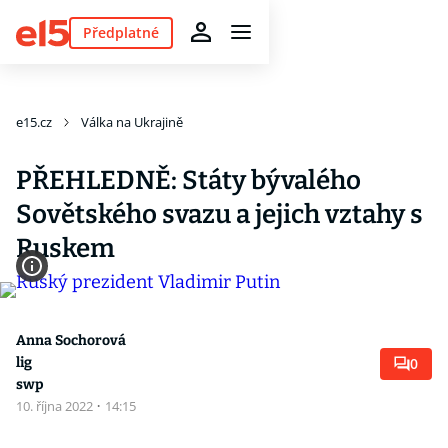
Předplatné
e15.cz
Válka na Ukrajině
PŘEHLEDNĚ: Státy bývalého
Sovětského svazu a jejich vztahy s
Ruskem
Anna Sochorová
lig
0
swp
10. října 2022
·
14:15