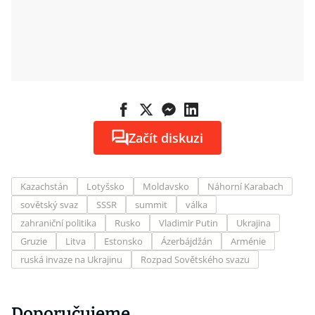
Začít diskuzi
Kazachstán
Lotyšsko
Moldavsko
Náhorní Karabach
sovětský svaz
SSSR
summit
válka
zahraniční politika
Rusko
Vladimir Putin
Ukrajina
Gruzie
Litva
Estonsko
Ázerbájdžán
Arménie
ruská invaze na Ukrajinu
Rozpad Sovětského svazu
Doporučujeme