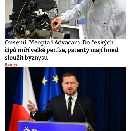
Onsemi, Meopta i Advacam. Do českých
čipů míří velké peníze, patenty mají hned
sloužit byznysu
Byznys