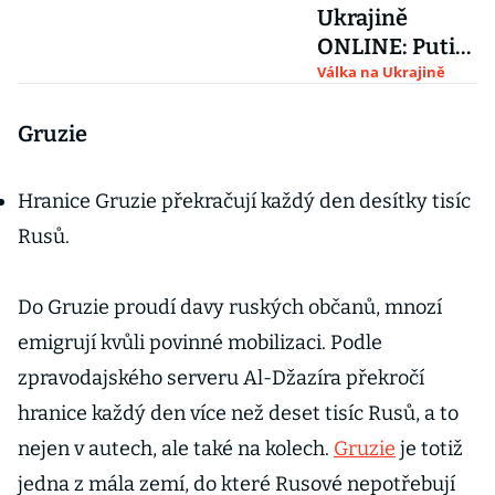
Ukrajině
ONLINE: Putin
cítí
Válka na Ukrajině
beztrestnost,
když svět váhá
Gruzie
zvýšit tlak,
míní Zelenskyj
Hranice Gruzie překračují každý den desítky tisíc
Rusů.
Do Gruzie proudí davy ruských občanů, mnozí
emigrují kvůli povinné mobilizaci. Podle
zpravodajského serveru Al-Džazíra překročí
hranice každý den více než deset tisíc Rusů, a to
nejen v autech, ale také na kolech.
Gruzie
je totiž
jedna z mála zemí, do které Rusové nepotřebují