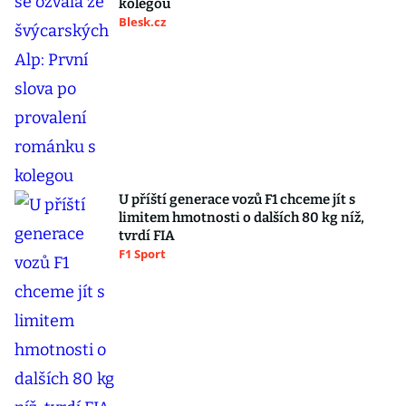
kolegou
Blesk.cz
U příští generace vozů F1 chceme jít s
limitem hmotnosti o dalších 80 kg níž,
tvrdí FIA
F1 Sport