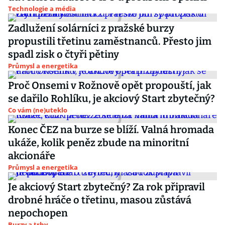
Technologie a média
Zadlužení solárníci z pražské burzy
propustili třetinu zaměstnanců. Přesto jim
spadl zisk o čtyři pětiny
Průmysl a energetika
Proč Onsemi v Rožnově opět propouští, jak
se dařilo Rohlíku, je akciový Start zbytečný?
Co vám (ne)uteklo
Konec ČEZ na burze se blíží. Valná hromada
ukáže, kolik peněz zbude na minoritní
akcionáře
Průmysl a energetika
Je akciový Start zbytečný? Za rok připravil
drobné hráče o třetinu, masou zůstává
nepochopen
Burzy a trhy