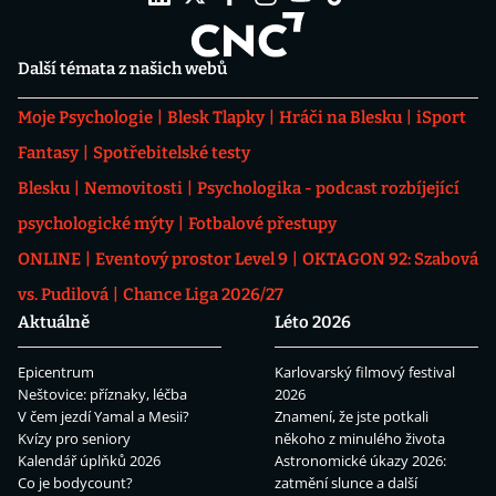
Další témata z našich webů
Moje Psychologie
Blesk Tlapky
Hráči na Blesku
iSport
Fantasy
Spotřebitelské testy
Blesku
Nemovitosti
Psychologika - podcast rozbíjející
psychologické mýty
Fotbalové přestupy
ONLINE
Eventový prostor Level 9
OKTAGON 92: Szabová
vs. Pudilová
Chance Liga 2026/27
Aktuálně
Léto 2026
Epicentrum
Karlovarský filmový festival
Neštovice: příznaky, léčba
2026
V čem jezdí Yamal a Mesii?
Znamení, že jste potkali
Kvízy pro seniory
někoho z minulého života
Kalendář úplňků 2026
Astronomické úkazy 2026:
Co je bodycount?
zatmění slunce a další