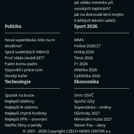
Jak obléci miminko při
vysokých teplotách?
Jak na dokonalé letní mojito
6 lehkých letních salátů
Politika
Sport 2026
Nová superdávka: kdo na ní
MMA
dosáhne?
Fotbal 2026/27
Sjezd sudetských Němců
Hokej 2026
Proč vláda zavádí EET?
Tenis 2026
Padni komu padni
F1 2026
Výpověď z práce vzor
Atletika 2026
Divoký kačer
Cyklistika 2026
Technologie
Ekonomika
SpaceX na burze
Smrt OSVČ
Nejlepší telefony
Spořicí účty
Nejlepší AI zdarma
Superdávka – změny
Nejlepší chytré hodinky
Důchody 2027
Nejlepší VPN – srovnání
Minimální mzda 2027
Netflix filmy a seriály
Senior Pas – slevy
© 2001 - 2026 Copyright
CZECH NEWS CENTER a.s.