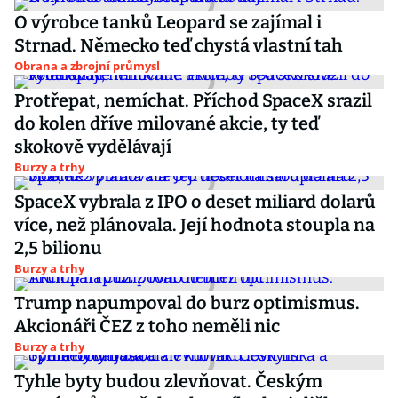
O výrobce tanků Leopard se zajímal i
Strnad. Německo teď chystá vlastní tah
Obrana a zbrojní průmysl
Protřepat, nemíchat. Příchod SpaceX srazil
do kolen dříve milované akcie, ty teď
skokově vydělávají
Burzy a trhy
SpaceX vybrala z IPO o deset miliard dolarů
více, než plánovala. Její hodnota stoupla na
2,5 bilionu
Burzy a trhy
Trump napumpoval do burz optimismus.
Akcionáři ČEZ z toho neměli nic
Burzy a trhy
Tyhle byty budou zlevňovat. Českým