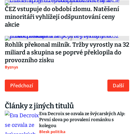
ČEZ vstupuje do období zlomu. Natěšení
minoritáři vyhlížejí odšpuntování ceny
akcie
Rohlík překonal milník. Tržby vyrostly na 32
miliard a skupina se poprvé překlopila do
provozního zisku
Byznys
Předchozí
Další
Články z jiných titulů
Eva Decroix se ozvala ze švýcarských Alp:
První slova po provalení románku s
kolegou
Blesk politika