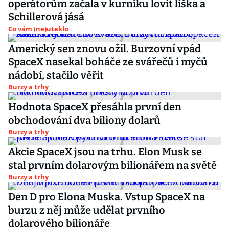
operátorům začala v kurníku lovit liška a
Schillerová jásá
Co vám (ne)uteklo
Americký sen znovu ožil. Burzovní vpád
SpaceX nasekal boháče ze svářečů i myčů
nádobí, stačilo věřit
Burzy a trhy
Hodnota SpaceX přesáhla první den
obchodování dva biliony dolarů
Burzy a trhy
Akcie SpaceX jsou na trhu. Elon Musk se
stal prvním dolarovým bilionářem na světě
Burzy a trhy
Den D pro Elona Muska. Vstup SpaceX na
burzu z něj může udělat prvního
dolarového bilionáře