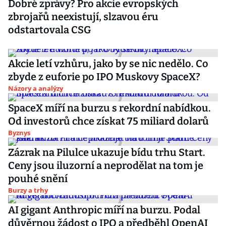
Dobré zprávy? Pro akcie evropských
zbrojařů neexistují, slzavou éru
odstartovala CSG
Akcie letí vzhůru, jako by se nic nedělo. Co
zbyde z euforie po IPO Muskovy SpaceX?
Názory a analýzy
SpaceX míří na burzu s rekordní nabídkou.
Od investorů chce získat 75 miliard dolarů
Byznys
Zázrak na Pilulce ukazuje bídu trhu Start.
Ceny jsou iluzorní a neprodělat na tom je
pouhé snění
Burzy a trhy
AI gigant Anthropic míří na burzu. Podal
důvěrnou žádost o IPO a předběhl OpenAI