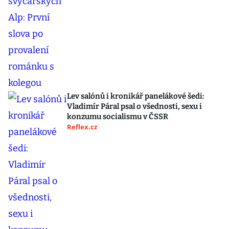
Lev salónů i kronikář panelákové šedi:
Vladimír Páral psal o všednosti, sexu i
konzumu socialismu v ČSSR
Reflex.cz