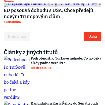
Domácí
EU posouvá dohodu s USA. Chce předejít
novým Trumpovým clům
Ekonomika
Předchozí
Další
Články z jiných titulů
Podrobnosti o Turkově nehodě: Co ho čeká
a kdy padne verdikt?
Blesk politika
Kandidatura Karla Řehky do Senátu budí