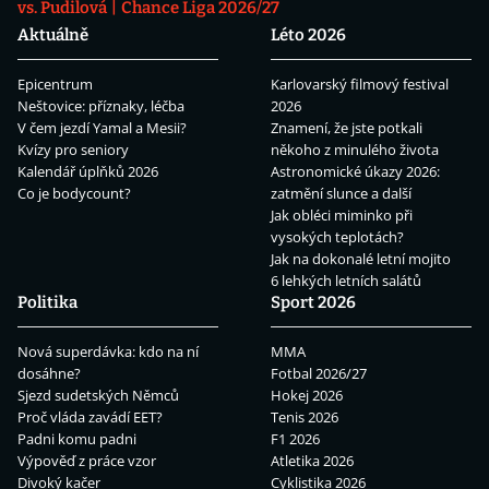
vs. Pudilová
Chance Liga 2026/27
Aktuálně
Léto 2026
Epicentrum
Karlovarský filmový festival
Neštovice: příznaky, léčba
2026
V čem jezdí Yamal a Mesii?
Znamení, že jste potkali
Kvízy pro seniory
někoho z minulého života
Kalendář úplňků 2026
Astronomické úkazy 2026:
Co je bodycount?
zatmění slunce a další
Jak obléci miminko při
vysokých teplotách?
Jak na dokonalé letní mojito
6 lehkých letních salátů
Politika
Sport 2026
Nová superdávka: kdo na ní
MMA
dosáhne?
Fotbal 2026/27
Sjezd sudetských Němců
Hokej 2026
Proč vláda zavádí EET?
Tenis 2026
Padni komu padni
F1 2026
Výpověď z práce vzor
Atletika 2026
Divoký kačer
Cyklistika 2026