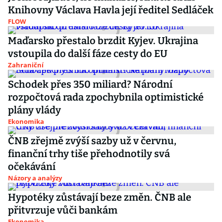
Knihovny Václava Havla její ředitel Sedláček
FLOW
Maďarsko přestalo brzdit Kyjev. Ukrajina
vstoupila do další fáze cesty do EU
Zahraniční
Schodek přes 350 miliard? Národní
rozpočtová rada zpochybnila optimistické
plány vlády
Ekonomika
ČNB zřejmě zvýší sazby už v červnu,
finanční trhy tiše přehodnotily svá
očekávání
Názory a analýzy
Hypotéky zůstávají beze změn. ČNB ale
přitvrzuje vůči bankám
Ekonomika