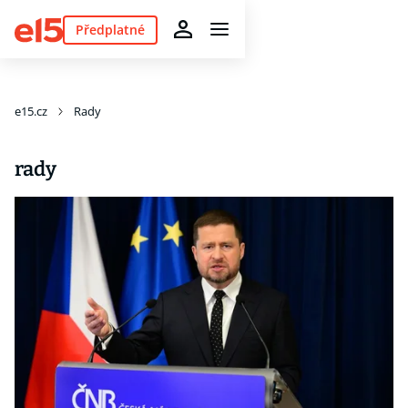
Předplatné
e15.cz
Rady
rady