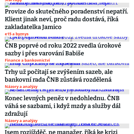
Provize do skutečného poradenství nepatří.
Klient jinak neví, proč radu dostává, říká
zakladatelka Jamico
e15 a byznys
ČNB poprvé od roku 2022 zvedla úrokové
sazby i přes varování Babiše
Finance a bankovnictví
Trhy už počítají se zvýšením sazeb, ale
bankovní rada ČNB zůstává rozdělená
Názory a analýzy
Konec levných peněz v nedohlednu. ČNB
váhá se sazbami, i když mzdy a služby dál
zdražují
Názory a analýzy
Jsem rozjížděč, ne manažer, říká ke krizi