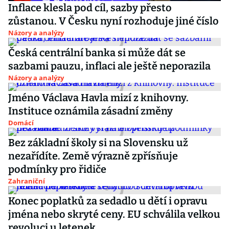
Inflace klesla pod cíl, sazby přesto
zůstanou. V Česku nyní rozhoduje jiné číslo
Názory a analýzy
Česká centrální banka si může dát se
sazbami pauzu, inflaci ale ještě neporazila
Názory a analýzy
Jméno Václava Havla mizí z knihovny.
Instituce oznámila zásadní změny
Domácí
Bez základní školy si na Slovensku už
nezařídíte. Země výrazně zpřísňuje
podmínky pro řidiče
Zahraniční
Konec poplatků za sedadlo u dětí i opravu
jména nebo skryté ceny. EU schválila velkou
revoluci u letenek