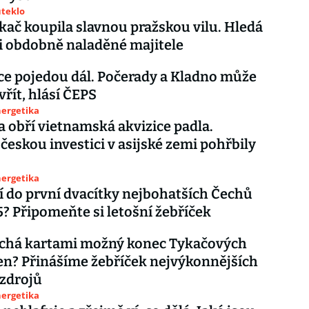
uteklo
kač koupila slavnou pražskou vilu. Hledá
ři obdobně naladěné majitele
ce pojedou dál. Počerady a Kladno může
vřít, hlásí ČEPS
nergetika
 obří vietnamská akvizice padla.
 českou investici v asijské zemi pohřbily
nergetika
í do první dvacítky nejbohatších Čechů
5? Připomeňte si letošní žebříček
íchá kartami možný konec Tykačových
en? Přinášíme žebříček nejvýkonnějších
zdrojů
nergetika