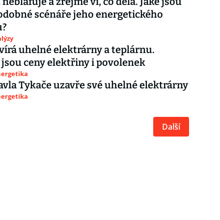
neblafuje a zřejmě ví, co dělá. Jaké jsou
odobné scénáře jeho energetického
u?
lýzy
vírá uhelné elektrárny a teplárnu.
jsou ceny elektřiny i povolenek
nergetika
avla Tykače uzavře své uhelné elektrárny
nergetika
Další