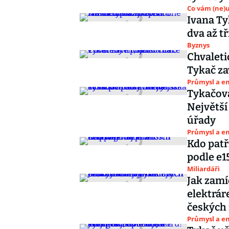
Co vám (ne)
Ivana Ty
dva až t
Byznys
Chvaleti
Tykač za
Průmysl a e
Tykačova
Největší
úřady
Průmysl a e
Kdo patř
podle e1
Miliardáři
Jak zam
elektrár
českých 
Průmysl a e