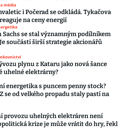
 a média
valetic i Počerad se odkládá. Tykačova
reaguje na ceny energií
nergetika
 Sachs se stal významným podílníkem
Je součástí širší strategie akcionářů
ankovnictví
ývozu plynu z Kataru jako nová šance
é uhelné elektrárny?
ní energetika s puncem penny stock?
Z se od velkého propadu staly pastí na
 provozu uhelných elektráren není
opolitická krize je může vrátit do hry, řekl