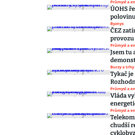
Průmysl a e
ÚOHS řeš
polovinu
Byznys
ČEZ zatí
provozu
Průmysl a e
Jsem tu 
demonstr
Burzy a trhy
Tykač je
Rozhodn
Průmysl a e
Vláda vy
energeti
Průmysl a e
Telekom
chudší r
cykloby