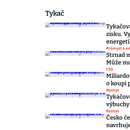
Tykač
Tykačova
zisku. Vy
energet
Průmysl a e
Strnad m
Může mu 
CSG
Miliardo
o koupi 
Byznys
Tykačova
výbuchy 
Byznys
Česko če
navrhuje