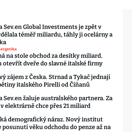
 Sev.en Global Investments je zpět v
dělala téměř miliardu, táhly ji ocelárny a
ika
nergetika
á na stole obchod za desítky miliard.
otevřít dveře do slavné italské firmy
vý zájem z Česka. Strnad a Tykač jednají
pětiny italského Pirelli od Číňanů
 Sev.en žaluje australského partnera. Za
v elektrárně chce přes 21 miliard
ká demografický náraz. Nový institut
 posunutí věku odchodu do penze až na