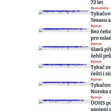
72 let
Ekonomika
Tykačova
Texasu a
Byznys
Bez čeho
pro mlad
Byznys
Slavii p
žehlí pr
Byznys
Tykač mů
čeští i 
Byznys
Tykačova
Norska z
Byznys
ÚOHS pov
spojení 