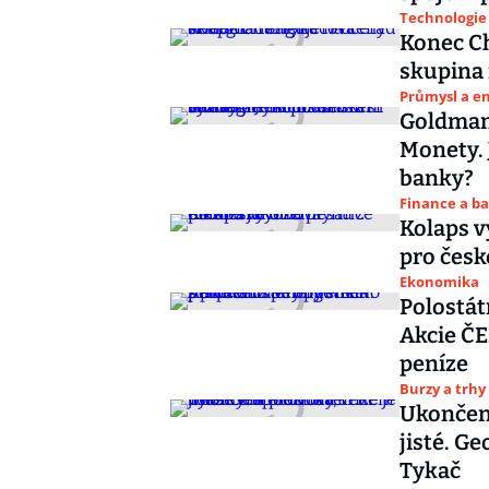
Technologie
Konec Ch
skupina 
Průmysl a e
Goldman
Monety. 
banky?
Finance a b
Kolaps v
pro česk
Ekonomika
Polostát
Akcie ČE
peníze
Burzy a trhy
Ukončení
jisté. Ge
Tykač