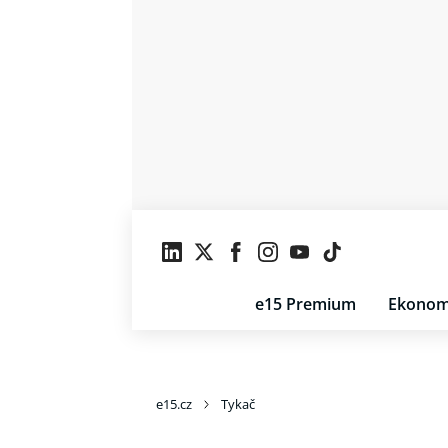
e15 Premium
Ekonom
e15.cz
Tykač