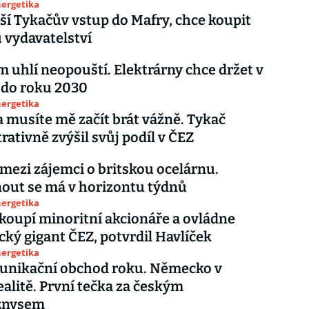
nergetika
í Tykačův vstup do Mafry, chce koupit
 vydavatelství
m uhlí neopouští. Elektrárny chce držet v
 do roku 2030
nergetika
a musíte mě začít brát vážně. Tykač
ativně zvýšil svůj podíl v ČEZ
 mezi zájemci o britskou ocelárnu.
out se má v horizontu týdnů
nergetika
koupí minoritní akcionáře a ovládne
cký gigant ČEZ, potvrdil Havlíček
nergetika
unikační obchod roku. Německo v
ealitě. První tečka za českým
znysem