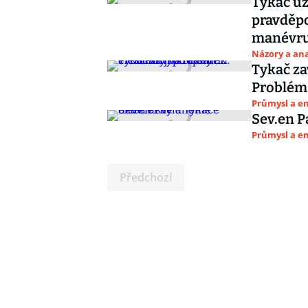
Tykač už 
pravděp
manévr
Názory a ana
Tykač za
Problém 
Průmysl a e
Sev.en P
Průmysl a e
Předchozí