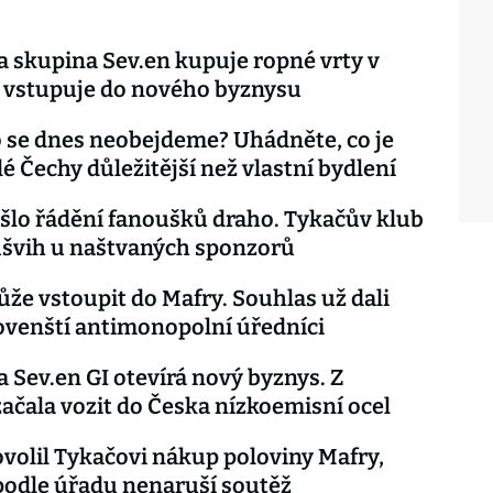
 skupina Sev.en kupuje ropné vrty v
 vstupuje do nového byznysu
 se dnes neobejdeme? Uhádněte, co je
é Čechy důležitější než vlastní bydlení
řišlo řádění fanoušků draho. Tykačův klub
ůšvih u naštvaných sponzorů
že vstoupit do Mafry. Souhlas už dali
slovenští antimonopolní úředníci
 Sev.en GI otevírá nový byznys. Z
ačala vozit do Česka nízkoemisní ocel
olil Tykačovi nákup poloviny Mafry,
podle úřadu nenaruší soutěž