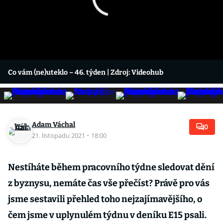
Co vám (ne)uteklo – 46. týden
| Zdroj: Videohub
Adam Váchal
0
21. listopadu 2021
·
18:00
Nestíháte během pracovního týdne sledovat dění
z byznysu, nemáte čas vše přečíst? Právě pro vás
jsme sestavili přehled toho nejzajímavějšího, o
čem jsme v uplynulém týdnu v deníku E15 psali.