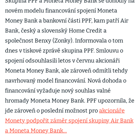
Skupina PPF a Moneta Money Bank se dohodly na
novém modelu financování spojení Moneta
Money Bank a bankovní části PPF, kam patří Air
Bank, český a slovenský Home Credit a
společnost Benxy (Zonky). Informovala o tom
dnes v tiskové zprávě skupina PPF. Smlouvu o
spojení odsouhlasili letos v červnu akcionáři
Moneta Money Bank, ale zároveň odmítli tehdy
navrhovaný model financování. Nová dohoda o
financování vyžaduje nový souhlas valné
hromady Moneta Money Bank. PPF upozornila, že
jde zároveň o poslední možnost pro
akcionáře
Monety podpořit záměr spojení skupiny Air Bank
a Moneta Money Bank...