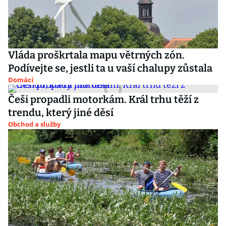
Vláda proškrtala mapu větrných zón.
Podívejte se, jestli ta u vaší chalupy zůstala
Domácí
Češi propadli motorkám. Král trhu těží z
trendu, který jiné děsí
Obchod a služby