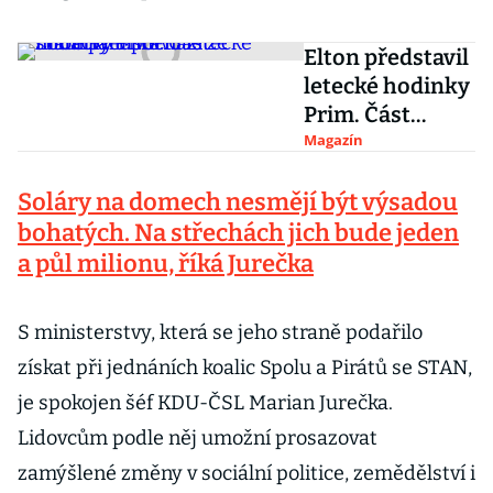
Elton představil
letecké hodinky
Prim. Část
materiálu
Magazín
pochází ze
Soláry na domech nesmějí být výsadou
stíhačky MiG-15
bohatých. Na střechách jich bude jeden
a půl milionu, říká Jurečka
S ministerstvy, která se jeho straně podařilo
získat při jednáních koalic Spolu a Pirátů se STAN,
je spokojen šéf KDU-ČSL Marian Jurečka.
Lidovcům podle něj umožní prosazovat
zamýšlené změny v sociální politice, zemědělství i