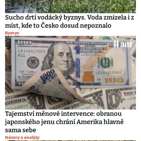
Sucho drtí vodácký byznys. Voda zmizela i z
míst, kde to Česko dosud nepoznalo
Byznys
Tajemství měnové intervence: obranou
japonského jenu chrání Amerika hlavně
sama sebe
Názory a analýzy