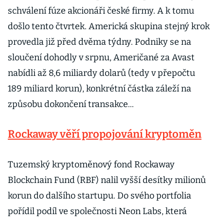
schválení fúze akcionáři české firmy. A k tomu
došlo tento čtvrtek. Americká skupina stejný krok
provedla již před dvěma týdny. Podniky se na
sloučení dohodly v srpnu, Američané za Avast
nabídli až 8,6 miliardy dolarů (tedy v přepočtu
189 miliard korun), konkrétní částka záleží na
způsobu dokončení transakce...
Rockaway věří propojování kryptoměn
Tuzemský kryptoměnový fond Rockaway
Blockchain Fund (RBF) nalil vyšší desítky milionů
korun do dalšího startupu. Do svého portfolia
pořídil podíl ve společnosti Neon Labs, která