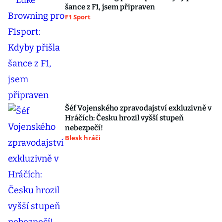
šance z F1, jsem připraven
F1 Sport
Šéf Vojenského zpravodajství exkluzivně v
Hráčích: Česku hrozil vyšší stupeň
nebezpečí!
Blesk hráči