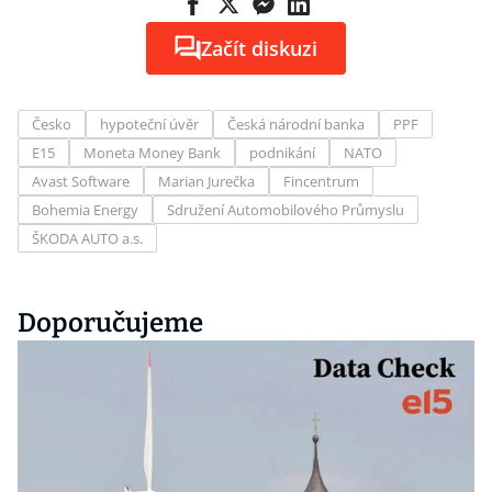
Začít diskuzi
Česko
hypoteční úvěr
Česká národní banka
PPF
E15
Moneta Money Bank
podnikání
NATO
Avast Software
Marian Jurečka
Fincentrum
Bohemia Energy
Sdružení Automobilového Průmyslu
ŠKODA AUTO a.s.
Doporučujeme