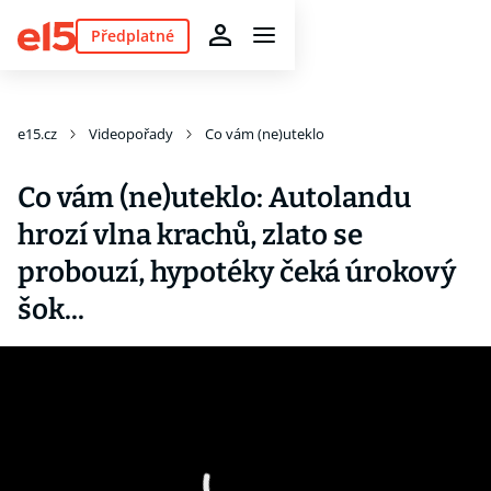
Předplatné
e15.cz
Videopořady
Co vám (ne)uteklo
Co vám (ne)uteklo: Autolandu
hrozí vlna krachů, zlato se
probouzí, hypotéky čeká úrokový
šok...