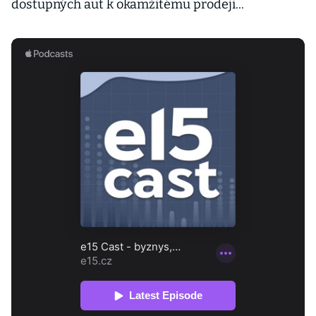
dostupných aut k okamžitému prodeji...