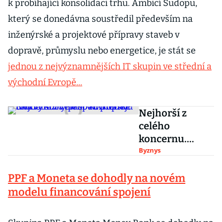
k probíhající konsolidaci trhu. Ambicí Sudopu,
který se donedávna soustředil především na
inženýrské a projektové přípravy staveb v
dopravě, průmyslu nebo energetice, je stát se
jednou z nejvýznamnějších IT skupin ve střední a
východní Evropě...
Nejhorší z
celého
koncernu.
Škoda Auto
Byznys
hlásí v
PPF a Moneta se dohodly na novém
Evropské unii
výrazný propad
modelu financování spojení
prodejů