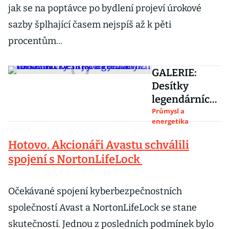
jak se na poptávce po bydlení projeví úrokové
sazby šplhající časem nejspíš až k pěti
procentům...
GALERIE:
Desítky
legendárních
vozů značky
Průmysl a
energetika
Tatra na
jednom
Hotovo. Akcionáři Avastu schválili
místě. K
spojení s NortonLifeLock
vidění jsou i
modely z 19.
Očekávané spojení kyberbezpečnostních
století
společností Avast a NortonLifeLock se stane
skutečností. Jednou z posledních podmínek bylo