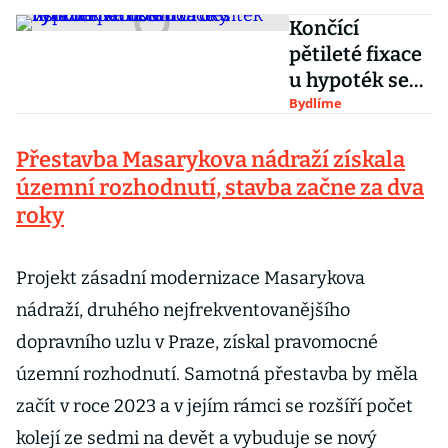
Končící
pětileté fixace
u hypoték se
dotknou
Bydlíme
desítek tisíc
Přestavba Masarykova nádraží získala
domácností.
Úroky výrazně
územní rozhodnutí, stavba začne za dva
vzrostou
roky
Projekt zásadní modernizace Masarykova
nádraží, druhého nejfrekventovanějšího
dopravního uzlu v Praze, získal pravomocné
územní rozhodnutí. Samotná přestavba by měla
začít v roce 2023 a v jejím rámci se rozšíří počet
kolejí ze sedmi na devět a vybuduje se nový