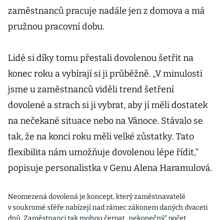
zaměstnanců pracuje nadále jen z domova a má
pružnou pracovní dobu.
Lidé si díky tomu přestali dovolenou šetřit na
konec roku a vybírají si ji průběžně. „V minulosti
jsme u zaměstnanců viděli trend šetření
dovolené a strach si ji vybrat, aby jí měli dostatek
na nečekané situace nebo na Vánoce. Stávalo se
tak, že na konci roku měli velké zůstatky. Tato
flexibilita nám umožňuje dovolenou lépe řídit,“
popisuje personalistka v Genu Alena Haramulová.
Neomezená dovolená je koncept, který zaměstnavatelé
v soukromé sféře nabízejí nad rámec zákonem daných dvaceti
dnů. Zaměstnanci tak mohou čerpat „nekonečný“ počet