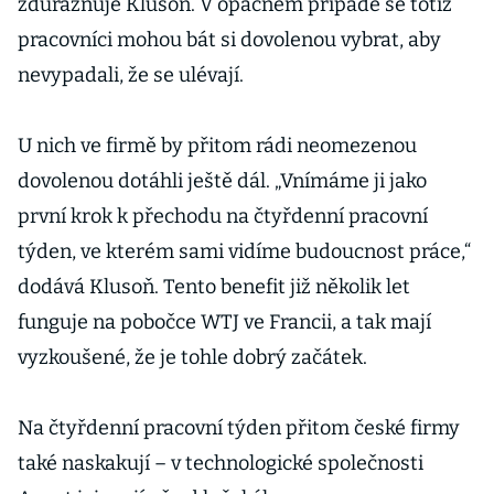
zdůrazňuje Klusoň. V opačném případě se totiž
pracovníci mohou bát si dovolenou vybrat, aby
nevypadali, že se ulévají.
U nich ve firmě by přitom rádi neomezenou
dovolenou dotáhli ještě dál. „Vnímáme ji jako
první krok k přechodu na čtyřdenní pracovní
týden, ve kterém sami vidíme budoucnost práce,“
dodává Klusoň. Tento benefit již několik let
funguje na pobočce WTJ ve Francii, a tak mají
vyzkoušené, že je tohle dobrý začátek.
Na čtyřdenní pracovní týden přitom české firmy
také naskakují – v technologické společnosti