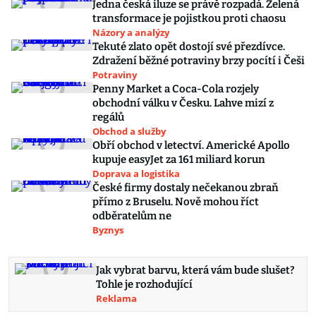
Jedna česká iluze se právě rozpadá. Zelená
transformace je pojistkou proti chaosu
Názory a analýzy
Tekuté zlato opět dostojí své přezdívce.
Zdražení běžné potraviny brzy pocítí i Češi
Potraviny
Penny Market a Coca-Cola rozjely
obchodní válku v Česku. Lahve mizí z
regálů
Obchod a služby
Obří obchod v letectví. Americké Apollo
kupuje easyJet za 161 miliard korun
Doprava a logistika
České firmy dostaly nečekanou zbraň
přímo z Bruselu. Nově mohou říct
odběratelům ne
Byznys
Jak vybrat barvu, která vám bude slušet?
Tohle je rozhodující
Reklama