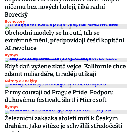
ničemu bez nových kolejí, říká radní
Borecký
Rozhovory
Obchodní modely se hroutí, trh se
extrémně mění, předpovídají čeští kapitáni
AI revoluce
Byznys
Když daň vyžene zlatá vejce. Kalifornie chce
zdanit miliardáře, ti raději utíkají
Názory a analýzy
Firmy couvají od Prague Pride. Podporu
duhovému festivalu škrtl i Microsoft
Byznys
Železniční zakázka století míří k Českým
drahám. Jako vítěze je schválili středočeští