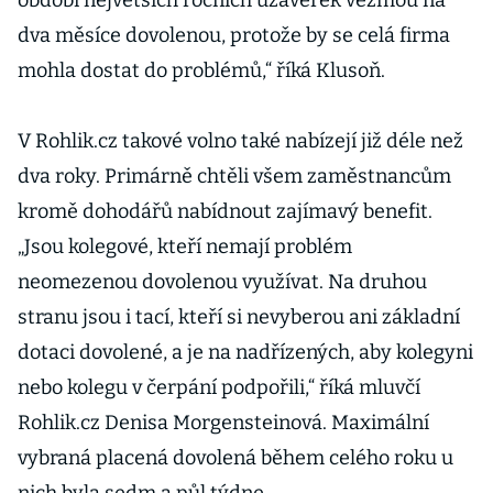
období největších ročních uzávěrek vezmou na
dva měsíce dovolenou, protože by se celá firma
mohla dostat do problémů,“ říká Klusoň.
V Rohlik.cz takové volno také nabízejí již déle než
dva roky. Primárně chtěli všem zaměstnancům
kromě dohodářů nabídnout zajímavý benefit.
„Jsou kolegové, kteří nemají problém
neomezenou dovolenou využívat. Na druhou
stranu jsou i tací, kteří si nevyberou ani základní
dotaci dovolené, a je na nadřízených, aby kolegyni
nebo kolegu v čerpání podpořili,“ říká mluvčí
Rohlik.cz Denisa Morgensteinová. Maximální
vybraná placená dovolená během celého roku u