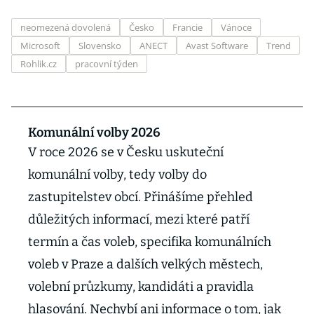
neomezená dovolená
Česko
Francie
Vánoce
Microsoft
Slovensko
ANECT
Avast Software
Trend
Rohlik.cz
pracovní týden
Komunální volby 2026
V roce 2026 se v Česku uskuteční
komunální volby, tedy volby do
zastupitelstev obcí. Přinášíme přehled
důležitých informací, mezi které patří
termín a čas voleb, specifika komunálních
voleb v Praze a dalších velkých městech,
volební průzkumy, kandidáti a pravidla
hlasování. Nechybí ani informace o tom, jak