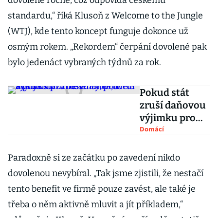
dovolené ročně, což odpovídá českému
standardu,“ říká Klusoň z Welcome to the Jungle
(WTJ), kde tento koncept funguje dokonce už
osmým rokem. „Rekordem“ čerpání dovolené pak
bylo jedenáct vybraných týdnů za rok.
Pokud stát
zruší daňovou
výjimku pro
benefity,
Domácí
prodělá a
poškodí
Paradoxně si ze začátku po zavedení nikdo
zaměstnance,
dovolenou nevybíral. „Tak jsme zjistili, že nestačí
tvrdí firmy
tento benefit ve firmě pouze zavést, ale také je
třeba o něm aktivně mluvit a jít příkladem,“