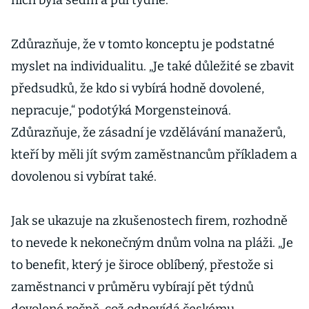
nich byla sedm a půl týdne.
Zdůrazňuje, že v tomto konceptu je podstatné
myslet na individualitu. „Je také důležité se zbavit
předsudků, že kdo si vybírá hodně dovolené,
nepracuje,“ podotýká Morgensteinová.
Zdůrazňuje, že zásadní je vzdělávání manažerů,
kteří by měli jít svým zaměstnancům příkladem a
dovolenou si vybírat také.
Jak se ukazuje na zkušenostech firem, rozhodně
to nevede k nekonečným dnům volna na pláži. „Je
to benefit, který je široce oblíbený, přestože si
zaměstnanci v průměru vybírají pět týdnů