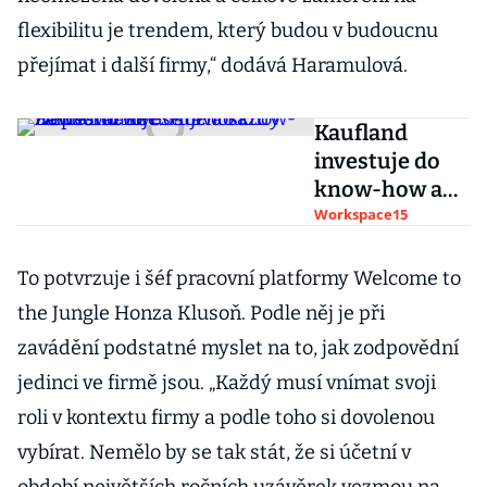
flexibilitu je trendem, který budou v budoucnu
přejímat i další firmy,“ dodává Haramulová.
Kaufland
investuje do
know-how a
rozvoje.
Workspace15
Možnost
zlepšovat se
To potvrzuje i šéf pracovní platformy Welcome to
dostává každý
the Jungle Honza Klusoň. Podle něj je při
zaměstnanec
zavádění podstatné myslet na to, jak zodpovědní
jedinci ve firmě jsou. „Každý musí vnímat svoji
roli v kontextu firmy a podle toho si dovolenou
vybírat. Nemělo by se tak stát, že si účetní v