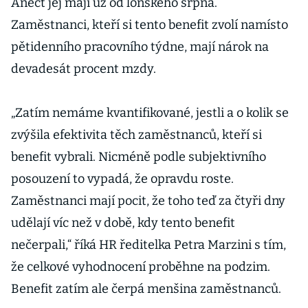
Anect jej mají už od loňského srpna.
Zaměstnanci, kteří si tento benefit zvolí namísto
pětidenního pracovního týdne, mají nárok na
devadesát procent mzdy.
„Zatím nemáme kvantifikované, jestli a o kolik se
zvýšila efektivita těch zaměstnanců, kteří si
benefit vybrali. Nicméně podle subjektivního
posouzení to vypadá, že opravdu roste.
Zaměstnanci mají pocit, že toho teď za čtyři dny
udělají víc než v době, kdy tento benefit
nečerpali,“ říká HR ředitelka Petra Marzini s tím,
že celkové vyhodnocení proběhne na podzim.
Benefit zatím ale čerpá menšina zaměstnanců.