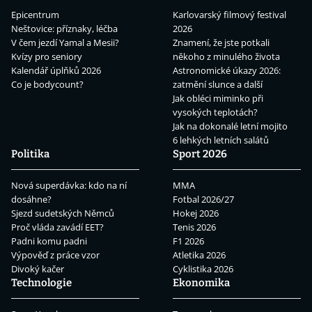
Epicentrum
Karlovarský filmový festival
Neštovice: příznaky, léčba
2026
V čem jezdí Yamal a Mesii?
Znamení, že jste potkali
Kvízy pro seniory
někoho z minulého života
Kalendář úplňků 2026
Astronomické úkazy 2026:
Co je bodycount?
zatmění slunce a další
Jak obléci miminko při
vysokých teplotách?
Jak na dokonalé letní mojito
6 lehkých letních salátů
Politika
Sport 2026
Nová superdávka: kdo na ní
MMA
dosáhne?
Fotbal 2026/27
Sjezd sudetských Němců
Hokej 2026
Proč vláda zavádí EET?
Tenis 2026
Padni komu padni
F1 2026
Výpověď z práce vzor
Atletika 2026
Divoký kačer
Cyklistika 2026
Technologie
Ekonomika