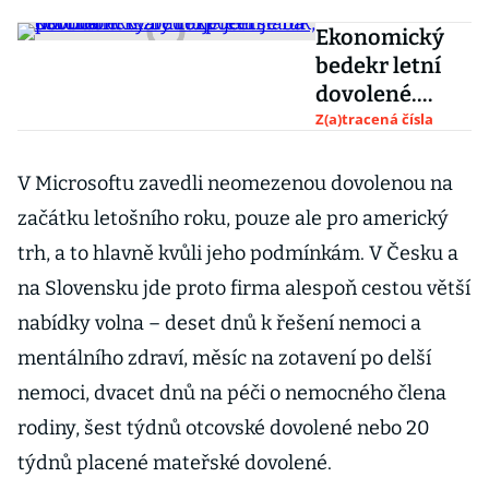
Ekonomický
bedekr letní
dovolené.
Malý rozpočet
Z(a)tracená čísla
je fuk,
portmonku
V Microsoftu zavedli neomezenou dovolenou na
zruinuje jen
začátku letošního roku, pouze ale pro americký
slabá koruna
trh, a to hlavně kvůli jeho podmínkám. V Česku a
na Slovensku jde proto firma alespoň cestou větší
nabídky volna – deset dnů k řešení nemoci a
mentálního zdraví, měsíc na zotavení po delší
nemoci, dvacet dnů na péči o nemocného člena
rodiny, šest týdnů otcovské dovolené nebo 20
týdnů placené mateřské dovolené.