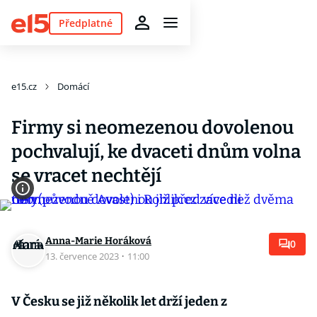
Předplatné
e15.cz
Domácí
Firmy si neomezenou dovolenou
pochvalují, ke dvaceti dnům volna
se vracet nechtějí
Anna-Marie Horáková
0
13. července 2023
·
11:00
V Česku se již několik let drží jeden z