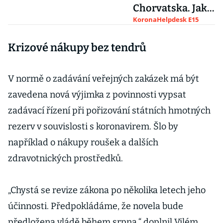
Chorvatska. Jak
se nejpohodlněji
KoronaHelpdesk E15
dostat k Jadranu
Krizové nákupy bez tendrů
V normě o zadávání veřejných zakázek má být
zavedena nová výjimka z povinnosti vypsat
zadávací řízení při pořizování státních hmotných
rezerv v souvislosti s koronavirem. Šlo by
například o nákupy roušek a dalších
zdravotnických prostředků.
„Chystá se revize zákona po několika letech jeho
účinnosti. Předpokládáme, že novela bude
předložena vládě během srpna,“ doplnil Vilém