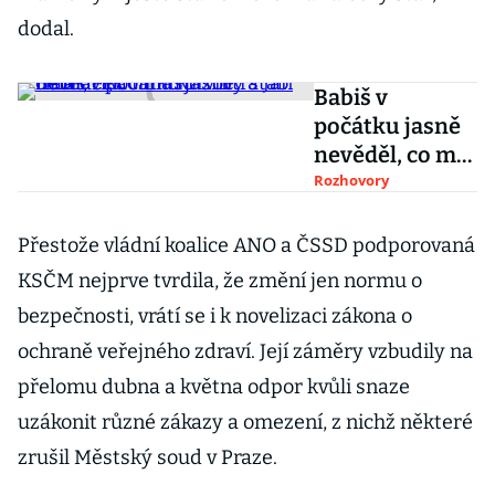
dodal.
Babiš v
počátku jasně
nevěděl, co má
krizový štáb
Rozhovory
dělat, říká
ministr vnitra
Přestože vládní koalice ANO a ČSSD podporovaná
Jan Hamáček
KSČM nejprve tvrdila, že změní jen normu o
bezpečnosti, vrátí se i k novelizaci zákona o
ochraně veřejného zdraví. Její záměry vzbudily na
přelomu dubna a května odpor kvůli snaze
uzákonit různé zákazy a omezení, z nichž některé
zrušil Městský soud v Praze.