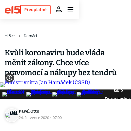
Předplatné
e15.cz
Domácí
Kvůli koronaviru bude vláda
měnit zákony. Chce více
pravomocí a nákupy bez tendrů
5
Fotogalerie
Pavel Otto
24. července 2020
·
07:00