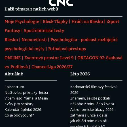
Další témata z našich webů
Moje Psychologie
Blesk Tlapky
Hráči na Blesku
iSport
Fantasy
Spotřebitelské testy
Blesku
Nemovitosti
Psychologika - podcast rozbíjející
psychologické mýty
Fotbalové přestupy
ONLINE
Eventový prostor Level 9
OKTAGON 92: Szabová
vs. Pudilová
Chance Liga 2026/27
Aktuálně
Léto 2026
Epicentrum
Karlovarský filmový festival
Neštovice: příznaky, léčba
2026
V čem jezdí Yamal a Mesii?
Znamení, že jste potkali
Kvízy pro seniory
někoho z minulého života
Kalendář úplňků 2026
Astronomické úkazy 2026:
Co je bodycount?
zatmění slunce a další
Jak obléci miminko při
vysokých teplotách?