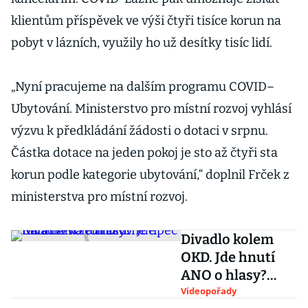
klientům příspěvek ve výši čtyři tisíce korun na
pobyt v lázních, využily ho už desítky tisíc lidí.
„Nyní pracujeme na dalším programu COVID–
Ubytování. Ministerstvo pro místní rozvoj vyhlásí
výzvu k předkládání žádosti o dotaci v srpnu.
Částka dotace na jeden pokoj je sto až čtyři sta
korun podle kategorie ubytování,“ doplnil Frček z
ministerstva pro místní rozvoj.
Divadlo kolem
OKD. Jde hnutí
ANO o hlasy?
Karanténa tomu
Videopořady