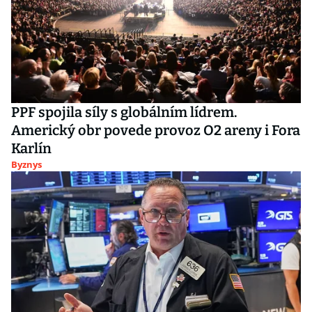
PPF spojila síly s globálním lídrem.
Americký obr povede provoz O2 areny i Fora
Karlín
Byznys