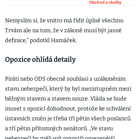
před
Obchod a služby
koronavirem.
Nevzpamatova
Nemyslím si, že vnitro má řídit úplně všechno.
la se však
Trvám ale na tom, že v zákoně musí být jasné
Praha
definice,“ podotkl Hamáček.
Opozice ohlídá detaily
Piráti nebo ODS obecně souhlasí s uzákoněním
stavu nebezpečí, který by byl mezistupněm mezi
běžným stavem a stavem nouze. Vláda se bude
muset s opozicí dohodnout, protože ke schválení
ústavních změn je třeba tří pětin všech poslanců
a tří pětin přítomných senátorů. „Ve stavu
nebezpečí by měli mít ministři omezenější