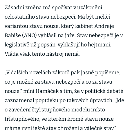
Zásadní změna má spočívat v uzákonění
celostátního stavu nebezpečí. Má být měkčí
variantou stavu nouze, který kabinet Andreje
Babiše (ANO) vyhlásil na jaře. Stav nebezpečí je v
legislativě už popsán, vyhlašují ho hejtmani.
Vláda však tento nástroj nemá.
„V dalších novelách zákonů pak jasně popíšeme,
co je možné za stavu nebezpečí a co za stavu
nouze,“ míní Hamáček s tím, že v politické debatě
zaznamenal poptávku po takových úpravách. „Jde
o zavedení čtyřstupňového modelu místo
třístupňového, ve kterém kromě stavu nouze
máme nyní ještě stav ohrožení a válečný stav,“