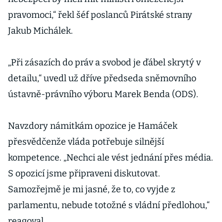
pravomoci,“ řekl šéf poslanců Pirátské strany
Jakub Michálek.
„Při zásazích do práv a svobod je ďábel skrytý v
detailu,“ uvedl už dříve předseda sněmovního
ústavně-právního výboru Marek Benda (ODS).
Navzdory námitkám opozice je Hamáček
přesvědčenže vláda potřebuje silnější
kompetence. „Nechci ale vést jednání přes média.
S opozicí jsme připraveni diskutovat.
Samozřejmě je mi jasné, že to, co vyjde z
parlamentu, nebude totožné s vládní předlohou,“
reagoval.