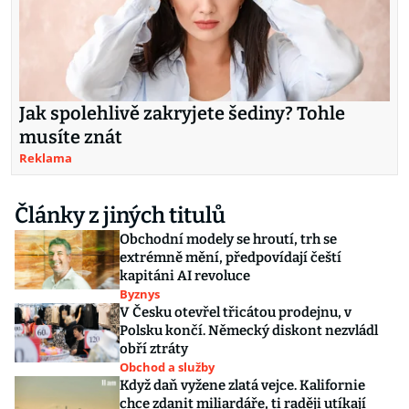
Jak spolehlivě zakryjete šediny? Tohle
musíte znát
Reklama
Články z jiných titulů
Obchodní modely se hroutí, trh se
extrémně mění, předpovídají čeští
kapitáni AI revoluce
Byznys
V Česku otevřel třicátou prodejnu, v
Polsku končí. Německý diskont nezvládl
obří ztráty
Obchod a služby
Když daň vyžene zlatá vejce. Kalifornie
chce zdanit miliardáře, ti raději utíkají