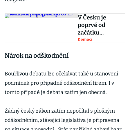
V Česku je
poprvé od
začátku
pandemie přes
Domácí
5000
Nárok na odškodnění
nemocných s
COVID-19
Bouřlivou debatu lze očekávat také u stanovení
podmínek pro případné odškodnění firem. I v
tomto případě je debata zatím jen obecná.
Žádný český zákon zatím nepočítal s plošným
odškodněním, stávající legislativa je připravena
na situace z povodní. „Stát například zabaví bagr