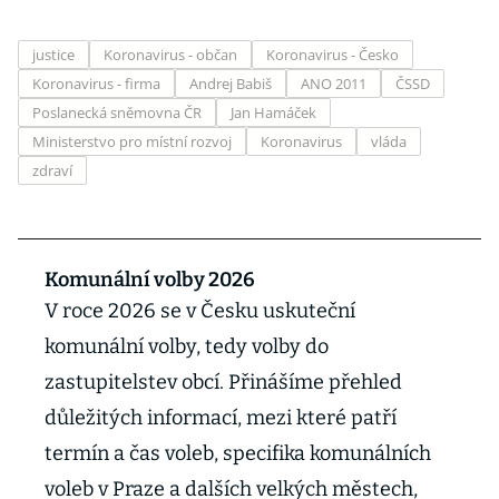
justice
Koronavirus - občan
Koronavirus - Česko
Koronavirus - firma
Andrej Babiš
ANO 2011
ČSSD
Poslanecká sněmovna ČR
Jan Hamáček
Ministerstvo pro místní rozvoj
Koronavirus
vláda
zdraví
Komunální volby 2026
V roce 2026 se v Česku uskuteční
komunální volby, tedy volby do
zastupitelstev obcí. Přinášíme přehled
důležitých informací, mezi které patří
termín a čas voleb, specifika komunálních
voleb v Praze a dalších velkých městech,