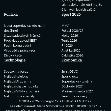
Jak na dokonalé letní mojito
6 lehkých letních salátů
Politika
Sport 2026
Nová superdávka: kdo na ní
MMA
dosáhne?
Fotbal 2026/27
Sjezd sudetských Němců
Hokej 2026
Proč vláda zavádí EET?
Tenis 2026
Padni komu padni
F1 2026
Výpověď z práce vzor
Atletika 2026
Divoký kačer
Cyklistika 2026
Technologie
Ekonomika
SpaceX na burze
Smrt OSVČ
Nejlepší telefony
Spořicí účty
Nejlepší AI zdarma
Superdávka – změny
Nejlepší chytré hodinky
Důchody 2027
Nejlepší VPN – srovnání
Minimální mzda 2027
Netflix filmy a seriály
Senior Pas – slevy
© 2001 - 2026 Copyright
CZECH NEWS CENTER a.s.
se sídlem náměstí Marie Schmolkové 3493/1, 100 00 Praha 10 -
Strašnice, IČO: 02346826, zapsána v OR, sp.zn. B 19490 a dodavatelé