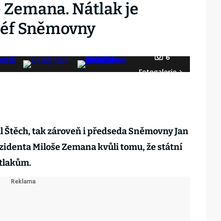
e Zemana. Nátlak je
 šéf Sněmovny
6
Fotogalerie
l Štěch, tak zároveň i předseda Sněmovny Jan
zidenta Miloše Zemana kvůli tomu, že státní
tlakům.