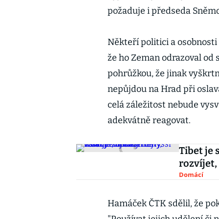
požaduje i předseda Sněm
Někteří politici a osobnost
že ho Zeman odrazoval od 
pohrůžkou, že jinak vyškr
nepůjdou na Hrad při oslavá
celá záležitost nebude vys
adekvátně reagovat.
Tibet je
rozvíjet,
Domácí
Hamáček ČTK sdělil, že pokl