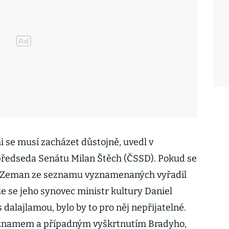
 se musí zacházet důstojně, uvedl v
ředseda Senátu Milan Štěch (ČSSD). Pokud se
oš Zeman ze seznamu vyznamenaných vyřadil
že se jeho synovec ministr kultury Daniel
dalajlamou, bylo by to pro něj nepřijatelné.
 seznamem a případným vyškrtnutím Bradyho,