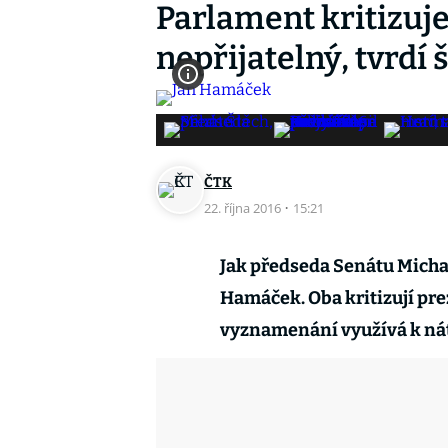
Parlament kritizuj
nepřijatelný, tvrdí
ČTK
22. října 2016
·
15:21
Jak předseda Senátu Micha
Hamáček. Oba kritizují pre
vyznamenání využívá k ná