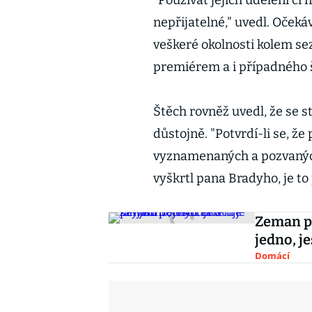
"Používat jejich udělení či 
nepřijatelné," uvedl. Očeká
veškeré okolnosti kolem 
premiérem a i případného š
Štěch rovněž uvedl, že se
důstojně. "Potvrdí-li se, ž
vyznamenaných a pozvaných
vyškrtl pana Bradyho, je to
Zeman po
jedno, je
Domácí