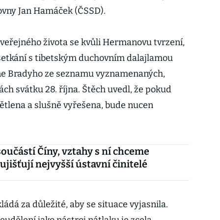
ovny Jan Hamáček (ČSSD).
i veřejného života se kvůli Hermanovu tvrzení,
setkání s tibetským duchovním dalajlamou
tne Bradyho ze seznamu vyznamenaných,
ch svátku 28. října. Štěch uvedl, že pokud
větlena a slušně vyřešena, bude nucen
 součástí Číny, vztahy s ní chceme
 ujišťují nejvyšší ústavní činitelé
ádá za důležité, aby se situace vyjasnila.