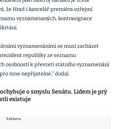
neudělení jako nástroj nátlaku je zcela
vá, že Hrad i kancelář premiéra ozřejmí
seznamu vyznamenaných, kontrasignace
krtání.
 státními vyznamenáními se musí zacházet
e prezident republiky ze seznamu
 osobností k převzetí státního vyznamenání
 pro mne nepřijatelné," dodal.
chybuje o smyslu Senátu. Lidem je prý
stli existuje