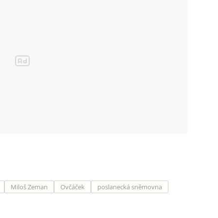
Miloš Zeman
Ovčáček
poslanecká sněmovna