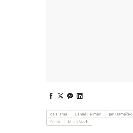
dalajlama
Daniel Herman
Jan Hamáček
Senát
Milan Štech