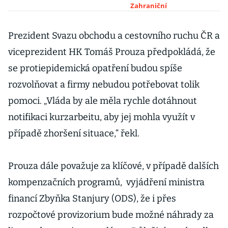
změnit trh práce
Zahraniční
navždy
Prezident Svazu obchodu a cestovního ruchu ČR a
viceprezident HK Tomáš Prouza předpokládá, že
se protiepidemická opatření budou spíše
rozvolňovat a firmy nebudou potřebovat tolik
pomoci. „Vláda by ale měla rychle dotáhnout
notifikaci kurzarbeitu, aby jej mohla využít v
případě zhoršení situace,“ řekl.
Prouza dále považuje za klíčové, v případě dalších
kompenzačních programů, vyjádření ministra
financí Zbyňka Stanjury (ODS), že i přes
rozpočtové provizorium bude možné náhrady za