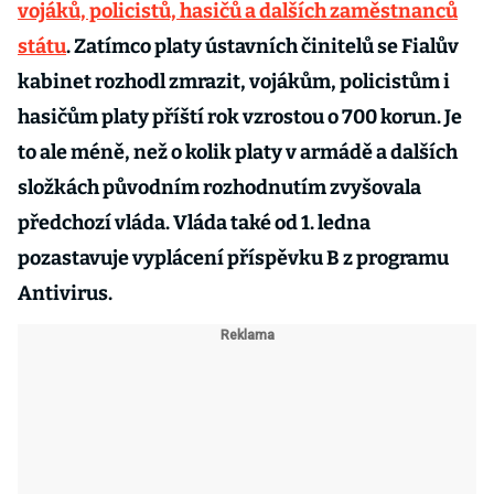
vojáků, policistů, hasičů a dalších zaměstnanců
státu
. Zatímco platy ústavních činitelů se Fialův
kabinet rozhodl zmrazit, vojákům, policistům i
hasičům platy příští rok vzrostou o 700 korun. Je
to ale méně, než o kolik platy v armádě a dalších
složkách původním rozhodnutím zvyšovala
předchozí vláda. Vláda také od 1. ledna
pozastavuje vyplácení příspěvku B z programu
Antivirus.