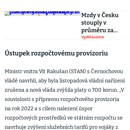
Mzdy v Česku
stouply v
průměru za
poslední dva
Vyděláváme
roky o 11,8
Ústupek rozpočtovému provizoriu
procenta
Ministr vnitra Vít Rakušan (STAN) s Černochovou
vládě navrhli, aby byla listopadová vládní nařízení
zrušena a nová vláda zvýšila platy o 700 korun. „V
souvislosti s přípravou rozpočtového provizoria
na rok 2022 a s cílem nalezení úspor
rozpočtových prostředků ve státním rozpočtu se
navrhuje zvýšení služebních tarifů pro vojáky z