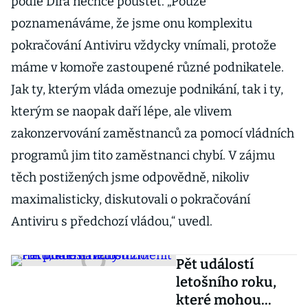
podle Dira nechce pouštět. „Pouze
poznamenáváme, že jsme onu komplexitu
pokračování Antiviru vždycky vnímali, protože
máme v komoře zastoupené různé podnikatele.
Jak ty, kterým vláda omezuje podnikání, tak i ty,
kterým se naopak daří lépe, ale vlivem
zakonzervování zaměstnanců za pomocí vládních
programů jim tito zaměstnanci chybí. V zájmu
těch postižených jsme odpovědně, nikoliv
maximalisticky, diskutovali o pokračování
Antiviru s předchozí vládou,“ uvedl.
Pět událostí
letošního roku,
které mohou