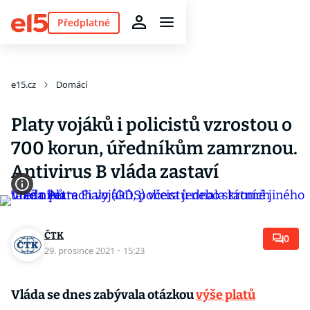
Předplatné
e15.cz
Domácí
Platy vojáků i policistů vzrostou o
700 korun, úředníkům zamrznou.
Antivirus B vláda zastaví
ČTK
0
29. prosince 2021
·
15:23
Vláda se dnes zabývala otázkou
výše platů