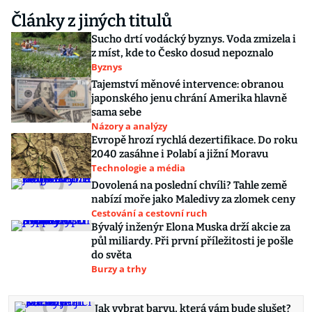
Články z jiných titulů
Sucho drtí vodácký byznys. Voda zmizela i
z míst, kde to Česko dosud nepoznalo
Byznys
Tajemství měnové intervence: obranou
japonského jenu chrání Amerika hlavně
sama sebe
Názory a analýzy
Evropě hrozí rychlá dezertifikace. Do roku
2040 zasáhne i Polabí a jižní Moravu
Technologie a média
Dovolená na poslední chvíli? Tahle země
nabízí moře jako Maledivy za zlomek ceny
Cestování a cestovní ruch
Bývalý inženýr Elona Muska drží akcie za
půl miliardy. Při první příležitosti je pošle
do světa
Burzy a trhy
Jak vybrat barvu, která vám bude slušet?