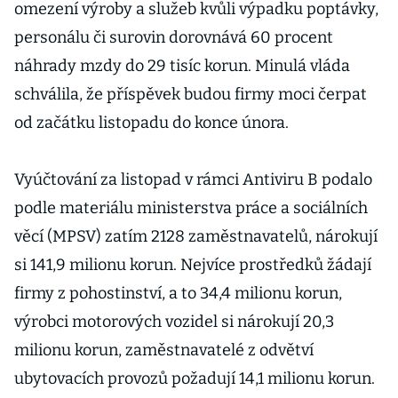
se sevřou
omezení výroby a služeb kvůli výpadku poptávky,
personálu či surovin dorovnává 60 procent
náhrady mzdy do 29 tisíc korun. Minulá vláda
schválila, že příspěvek budou firmy moci čerpat
od začátku listopadu do konce února.
Vyúčtování za listopad v rámci Antiviru B podalo
podle materiálu ministerstva práce a sociálních
věcí (MPSV) zatím 2128 zaměstnavatelů, nárokují
si 141,9 milionu korun. Nejvíce prostředků žádají
firmy z pohostinství, a to 34,4 milionu korun,
výrobci motorových vozidel si nárokují 20,3
milionu korun, zaměstnavatelé z odvětví
ubytovacích provozů požadují 14,1 milionu korun.