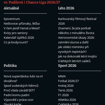
vs. Pudilová
Chance Liga 2026/27
Aktuálně
Léto 2026
Epicentrum
Karlovarský filmový festival
Neštovice: příznaky, léčba
2026
V čem jezdí Yamal a Mesii?
Znamení, že jste potkali
Kvízy pro seniory
někoho z minulého života
Kalendář úplňků 2026
Astronomické úkazy 2026:
Co je bodycount?
zatmění slunce a další
Jak obléci miminko při
vysokých teplotách?
Jak na dokonalé letní mojito
6 lehkých letních salátů
Politika
Sport 2026
Nová superdávka: kdo na ní
MMA
dosáhne?
Fotbal 2026/27
Sjezd sudetských Němců
Hokej 2026
Proč vláda zavádí EET?
Tenis 2026
Padni komu padni
F1 2026
Výpověď z práce vzor
Atletika 2026
Divoký kačer
Cyklistika 2026