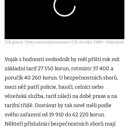
Trh práce: Vývoj nezaměstnanosti v ČR od roku 1989 • Videohub
Voják s hodností svobodník by měl příští rok mít
základní tarif 27 550 korun, rotmistr 37 400 a
poručík 40 260 korun. U bezpečnostních sborů,
mezi něž patří policie, hasiči, celníci nebo
vězeňská služba, tarif záleží na době praxe a na
tarifní třídě. Dostávat by tak nově měli podle
svého zařazení od 19 910 do 62 220 korun.
Někteří příslušníci bezpečnostních sborů mají