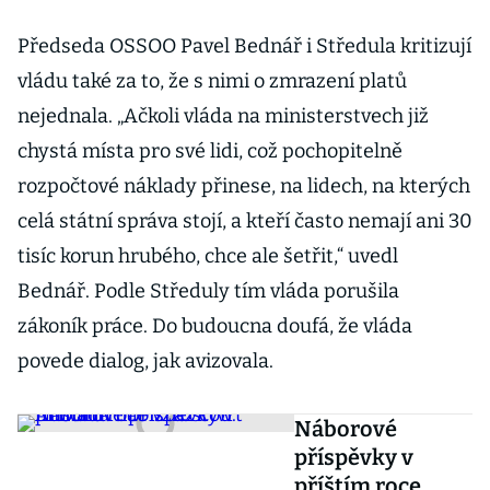
Předseda OSSOO Pavel Bednář i Středula kritizují
vládu také za to, že s nimi o zmrazení platů
nejednala. „Ačkoli vláda na ministerstvech již
chystá místa pro své lidi, což pochopitelně
rozpočtové náklady přinese, na lidech, na kterých
celá státní správa stojí, a kteří často nemají ani 30
tisíc korun hrubého, chce ale šetřit,“ uvedl
Bednář. Podle Středuly tím vláda porušila
zákoník práce. Do budoucna doufá, že vláda
povede dialog, jak avizovala.
Náborové
příspěvky v
příštím roce