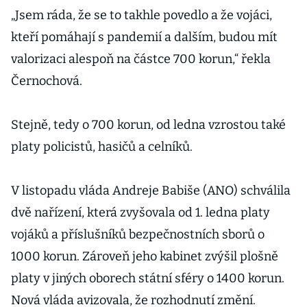
„Jsem ráda, že se to takhle povedlo a že vojáci,
kteří pomáhají s pandemií a dalším, budou mít
valorizaci alespoň na částce 700 korun,“ řekla
Černochová.
Stejně, tedy o 700 korun, od ledna vzrostou také
platy policistů, hasičů a celníků.
V listopadu vláda Andreje Babiše (ANO) schválila
dvě nařízení, která zvyšovala od 1. ledna platy
vojáků a příslušníků bezpečnostních sborů o
1000 korun. Zároveň jeho kabinet zvýšil plošně
platy v jiných oborech státní sféry o 1400 korun.
Nová vláda avizovala, že rozhodnutí změní.