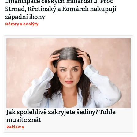
Emancipace českých miliardářů. Proč
Strnad, Křetínský a Komárek nakupují
západní ikony
Názory a analýzy
Jak spolehlivě zakryjete šediny? Tohle
musíte znát
Reklama