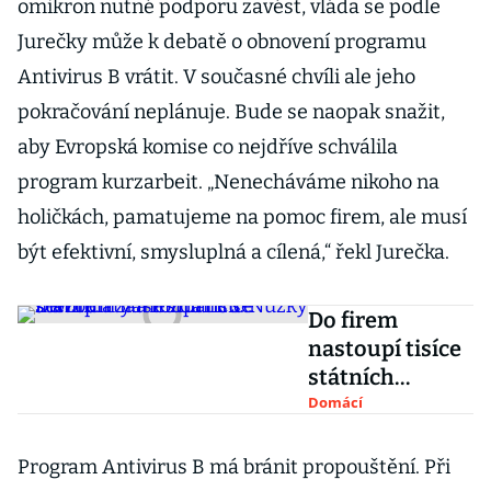
omikron nutné podporu zavést, vláda se podle
Jurečky může k debatě o obnovení programu
Antivirus B vrátit. V současné chvíli ale jeho
pokračování neplánuje. Bude se naopak snažit,
aby Evropská komise co nejdříve schválila
program kurzarbeit. „Nenecháváme nikoho na
holičkách, pamatujeme na pomoc firem, ale musí
být efektivní, smysluplná a cílená,“ řekl Jurečka.
Do firem
nastoupí tisíce
státních
zaměstnanců.
Domácí
Nůžky mezi
platy a mzdami
Program Antivirus B má bránit propouštění. Při