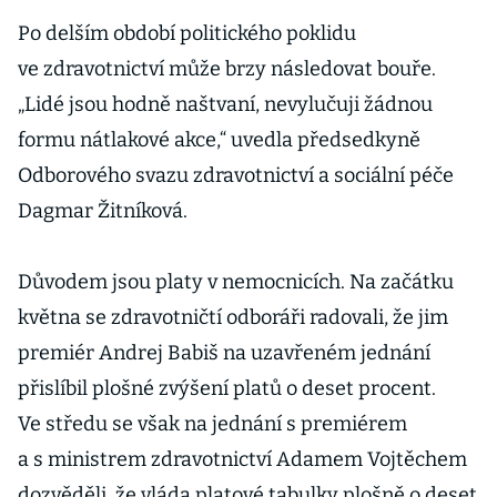
Po delším období politického poklidu
ve zdravotnictví může brzy následovat bouře.
„Lidé jsou hodně naštvaní, nevylučuji žádnou
formu nátlakové akce,“ uvedla předsedkyně
Odborového svazu zdravotnictví a sociální péče
Dagmar Žitníková.
Důvodem jsou platy v nemocnicích. Na začátku
května se zdravotničtí odboráři radovali, že jim
premiér Andrej Babiš na uzavřeném jednání
přislíbil plošné zvýšení platů o deset procent.
Ve středu se však na jednání s premiérem
a s ministrem zdravotnictví Adamem Vojtěchem
dozvěděli, že vláda platové tabulky plošně o deset