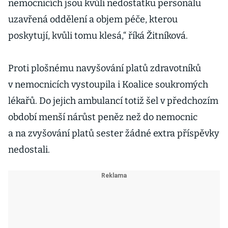
nemocnicích jsou kvůli nedostatku personálu
uzavřená oddělení a objem péče, kterou
poskytují, kvůli tomu klesá,“ říká Žitníková.
Proti plošnému navyšování platů zdravotníků
v nemocnicích vystoupila i Koalice soukromých
lékařů. Do jejich ambulancí totiž šel v předchozím
období menší nárůst peněz než do nemocnic
a na zvyšování platů sester žádné extra příspěvky
nedostali.