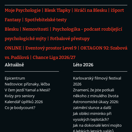
Moje Psychologie
Blesk Tlapky
Hráči na Blesku
iSport
Fantasy
Spotřebitelské testy
Blesku
Nemovitosti
Psychologika - podcast rozbíjející
psychologické mýty
Fotbalové přestupy
ONLINE
Eventový prostor Level 9
OKTAGON 92: Szabová
vs. Pudilová
Chance Liga 2026/27
Aktuálně
Léto 2026
Epicentrum
Karlovarský filmový festival
Neštovice: příznaky, léčba
2026
V čem jezdí Yamal a Mesii?
Znamení, že jste potkali
Kvízy pro seniory
někoho z minulého života
Kalendář úplňků 2026
Astronomické úkazy 2026:
Co je bodycount?
zatmění slunce a další
Jak obléci miminko při
vysokých teplotách?
Jak na dokonalé letní mojito
6 lehkých letních salátů