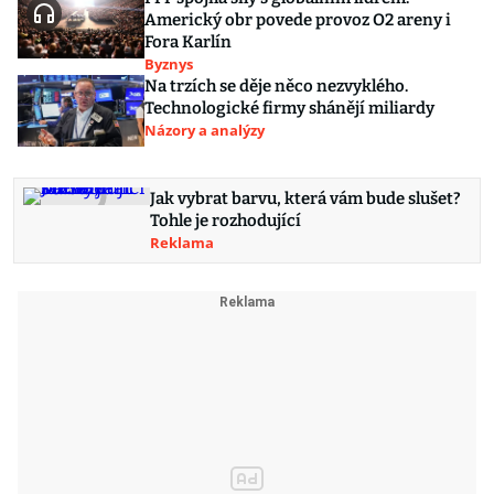
Americký obr povede provoz O2 areny i
Fora Karlín
Byznys
Na trzích se děje něco nezvyklého.
Technologické firmy shánějí miliardy
Názory a analýzy
Jak vybrat barvu, která vám bude slušet?
Tohle je rozhodující
Reklama