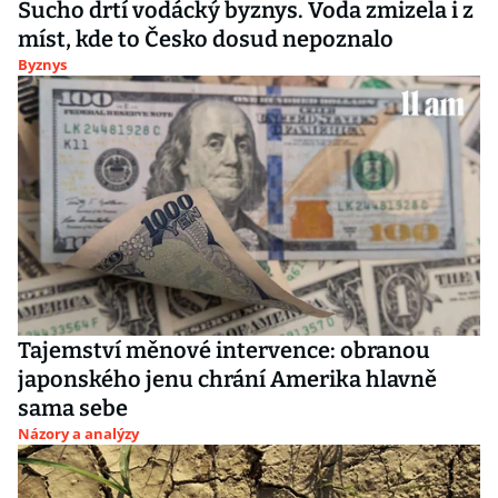
Sucho drtí vodácký byznys. Voda zmizela i z
míst, kde to Česko dosud nepoznalo
Byznys
Tajemství měnové intervence: obranou
japonského jenu chrání Amerika hlavně
sama sebe
Názory a analýzy