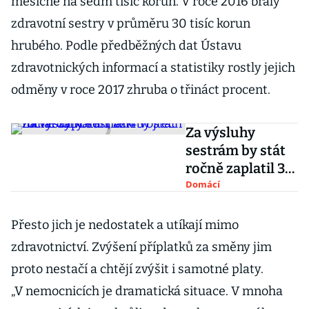
měsíčně na sedm tisíc korun. V roce 2016 braly
zdravotní sestry v průměru 30 tisíc korun
hrubého. Podle předběžných dat Ústavu
zdravotnických informací a statistiky rostly jejich
odměny v roce 2017 zhruba o třináct procent.
Za výsluhy
sestrám by stát
ročně zaplatil 3
až 4 miliardy
Domácí
korun, řekl
Vojtěch
Přesto jich je nedostatek a utíkají mimo
zdravotnictví. Zvýšení příplatků za směny jim
proto nestačí a chtějí zvýšit i samotné platy.
„V nemocnicích je dramatická situace. V mnoha