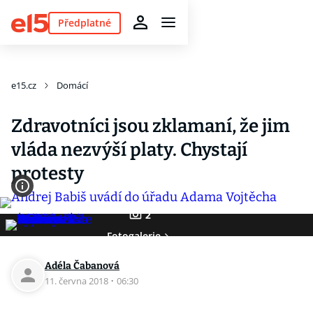
Předplatné
e15.cz
Domácí
Zdravotníci jsou zklamaní, že jim
vláda nezvýší platy. Chystají
protesty
2
Fotogalerie
Adéla Čabanová
11. června 2018
·
06:30