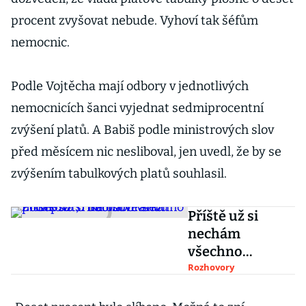
procent zvyšovat nebude. Vyhoví tak šéfům
nemocnic.
Podle Vojtěcha mají odbory v jednotlivých
nemocnicích šanci vyjednat sedmiprocentní
zvýšení platů. A Babiš podle ministrových slov
před měsícem nic nesliboval, jen uvedl, že by se
zvýšením tabulkových platů souhlasil.
Příště už si
nechám
všechno
podepsat, říká
Rozhovory
odborářka
Žitníková o