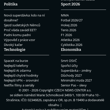
Politika
Sport 2026
Nová superdávka: kdo na ní
MMA
dosáhne?
Fotbal 2026/27
Sjezd sudetských Němců
Hokej 2026
Proč vláda zavádí EET?
Tenis 2026
Padni komu padni
F1 2026
Výpověď z práce vzor
Atletika 2026
Divoký kačer
Cyklistika 2026
Technologie
Ekonomika
SpaceX na burze
Smrt OSVČ
Nejlepší telefony
Spořicí účty
Nejlepší AI zdarma
Superdávka – změny
Nejlepší chytré hodinky
Důchody 2027
Nejlepší VPN – srovnání
Minimální mzda 2027
Netflix filmy a seriály
Senior Pas – slevy
© 2001 - 2026 Copyright
CZECH NEWS CENTER a.s.
se sídlem náměstí Marie Schmolkové 3493/1, 100 00 Praha 10 -
Strašnice, IČO: 02346826, zapsána v OR, sp.zn. B 19490 a dodavatelé
obsahu
Autorská práva k publikovaným materiálům