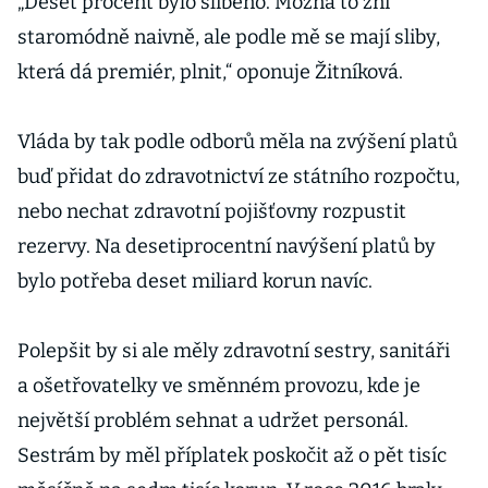
„Deset procent bylo slíbeno. Možná to zní
Babišově slibu
staromódně naivně, ale podle mě se mají sliby,
která dá premiér, plnit,“ oponuje Žitníková.
Vláda by tak podle odborů měla na zvýšení platů
buď přidat do zdravotnictví ze státního rozpočtu,
nebo nechat zdravotní pojišťovny rozpustit
rezervy. Na desetiprocentní navýšení platů by
bylo potřeba deset miliard korun navíc.
Polepšit by si ale měly zdravotní sestry, sanitáři
a ošetřovatelky ve směnném provozu, kde je
největší problém sehnat a udržet personál.
Sestrám by měl příplatek poskočit až o pět tisíc