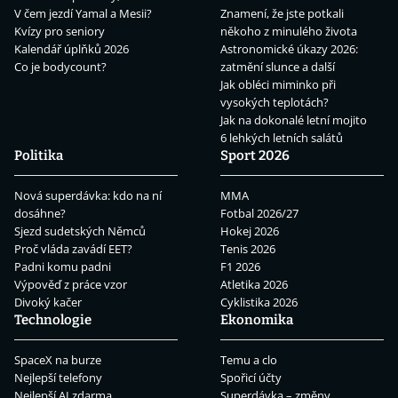
V čem jezdí Yamal a Mesii?
Znamení, že jste potkali
Kvízy pro seniory
někoho z minulého života
Kalendář úplňků 2026
Astronomické úkazy 2026:
Co je bodycount?
zatmění slunce a další
Jak obléci miminko při
vysokých teplotách?
Jak na dokonalé letní mojito
6 lehkých letních salátů
Politika
Sport 2026
Nová superdávka: kdo na ní
MMA
dosáhne?
Fotbal 2026/27
Sjezd sudetských Němců
Hokej 2026
Proč vláda zavádí EET?
Tenis 2026
Padni komu padni
F1 2026
Výpověď z práce vzor
Atletika 2026
Divoký kačer
Cyklistika 2026
Technologie
Ekonomika
SpaceX na burze
Temu a clo
Nejlepší telefony
Spořicí účty
Nejlepší AI zdarma
Superdávka – změny