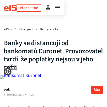
Předplatné
e15.cz
Finexpert
Banky a účty
Banky se distancují od
bankomatů Euronet. Provozovatel
tvrdí, že poplatky nejsou v jeho
režii
onk
0
5. března 2024
·
14:23