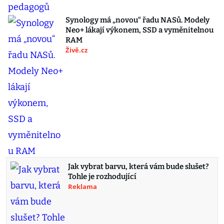
Synology má „novou“ řadu NASů. Modely
Neo+ lákají výkonem, SSD a vyměnitelnou
RAM
Živě.cz
Jak vybrat barvu, která vám bude slušet?
Tohle je rozhodující
Reklama