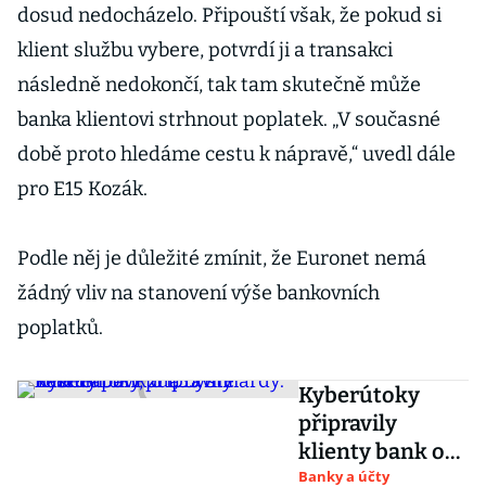
dosud nedocházelo. Připouští však, že pokud si
klient službu vybere, potvrdí ji a transakci
následně nedokončí, tak tam skutečně může
banka klientovi strhnout poplatek. „V současné
době proto hledáme cestu k nápravě,“ uvedl dále
pro E15 Kozák.
Podle něj je důležité zmínit, že Euronet nemá
žádný vliv na stanovení výše bankovních
poplatků.
Kyberútoky
připravily
klienty bank o
1,35 miliardy.
Banky a účty