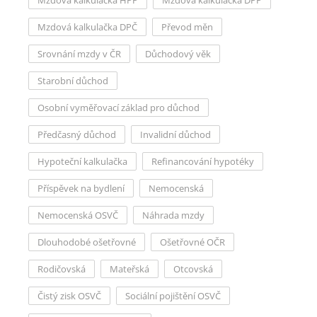
Mzdová kalkulačka HPP
Mzdová kalkulačka DPP
Mzdová kalkulačka DPČ
Převod měn
Srovnání mzdy v ČR
Důchodový věk
Starobní důchod
Osobní vyměřovací základ pro důchod
Předčasný důchod
Invalidní důchod
Hypoteční kalkulačka
Refinancování hypotéky
Příspěvek na bydlení
Nemocenská
Nemocenská OSVČ
Náhrada mzdy
Dlouhodobé ošetřovné
Ošetřovné OČR
Rodičovská
Mateřská
Otcovská
Čistý zisk OSVČ
Sociální pojištění OSVČ