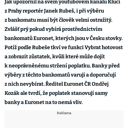
Jak upozornil na svém youtubovém kanálu Kluci
z Prahy reportér Janek Rubeš, i při výběru
z bankomatu musí být člověk velmi ostražitý.
Zvlášť prý pokud vybírá prostřednictvím
bankomatů Euronet, kterých jsou v Česku stovky.
Potíž podle Rubeše tkví ve funkci Vybrat hotovost
a zobrazit zůstatek, kvůli které může dojít
k neoprávněnému stržení poplatku. Banky před
výběry z těchto bankomatů varují a doporučují
z nich nevybírat. Ředitel Euronet ČR Ondřej
Kozák ale tvrdí, že poplatek stanovují samy
banky a Euronet na to nemá vliv.