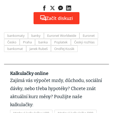
Začít diskuzi
bankomaty
banky
Euronet Worldwide
Euronet
Česko
Praha
banka
Poplatek
Český rozhlas
bankomat
Janek Rubeš
Ondřej Kozák
Kalkulačky online
Zajímá vás výpočet mzdy, důchodu, sociální
dávky, nebo třeba hypotéky? Chcete znát
aktuální kurz měny? Použijte naše
kalkulačky: