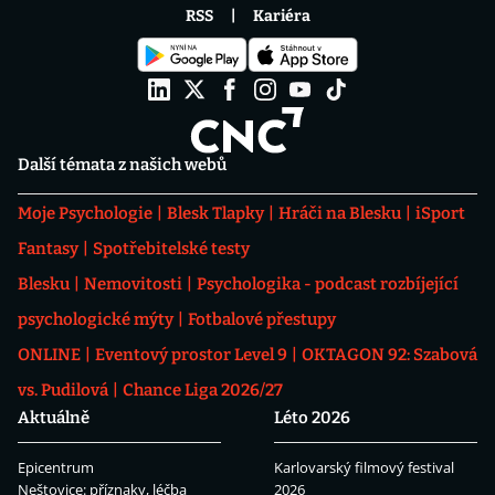
RSS
Kariéra
Další témata z našich webů
Moje Psychologie
Blesk Tlapky
Hráči na Blesku
iSport
Fantasy
Spotřebitelské testy
Blesku
Nemovitosti
Psychologika - podcast rozbíjející
psychologické mýty
Fotbalové přestupy
ONLINE
Eventový prostor Level 9
OKTAGON 92: Szabová
vs. Pudilová
Chance Liga 2026/27
Aktuálně
Léto 2026
Epicentrum
Karlovarský filmový festival
Neštovice: příznaky, léčba
2026