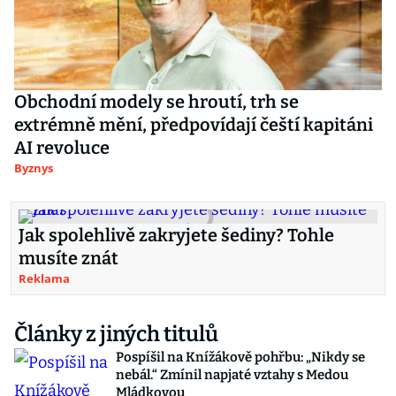
Obchodní modely se hroutí, trh se
extrémně mění, předpovídají čeští kapitáni
AI revoluce
Byznys
Jak spolehlivě zakryjete šediny? Tohle
musíte znát
Reklama
Články z jiných titulů
Pospíšil na Knížákově pohřbu: „Nikdy se
nebál.“ Zmínil napjaté vztahy s Medou
Mládkovou