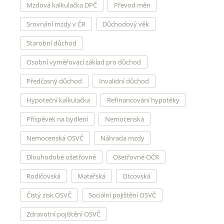
Mzdová kalkulačka DPČ
Převod měn
Srovnání mzdy v ČR
Důchodový věk
Starobní důchod
Osobní vyměřovací základ pro důchod
Předčasný důchod
Invalidní důchod
Hypoteční kalkulačka
Refinancování hypotéky
Příspěvek na bydlení
Nemocenská
Nemocenská OSVČ
Náhrada mzdy
Dlouhodobé ošetřovné
Ošetřovné OČR
Rodičovská
Mateřská
Otcovská
Čistý zisk OSVČ
Sociální pojištění OSVČ
Zdravotní pojištění OSVČ