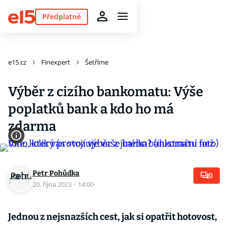
Předplatné
e15.cz
Finexpert
Šetříme
Výběr z cizího bankomatu: Výše
poplatků bank a kdo ho má
zdarma
Petr Pohůdka
0
20. října 2023
·
14:00
Jednou z nejsnazších cest, jak si opatřit hotovost,