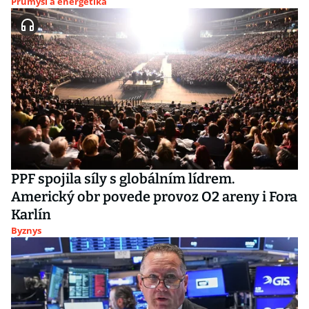
Průmysl a energetika
PPF spojila síly s globálním lídrem.
Americký obr povede provoz O2 areny i Fora
Karlín
Byznys