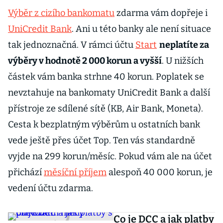
Výběr z cizího bankomatu
zdarma vám dopřeje i
UniCredit Bank
. Ani u této banky ale není situace
tak jednoznačná. V rámci účtu
Start
neplatíte za
výběry v hodnotě 2 000 korun a vyšší
. U nižších
částek vám banka strhne 40 korun. Poplatek se
nevztahuje na bankomaty UniCredit Bank a další
přístroje ze sdílené sítě (KB, Air Bank, Moneta).
Cesta k bezplatným výběrům u ostatních bank
vede ještě přes účet Top. Ten vás standardně
vyjde na 299 korun/měsíc. Pokud vám ale na účet
přichází
měsíční příjem
alespoň 40 000 korun, je
vedení účtu zdarma.
Co je DCC a jak platby