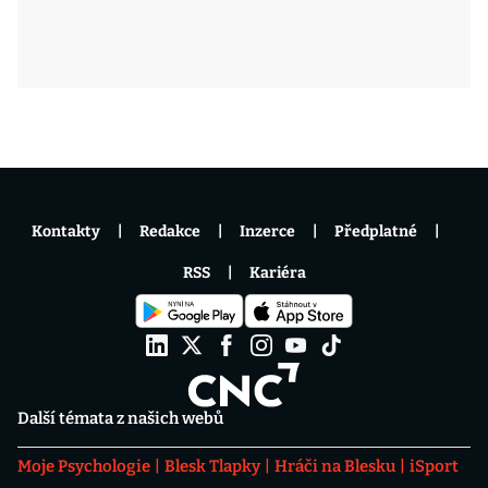
Kontakty
Redakce
Inzerce
Předplatné
RSS
Kariéra
Další témata z našich webů
Moje Psychologie
Blesk Tlapky
Hráči na Blesku
iSport