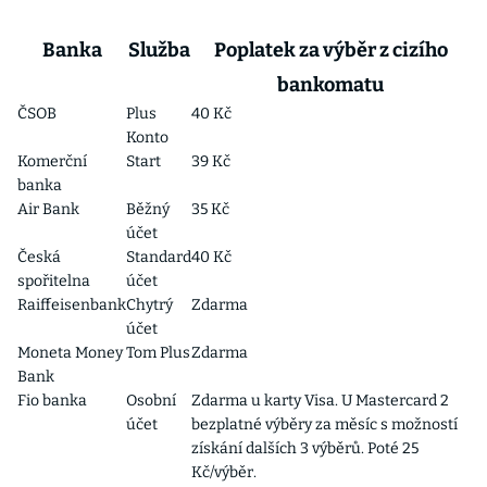
Banka
Služba
Poplatek za výběr z cizího
bankomatu
ČSOB
Plus
40 Kč
Konto
Komerční
Start
39 Kč
banka
Air Bank
Běžný
35 Kč
účet
Česká
Standard
40 Kč
spořitelna
účet
Raiffeisenbank
Chytrý
Zdarma
účet
Moneta Money
Tom Plus
Zdarma
Bank
Fio banka
Osobní
Zdarma u karty Visa. U Mastercard 2
účet
bezplatné výběry za měsíc s možností
získání dalších 3 výběrů. Poté 25
Kč/výběr.