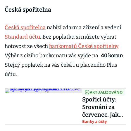
Česká spořitelna
Česká spořitelna
nabízí zdarma zřízení a vedení
Standard účtu
. Bez poplatku si můžete vybrat
hotovost ze všech
bankomatů České spořitelny
.
Výběr z cizího bankomatu vás vyjde na
40 korun
.
Stejný poplatek na vás čeká i u placeného Plus
účtu.
AKTUALIZOVÁNO
Spořicí účty:
Srovnání za
červenec. Jak
vysoké úrokové
Banky a účty
sazby banky