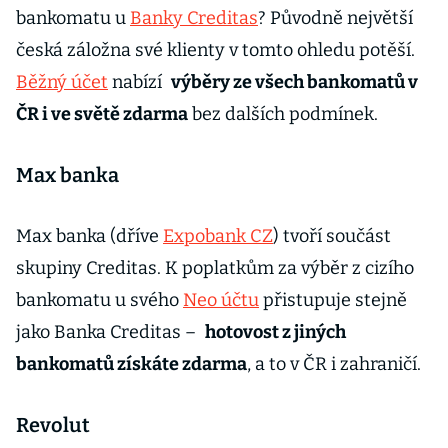
bankomatu u
Banky Creditas
? Původně největší
česká záložna své klienty v tomto ohledu potěší.
Běžný účet
nabízí
výběry ze všech bankomatů v
ČR i ve světě zdarma
bez dalších podmínek.
Max banka
Max banka (dříve
Expobank CZ
) tvoří součást
skupiny Creditas. K poplatkům za výběr z cizího
bankomatu u svého
Neo účtu
přistupuje stejně
jako Banka Creditas –
hotovost z jiných
bankomatů získáte zdarma
, a to v ČR i zahraničí.
Revolut