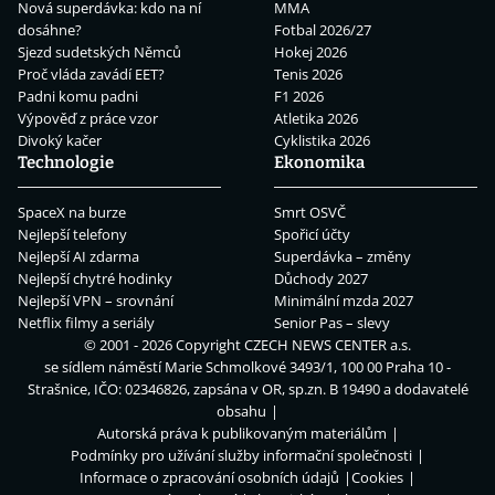
Nová superdávka: kdo na ní
MMA
dosáhne?
Fotbal 2026/27
Sjezd sudetských Němců
Hokej 2026
Proč vláda zavádí EET?
Tenis 2026
Padni komu padni
F1 2026
Výpověď z práce vzor
Atletika 2026
Divoký kačer
Cyklistika 2026
Technologie
Ekonomika
SpaceX na burze
Smrt OSVČ
Nejlepší telefony
Spořicí účty
Nejlepší AI zdarma
Superdávka – změny
Nejlepší chytré hodinky
Důchody 2027
Nejlepší VPN – srovnání
Minimální mzda 2027
Netflix filmy a seriály
Senior Pas – slevy
© 2001 - 2026 Copyright
CZECH NEWS CENTER a.s.
se sídlem náměstí Marie Schmolkové 3493/1, 100 00 Praha 10 -
Strašnice, IČO: 02346826, zapsána v OR, sp.zn. B 19490 a dodavatelé
obsahu
Autorská práva k publikovaným materiálům
Podmínky pro užívání služby informační společnosti
Informace o zpracování osobních údajů
Cookies