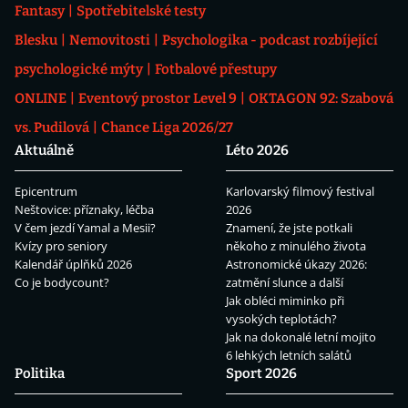
Fantasy
Spotřebitelské testy
Blesku
Nemovitosti
Psychologika - podcast rozbíjející
psychologické mýty
Fotbalové přestupy
ONLINE
Eventový prostor Level 9
OKTAGON 92: Szabová
vs. Pudilová
Chance Liga 2026/27
Aktuálně
Léto 2026
Epicentrum
Karlovarský filmový festival
Neštovice: příznaky, léčba
2026
V čem jezdí Yamal a Mesii?
Znamení, že jste potkali
Kvízy pro seniory
někoho z minulého života
Kalendář úplňků 2026
Astronomické úkazy 2026:
Co je bodycount?
zatmění slunce a další
Jak obléci miminko při
vysokých teplotách?
Jak na dokonalé letní mojito
6 lehkých letních salátů
Politika
Sport 2026