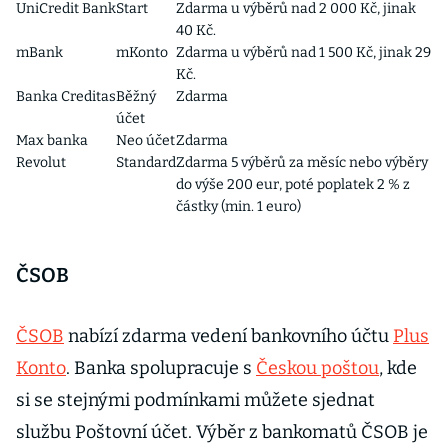
UniCredit Bank
Start
Zdarma u výběrů nad 2 000 Kč, jinak
40 Kč.
mBank
mKonto
Zdarma u výběrů nad 1 500 Kč, jinak 29
Kč.
Banka Creditas
Běžný
Zdarma
účet
Max banka
Neo účet
Zdarma
Revolut
Standard
Zdarma 5 výběrů za měsíc nebo výběry
do výše 200 eur, poté poplatek 2 % z
částky (min. 1 euro)
ČSOB
ČSOB
nabízí zdarma vedení bankovního účtu
Plus
Konto
. Banka spolupracuje s
Českou poštou
, kde
si se stejnými podmínkami můžete sjednat
službu Poštovní účet. Výběr z bankomatů ČSOB je