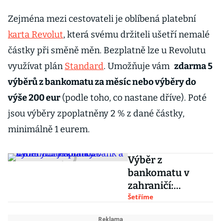
Zejména mezi cestovateli je oblíbená platební
karta Revolut
, která svému držiteli ušetří nemalé
částky při směně měn. Bezplatně lze u Revolutu
využívat plán
Standard
. Umožňuje vám
zdarma 5
výběrů z bankomatu za měsíc nebo výběry do
výše 200 eur
(podle toho, co nastane dříve). Poté
jsou výběry zpoplatněny 2 % z dané částky,
minimálně 1 eurem.
Výběr z
bankomatu v
zahraničí:
Poplatky bank a u
Šetříme
kterých je zdarma