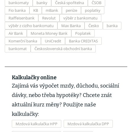
bankomaty
banky
Česká spořitelna
ČSOB
Fio banka
KB
mBank
peníze
poplatky
Raiffeisenbank
Revolut
výběr z bankomatu
výběr z cizího bankomatu
Max Banka
Česko
banka
Air Bank
Moneta Money Bank
Poplatek
Komerční banka
UniCredit
Banka CREDITAS
bankomat
Československá obchodní banka
Kalkulačky online
Zajímá vás výpočet mzdy, důchodu, sociální
dávky, nebo třeba hypotéky? Chcete znát
aktuální kurz měny? Použijte naše
kalkulačky:
Mzdová kalkulačka HPP
Mzdová kalkulačka DPP