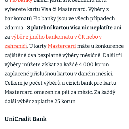
U
Fio banky
záleží, jestli si k běžnému účtu
vyberete kartu Visa či Mastercard. Výběry z
bankomatů Fio banky jsou ve všech případech
zdarma.
S platební kartou Visa nic neplatíte
ani
za
výběr z jiného bankomatu v ČR nebo v
zahraničí
. U karty
Mastercard
máte u konkurence
zajištěné dva bezplatné výběry měsíčně. Další tři
výběry můžete získat za každé 4 000 korun
zaplacené příslušnou kartou v daném měsíci.
Celkem je počet výběrů u cizích bank pro kartu
Mastercard omezen na pět za měsíc. Za každý
další výběr zaplatíte 25 korun.
UniCredit Bank