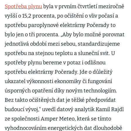
Spotřeba plynu
byla v prvním čtvrtletí meziročně
vyšší o 15,2 procenta, po očištění o vliv počasí a
spotřebu paroplynové elektrárny Počerady to
bylo jen o tři procenta. „Aby bylo možné porovnat
jednotlivá období mezi sebou, standardizujeme
spotřebu na stejnou teplotu a sluneční svit. U
spotřeby plynu bereme v potaz i odlišnou
spotřebu elektrárny Počerady. Jde o důležitý
ukazatel výkonnosti ekonomiky či fungování
úsporných opatření díky novým technologiím.
Bez takto očištěných dat je těžké předpovídat
budoucí vývoj," uvedl datový analytik Kamil Rajdl
ze společnosti Amper Meteo, která se tímto
vyhodnocováním energetických dat dlouhodobě