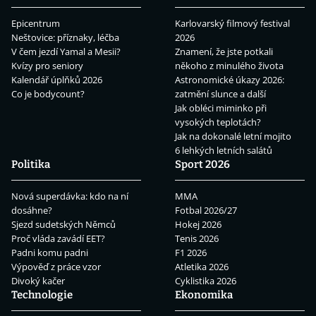
Epicentrum
Karlovarský filmový festival
Neštovice: příznaky, léčba
2026
V čem jezdí Yamal a Mesii?
Znamení, že jste potkali
Kvízy pro seniory
někoho z minulého života
Kalendář úplňků 2026
Astronomické úkazy 2026:
Co je bodycount?
zatmění slunce a další
Jak obléci miminko při
vysokých teplotách?
Jak na dokonalé letní mojito
6 lehkých letních salátů
Politika
Sport 2026
Nová superdávka: kdo na ní
MMA
dosáhne?
Fotbal 2026/27
Sjezd sudetských Němců
Hokej 2026
Proč vláda zavádí EET?
Tenis 2026
Padni komu padni
F1 2026
Výpověď z práce vzor
Atletika 2026
Divoký kačer
Cyklistika 2026
Technologie
Ekonomika