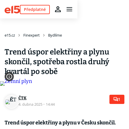
Předplatné
e15.cz
Finexpert
Bydlíme
Trend úspor elektřiny a plynu
skončil, spotřeba rostla druhý
kvartál po sobě
ČTK
1
4. dubna 2025
·
14:44
Trend úspor elektřiny a plynu v Česku skončil.