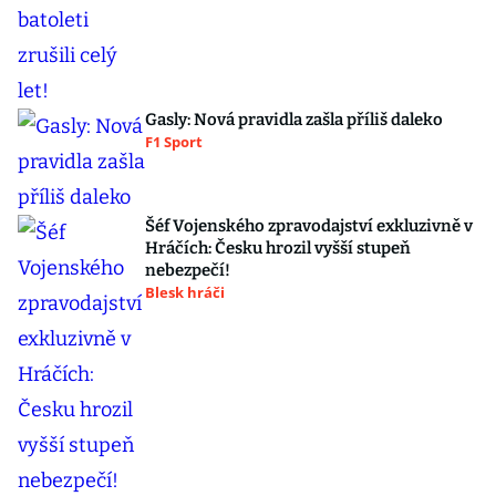
Gasly: Nová pravidla zašla příliš daleko
F1 Sport
Šéf Vojenského zpravodajství exkluzivně v
Hráčích: Česku hrozil vyšší stupeň
nebezpečí!
Blesk hráči