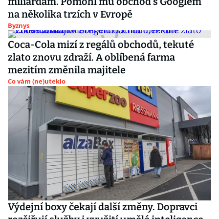
miliardám. Pomohl mu obchod s Googlem
na několika trzích v Evropě
Byznys
Coca-Cola mizí z regálů obchodů, tekuté
zlato znovu zdraží. A oblíbená farma
mezitím změnila majitele
Co vám (ne)uteklo
Výdejní boxy čekají další změny. Dopravci