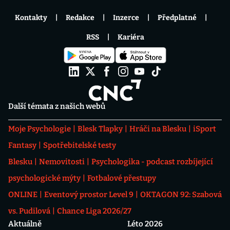
Kontakty
Redakce
Inzerce
Předplatné
RSS
Kariéra
Další témata z našich webů
Moje Psychologie
Blesk Tlapky
Hráči na Blesku
iSport
Fantasy
Spotřebitelské testy
Blesku
Nemovitosti
Psychologika - podcast rozbíjející
psychologické mýty
Fotbalové přestupy
ONLINE
Eventový prostor Level 9
OKTAGON 92: Szabová
vs. Pudilová
Chance Liga 2026/27
Aktuálně
Léto 2026