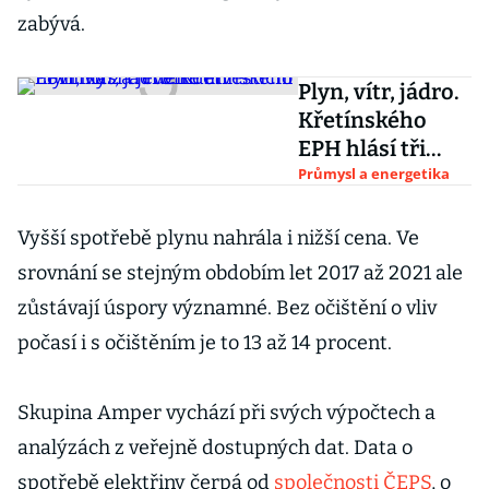
zabývá.
Plyn, vítr, jádro.
Křetínského
EPH hlásí tři
velké investiční
Průmysl a energetika
novinky za
jeden den
Vyšší spotřebě plynu nahrála i nižší cena. Ve
srovnání se stejným obdobím let 2017 až 2021 ale
zůstávají úspory významné. Bez očištění o vliv
počasí i s očištěním je to 13 až 14 procent.
Skupina Amper vychází při svých výpočtech a
analýzách z veřejně dostupných dat. Data o
spotřebě elektřiny čerpá od
společnosti ČEPS
, o