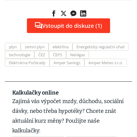
Vstoupit do diskuze (1)
plyn
zemní plyn
elektřina
Energetický regulační úřad
technologie
ČEZ
ČEPS
Net4gas
Elektrárna Počerady
Amper Savings
Amper Meteo s.r.o.
Kalkulačky online
Zajímá vás výpočet mzdy, důchodu, sociální
dávky, nebo třeba hypotéky? Chcete znát
aktuální kurz měny? Použijte naše
kalkulačky: