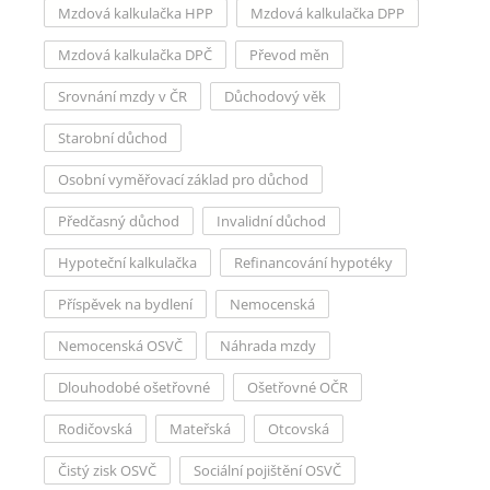
Mzdová kalkulačka HPP
Mzdová kalkulačka DPP
Mzdová kalkulačka DPČ
Převod měn
Srovnání mzdy v ČR
Důchodový věk
Starobní důchod
Osobní vyměřovací základ pro důchod
Předčasný důchod
Invalidní důchod
Hypoteční kalkulačka
Refinancování hypotéky
Příspěvek na bydlení
Nemocenská
Nemocenská OSVČ
Náhrada mzdy
Dlouhodobé ošetřovné
Ošetřovné OČR
Rodičovská
Mateřská
Otcovská
Čistý zisk OSVČ
Sociální pojištění OSVČ