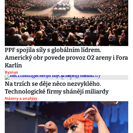
PPF spojila síly s globálním lídrem.
Americký obr povede provoz O2 areny i Fora
Karlín
Byznys
Na trzích se děje něco nezvyklého.
Technologické firmy shánějí miliardy
Názory a analýzy