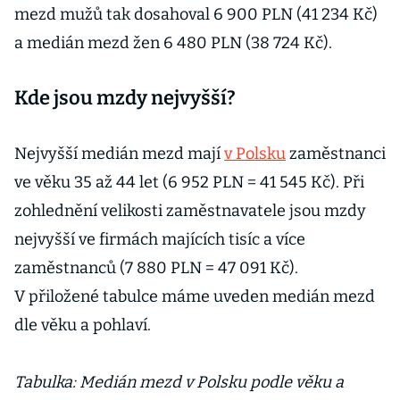
mezd mužů tak dosahoval 6 900 PLN (41 234 Kč)
a medián mezd žen 6 480 PLN (38 724 Kč).
Kde jsou mzdy nejvyšší?
Nejvyšší medián mezd mají
v Polsku
zaměstnanci
ve věku 35 až 44 let (6 952 PLN = 41 545 Kč). Při
zohlednění velikosti zaměstnavatele jsou mzdy
nejvyšší ve firmách majících tisíc a více
zaměstnanců (7 880 PLN = 47 091 Kč).
V přiložené tabulce máme uveden medián mezd
dle věku a pohlaví.
Tabulka: Medián mezd v Polsku podle věku a