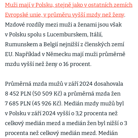
Muži mají v Polsku, stejně jako v ostatních zemích
Evropské unie, v průměru vyšší mzdy než ženy
.
Mzdové rozdíly mezi muži a ženami jsou však
v Polsku spolu s Lucemburskem, Itálií,
Rumunskem a Belgií nejnižší z členských zemí
EU. Například v Německu mají muži průměrně
mzdu vyšší než ženy o 16 procent.
Průměrná mzda mužů v září 2024 dosahovala
8 452 PLN (50 509 Kč) a průměrná mzda žen
7 685 PLN (45 926 Kč). Medián mzdy mužů byl
v Polsku v září 2024 vyšší o 3,2 procenta než
celkový medián mezd a medián žen byl nižší o 3
procenta než celkový medián mezd. Medián