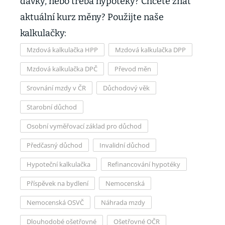
dávky, nebo třeba hypotéky? Chcete znát
aktuální kurz měny? Použijte naše
kalkulačky:
Mzdová kalkulačka HPP
Mzdová kalkulačka DPP
Mzdová kalkulačka DPČ
Převod měn
Srovnání mzdy v ČR
Důchodový věk
Starobní důchod
Osobní vyměřovací základ pro důchod
Předčasný důchod
Invalidní důchod
Hypoteční kalkulačka
Refinancování hypotéky
Příspěvek na bydlení
Nemocenská
Nemocenská OSVČ
Náhrada mzdy
Dlouhodobé ošetřovné
Ošetřovné OČR