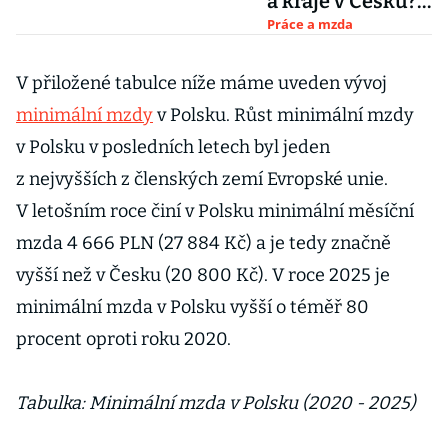
a kraje v Česku?
Medián mezd
Práce a mzda
aktuálně
V přiložené tabulce níže máme uveden vývoj
minimální mzdy
v Polsku. Růst minimální mzdy
v Polsku v posledních letech byl jeden
z nejvyšších z členských zemí Evropské unie.
V letošním roce činí v Polsku minimální měsíční
mzda 4 666 PLN (27 884 Kč) a je tedy značně
vyšší než v Česku (20 800 Kč). V roce 2025 je
minimální mzda v Polsku vyšší o téměř 80
procent oproti roku 2020.
Tabulka: Minimální mzda v Polsku (2020 - 2025)