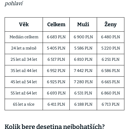
pohlaví
Věk
Celkem
Muži
Ženy
Medián celkem
6 683 PLN
6 900 PLN
6 480 PLN
24 let a méně
5 405 PLN
5 586 PLN
5 220 PLN
25 let až 34 let
6 517 PLN
6 810 PLN
6 251 PLN
35 let až 44 let
6 952 PLN
7 442 PLN
6 586 PLN
45 let až 54 let
6 925 PLN
7 280 PLN
6 665 PLN
55 let až 64 let
6 693 PLN
6 531 PLN
6 860 PLN
65 let a více
6 411 PLN
6 188 PLN
6 713 PLN
Kolik bere desetina nejbohatších?