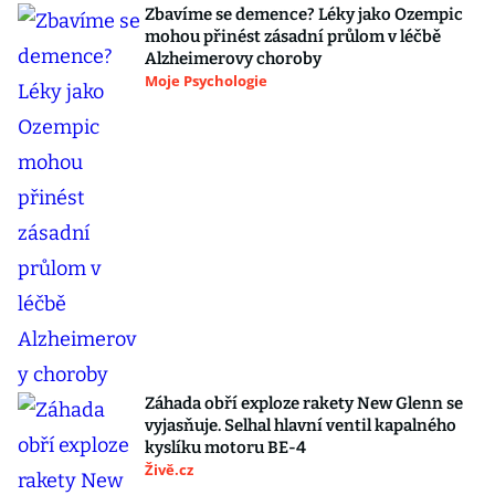
Zbavíme se demence? Léky jako Ozempic
mohou přinést zásadní průlom v léčbě
Alzheimerovy choroby
Moje Psychologie
Záhada obří exploze rakety New Glenn se
vyjasňuje. Selhal hlavní ventil kapalného
kyslíku motoru BE-4
Živě.cz