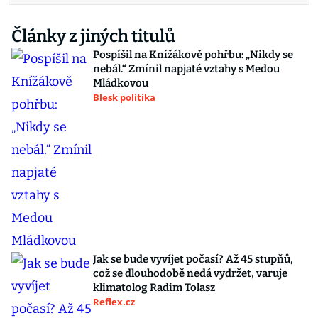
Články z jiných titulů
Pospíšil na Knížákově pohřbu: „Nikdy se
nebál.“ Zmínil napjaté vztahy s Medou
Mládkovou
Blesk politika
Jak se bude vyvíjet počasí? Až 45 stupňů,
což se dlouhodobě nedá vydržet, varuje
klimatolog Radim Tolasz
Reflex.cz