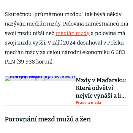
Skutečnou „průměrnou mzdou“ tak bývá někdy
nazýván medián mzdy. Polovina zaměstnanců má
svoji mzdu nižší než
medián mzdy
a polovina má
svoji mzdu vyšší. V září 2024 dosahoval v Polsku
medián mzdy za celou národní ekonomiku 6 683
PLN (39 938 korun).
Mzdy v Maďarsku:
Která odvětví
nejvíc vynáší a kdo
má nejméně?
Práce a mzda
Porovnání mezd mužů a žen