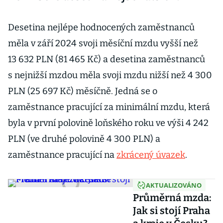
Desetina nejlépe hodnocených zaměstnanců
měla v září 2024 svoji měsíční mzdu vyšší než
13 632 PLN (81 465 Kč) a desetina zaměstnanců
s nejnižší mzdou měla svoji mzdu nižší než 4 300
PLN (25 697 Kč) měsíčně. Jedná se o
zaměstnance pracující za minimální mzdu, která
byla v první polovině loňského roku ve výši 4 242
PLN (ve druhé polovině 4 300 PLN) a
zaměstnance pracující na
zkrácený úvazek
.
AKTUALIZOVÁNO
Průměrná mzda:
Jak si stojí Praha