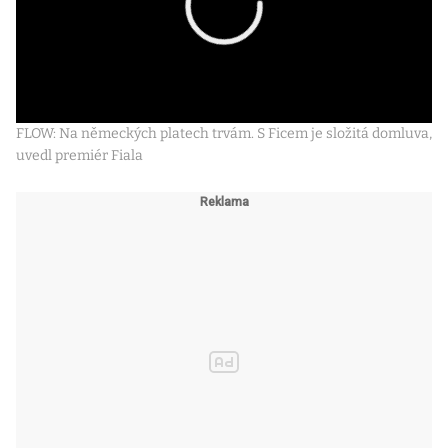
FLOW: Na německých platech trvám. S Ficem je složitá domluva,
uvedl premiér Fiala