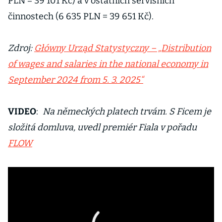
PLN = 39 101 Kč) a v ostatních servisních
činnostech (6 635 PLN = 39 651 Kč).
Zdroj:
Główny Urząd Statystyczny – „Distribution
of wages and salaries in the national economy in
September 2024 from 5. 3. 2025“
VIDEO
:
Na německých platech trvám. S Ficem je
složitá domluva, uvedl premiér Fiala v pořadu
FLOW