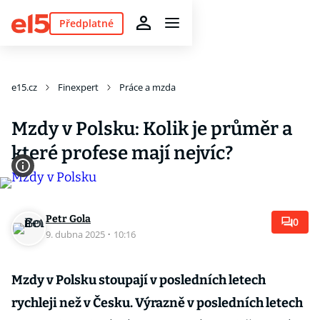
Předplatné
e15.cz
Finexpert
Práce a mzda
Mzdy v Polsku: Kolik je průměr a
které profese mají nejvíc?
Petr Gola
0
9. dubna 2025
·
10:16
Mzdy v Polsku stoupají v posledních letech
rychleji než v Česku. Výrazně v posledních letech