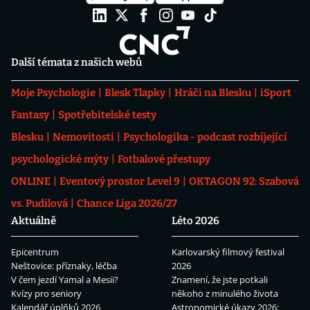
Další témata z našich webů
Moje Psychologie
Blesk Tlapky
Hráči na Blesku
iSport
Fantasy
Spotřebitelské testy
Blesku
Nemovitosti
Psychologika - podcast rozbíjející
psychologické mýty
Fotbalové přestupy
ONLINE
Eventový prostor Level 9
OKTAGON 92: Szabová
vs. Pudilová
Chance Liga 2026/27
Aktuálně
Léto 2026
Epicentrum
Karlovarský filmový festival
Neštovice: příznaky, léčba
2026
V čem jezdí Yamal a Mesii?
Znamení, že jste potkali
Kvízy pro seniory
někoho z minulého života
Kalendář úplňků 2026
Astronomické úkazy 2026: