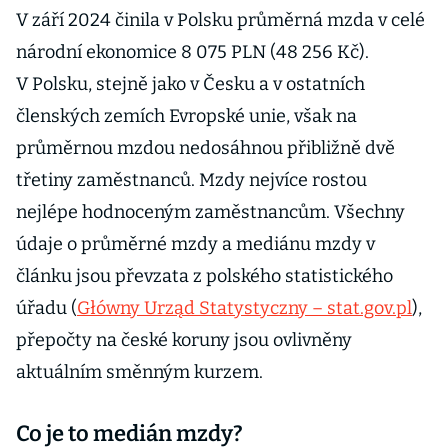
V září 2024 činila v Polsku průměrná mzda v celé
národní ekonomice 8 075 PLN (48 256 Kč).
V Polsku, stejně jako v Česku a v ostatních
členských zemích Evropské unie, však na
průměrnou mzdou nedosáhnou přibližně dvě
třetiny zaměstnanců. Mzdy nejvíce rostou
nejlépe hodnoceným zaměstnancům. Všechny
údaje o průměrné mzdy a mediánu mzdy v
článku jsou převzata z polského statistického
úřadu (
Główny Urząd Statystyczny – stat.gov.pl
),
přepočty na české koruny jsou ovlivněny
aktuálním směnným kurzem.
Co je to medián mzdy?