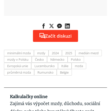
Začít diskuzi
minimální mzda
mzdy
2024
2025
medián mezd
mzdy v Polsku
Česko
Německo
Polsko
Evropská unie
Lucembursko
Itálie
mzda
průměrná mzda
Rumunsko
Belgie
Kalkulačky online
Zajímá vás výpočet mzdy, důchodu, sociální