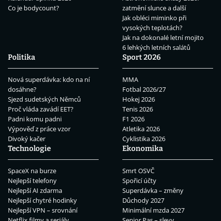
Co je bodycount?
zatmění slunce a další
Jak obléci miminko při
vysokých teplotách?
Jak na dokonalé letní mojito
6 lehkých letních salátů
Politika
Sport 2026
Nová superdávka: kdo na ní
MMA
dosáhne?
Fotbal 2026/27
Sjezd sudetských Němců
Hokej 2026
Proč vláda zavádí EET?
Tenis 2026
Padni komu padni
F1 2026
Výpověď z práce vzor
Atletika 2026
Divoký kačer
Cyklistika 2026
Technologie
Ekonomika
SpaceX na burze
Smrt OSVČ
Nejlepší telefony
Spořicí účty
Nejlepší AI zdarma
Superdávka – změny
Nejlepší chytré hodinky
Důchody 2027
Nejlepší VPN – srovnání
Minimální mzda 2027
Netflix filmy a seriály
Senior Pas – slevy