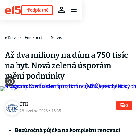
Předplatné
e15.cz
Finexpert
Servis
Až dva miliony na dům a 750 tisíc
na byt. Nová zelená úsporám
mění podmínky
ČTK
0
28. května 2026
·
15:35
Bezúročná půjčka na kompletní renovaci