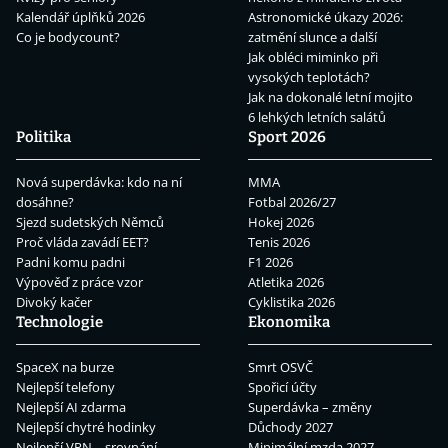
Kalendář úplňků 2026
Astronomické úkazy 2026:
Co je bodycount?
zatmění slunce a další
Jak obléci miminko při
vysokých teplotách?
Jak na dokonalé letní mojito
6 lehkých letních salátů
Politika
Sport 2026
Nová superdávka: kdo na ní
MMA
dosáhne?
Fotbal 2026/27
Sjezd sudetských Němců
Hokej 2026
Proč vláda zavádí EET?
Tenis 2026
Padni komu padni
F1 2026
Výpověď z práce vzor
Atletika 2026
Divoký kačer
Cyklistika 2026
Technologie
Ekonomika
SpaceX na burze
Smrt OSVČ
Nejlepší telefony
Spořicí účty
Nejlepší AI zdarma
Superdávka – změny
Nejlepší chytré hodinky
Důchody 2027
Nejlepší VPN – srovnání
Minimální mzda 2027