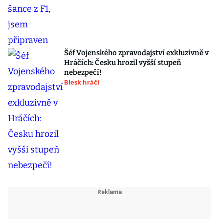
Šéf Vojenského zpravodajství exkluzivně v
Hráčích: Česku hrozil vyšší stupeň
nebezpečí!
Blesk hráči