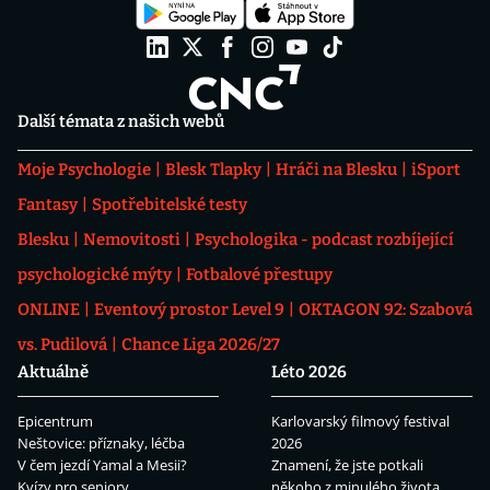
Další témata z našich webů
Moje Psychologie
Blesk Tlapky
Hráči na Blesku
iSport
Fantasy
Spotřebitelské testy
Blesku
Nemovitosti
Psychologika - podcast rozbíjející
psychologické mýty
Fotbalové přestupy
ONLINE
Eventový prostor Level 9
OKTAGON 92: Szabová
vs. Pudilová
Chance Liga 2026/27
Aktuálně
Léto 2026
Epicentrum
Karlovarský filmový festival
Neštovice: příznaky, léčba
2026
V čem jezdí Yamal a Mesii?
Znamení, že jste potkali
Kvízy pro seniory
někoho z minulého života