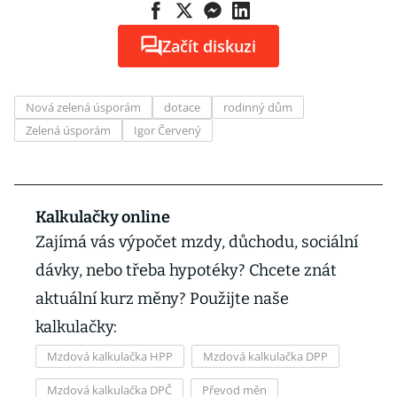
Začít diskuzi
Nová zelená úsporám
dotace
rodinný dům
Zelená úsporám
Igor Červený
Kalkulačky online
Zajímá vás výpočet mzdy, důchodu, sociální
dávky, nebo třeba hypotéky? Chcete znát
aktuální kurz měny? Použijte naše
kalkulačky:
Mzdová kalkulačka HPP
Mzdová kalkulačka DPP
Mzdová kalkulačka DPČ
Převod měn