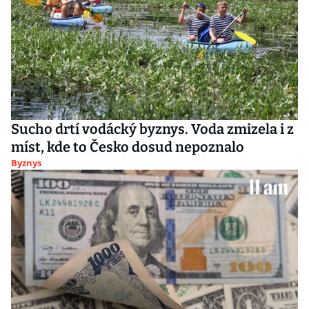
Sucho drtí vodácký byznys. Voda zmizela i z
míst, kde to Česko dosud nepoznalo
Byznys