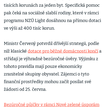
tisících korunách za jeden byt. Specifická pomoc
pak čeká na sociálně slabší rodiny, které v rámci
programu NZÚ Light dosáhnou na přímou dotaci
ve výši až 400 tisíc korun.
Ministr Červený potvrdil dřívější strategii, podle
níž klasické
dotace pro běžné domácnosti končí
a
střídají je výhradně bezúročné úvěry. Výjimku z
tohoto pravidla mají pouze ekonomicky
zranitelné skupiny obyvatel. Zájemci o tyto
finanční prostředky mohou začít posílat své
žádosti od 25. června.
Bezúročné půjčky v rámci Nové zelené úsporám