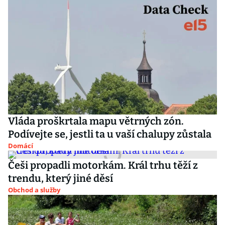
Vláda proškrtala mapu větrných zón.
Podívejte se, jestli ta u vaší chalupy zůstala
Domácí
Češi propadli motorkám. Král trhu těží z
trendu, který jiné děsí
Obchod a služby