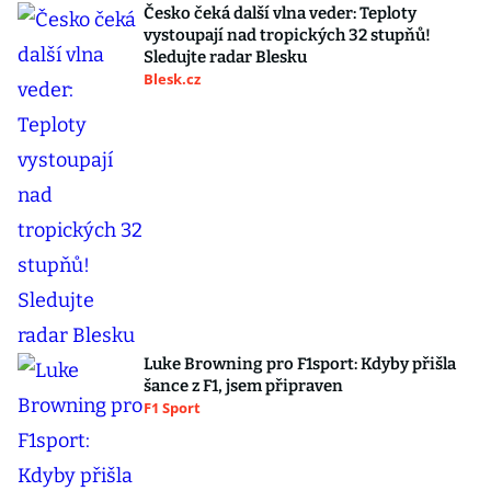
Česko čeká další vlna veder: Teploty
vystoupají nad tropických 32 stupňů!
Sledujte radar Blesku
Blesk.cz
Luke Browning pro F1sport: Kdyby přišla
šance z F1, jsem připraven
F1 Sport