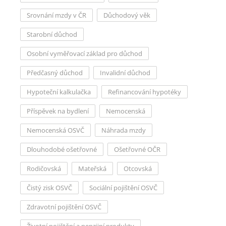
Srovnání mzdy v ČR
Důchodový věk
Starobní důchod
Osobní vyměřovací základ pro důchod
Předčasný důchod
Invalidní důchod
Hypoteční kalkulačka
Refinancování hypotéky
Příspěvek na bydlení
Nemocenská
Nemocenská OSVČ
Náhrada mzdy
Dlouhodobé ošetřovné
Ošetřovné OČR
Rodičovská
Mateřská
Otcovská
Čistý zisk OSVČ
Sociální pojištění OSVČ
Zdravotní pojištění OSVČ