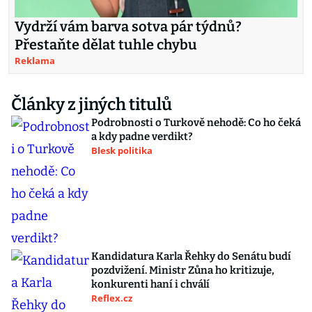
Vydrží vám barva sotva pár týdnů?
Přestaňte dělat tuhle chybu
Reklama
Články z jiných titulů
Podrobnosti o Turkově nehodě: Co ho čeká
a kdy padne verdikt?
Blesk politika
Kandidatura Karla Řehky do Senátu budí
pozdvižení. Ministr Zůna ho kritizuje,
konkurenti haní i chválí
Reflex.cz