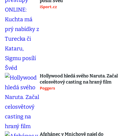
posílí Švéd
iSport.cz
Hollywood hledá svého Naruta. Začal
celosvětový casting na hraný film
Poggers
Afghánec v Mnichově najel do