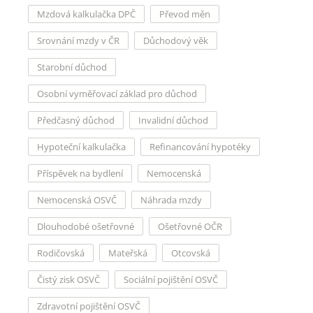
Mzdová kalkulačka DPČ
Převod měn
Srovnání mzdy v ČR
Důchodový věk
Starobní důchod
Osobní vyměřovací základ pro důchod
Předčasný důchod
Invalidní důchod
Hypoteční kalkulačka
Refinancování hypotéky
Příspěvek na bydlení
Nemocenská
Nemocenská OSVČ
Náhrada mzdy
Dlouhodobé ošetřovné
Ošetřovné OČR
Rodičovská
Mateřská
Otcovská
Čistý zisk OSVČ
Sociální pojištění OSVČ
Zdravotní pojištění OSVČ