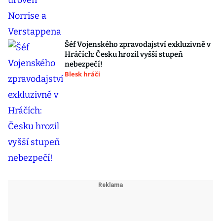
Šéf Vojenského zpravodajství exkluzivně v
Hráčích: Česku hrozil vyšší stupeň
nebezpečí!
Blesk hráči