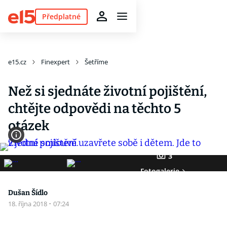
Předplatné
e15.cz
Finexpert
Šetříme
Než si sjednáte životní pojištění,
chtějte odpovědi na těchto 5
otázek
3
Fotogalerie
Dušan Šídlo
18. října 2018
·
07:24