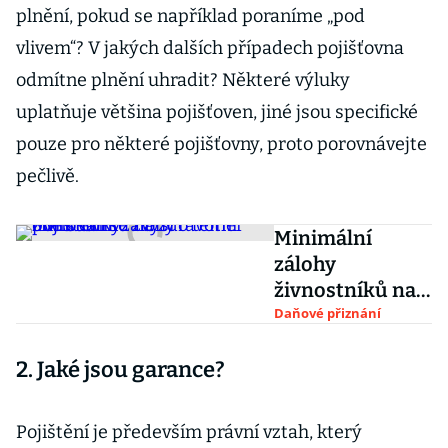
plnění, pokud se například poraníme „pod
vlivem“? V jakých dalších případech pojišťovna
odmítne plnění uhradit? Některé výluky
uplatňuje většina pojišťoven, jiné jsou specifické
pouze pro některé pojišťovny, proto porovnávejte
pečlivě.
Minimální
zálohy
živnostníků na
zdravotní
Daňové přiznání
pojištění se
2. Jaké jsou garance?
zvýší o téměř
dvě stovky
Pojištění je především právní vztah, který