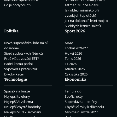
Co je bodycount?
zatmění slunce a další
Jak obléci miminko při
vysokých teplotách?
Jak na dokonalé letní mojito
6 lehkých letních salátů
Politika
Sport 2026
Nová superdávka: kdo na ní
MMA
dosáhne?
Fotbal 2026/27
Sjezd sudetských Němců
Hokej 2026
Proč vláda zavádí EET?
Tenis 2026
Padni komu padni
F1 2026
Výpověď z práce vzor
Atletika 2026
Divoký kačer
Cyklistika 2026
Technologie
Ekonomika
SpaceX na burze
Temu a clo
Nejlepší telefony
Spořicí účty
Nejlepší AI zdarma
Superdávka – změny
Nejlepší chytré hodinky
Chybějící roky k důchodu
Nejlepší VPN – srovnání
Minimální mzda 2027