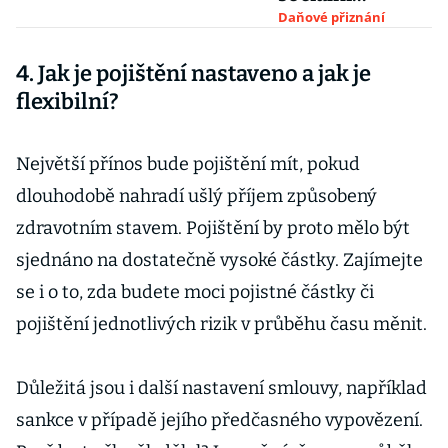
pojištění se
Daňové přiznání
zvýší. OSVČ si
4. Jak je pojištění nastaveno a jak je
připlatí
nejméně dvě
flexibilní?
stovky
Největší přínos bude pojištění mít, pokud
dlouhodobě nahradí ušlý příjem způsobený
zdravotním stavem. Pojištění by proto mělo být
sjednáno na dostatečně vysoké částky. Zajímejte
se i o to, zda budete moci pojistné částky či
pojištění jednotlivých rizik v průběhu času měnit.
Důležitá jsou i další nastavení smlouvy, například
sankce v případě jejího předčasného vypovězení.