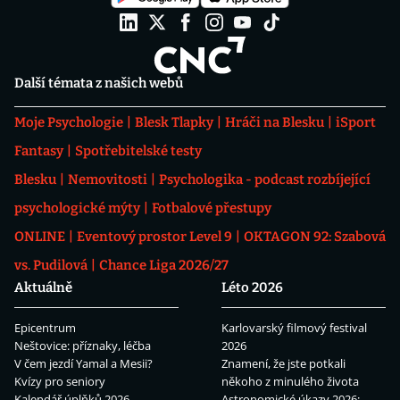
Další témata z našich webů
Moje Psychologie
Blesk Tlapky
Hráči na Blesku
iSport
Fantasy
Spotřebitelské testy
Blesku
Nemovitosti
Psychologika - podcast rozbíjející
psychologické mýty
Fotbalové přestupy
ONLINE
Eventový prostor Level 9
OKTAGON 92: Szabová
vs. Pudilová
Chance Liga 2026/27
Aktuálně
Léto 2026
Epicentrum
Karlovarský filmový festival
Neštovice: příznaky, léčba
2026
V čem jezdí Yamal a Mesii?
Znamení, že jste potkali
Kvízy pro seniory
někoho z minulého života
Kalendář úplňků 2026
Astronomické úkazy 2026: