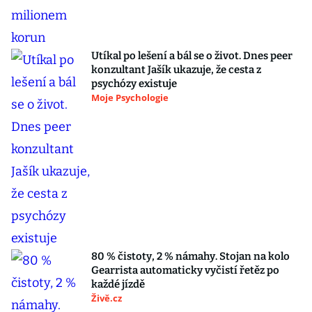
Utíkal po lešení a bál se o život. Dnes peer
konzultant Jašík ukazuje, že cesta z
psychózy existuje
Moje Psychologie
80 % čistoty, 2 % námahy. Stojan na kolo
Gearrista automaticky vyčistí řetěz po
každé jízdě
Živě.cz