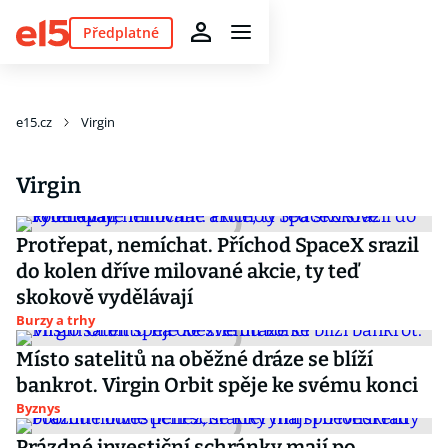
Předplatné
e15.cz
Virgin
Virgin
Protřepat, nemíchat. Příchod SpaceX srazil
do kolen dříve milované akcie, ty teď
skokově vydělávají
Burzy a trhy
Místo satelitů na oběžné dráze se blíží
bankrot. Virgin Orbit spěje ke svému konci
Byznys
Prázdné investiční schránky mají po