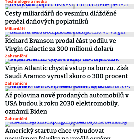
Technologie a média
Cesty miliardářů do vesmíru dlážděné
penězi daňových poplatníků
Miliardáři
Richard Branson prodal část podílu ve
Virgin Galactic za 300 milionů dolarů
Zahraniční
Virgin Atlantic chystá vstup na burzu. Zisk
Saudi Aramco vyrostl skoro o 300 procent
Zahraniční
Až polovina nově prodaných automobilů v
USA budou k roku 2030 elektromobily,
oznámil Biden
Zahraniční
Americký startup chce vybudovat
vesmírnou fabriku na umělé orgány.