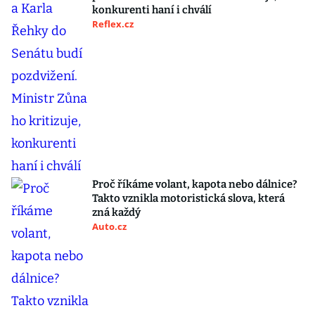
konkurenti haní i chválí
Reflex.cz
Proč říkáme volant, kapota nebo dálnice?
Takto vznikla motoristická slova, která
zná každý
Auto.cz