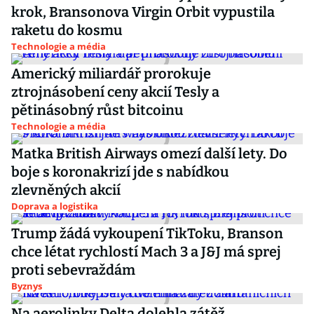
krok, Bransonova Virgin Orbit vypustila
raketu do kosmu
Technologie a média
Americký miliardář prorokuje
ztrojnásobení ceny akcií Tesly a
pětinásobný růst bitcoinu
Technologie a média
Matka British Airways omezí další lety. Do
boje s koronakrizí jde s nabídkou
zlevněných akcií
Doprava a logistika
Trump žádá vykoupení TikToku, Branson
chce létat rychlostí Mach 3 a J&J má sprej
proti sebevraždám
Byznys
Na aerolinky Delta dolehla zátěž