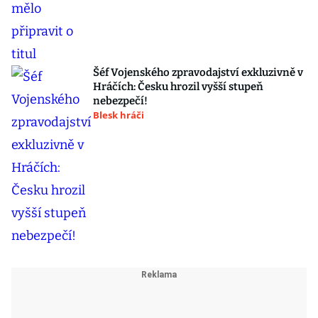
Šéf Vojenského zpravodajství exkluzivně v
Hráčích: Česku hrozil vyšší stupeň
nebezpečí!
Blesk hráči