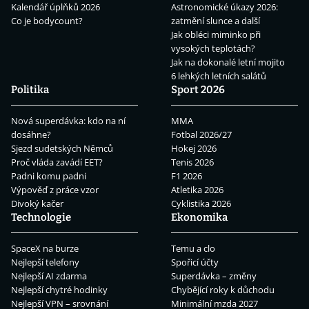
Kalendář úplňků 2026
Astronomické úkazy 2026:
Co je bodycount?
zatmění slunce a další
Jak obléci miminko při
vysokých teplotách?
Jak na dokonalé letní mojito
6 lehkých letních salátů
Politika
Sport 2026
Nová superdávka: kdo na ní
MMA
dosáhne?
Fotbal 2026/27
Sjezd sudetských Němců
Hokej 2026
Proč vláda zavádí EET?
Tenis 2026
Padni komu padni
F1 2026
Výpověď z práce vzor
Atletika 2026
Divoký kačer
Cyklistika 2026
Technologie
Ekonomika
SpaceX na burze
Temu a clo
Nejlepší telefony
Spořicí účty
Nejlepší AI zdarma
Superdávka – změny
Nejlepší chytré hodinky
Chybějící roky k důchodu
Nejlepší VPN – srovnání
Minimální mzda 2027