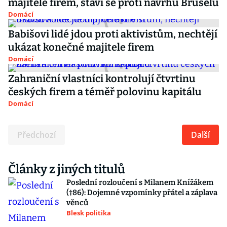
majitele firem, staví se proti návrhu Bruselu
Domácí
Babišovi lidé jdou proti aktivistům, nechtějí
ukázat konečné majitele firem
Domácí
Zahraniční vlastníci kontrolují čtvrtinu
českých firem a téměř polovinu kapitálu
Domácí
Předchozí
Další
Články z jiných titulů
Poslední rozloučení s Milanem Knížákem
(†86): Dojemné vzpomínky přátel a záplava
věnců
Blesk politika