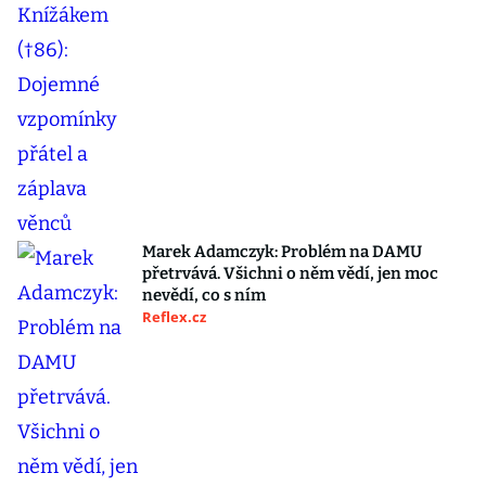
Marek Adamczyk: Problém na DAMU
přetrvává. Všichni o něm vědí, jen moc
nevědí, co s ním
Reflex.cz