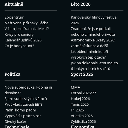
Aktuálně
Léto 2026
Epicentrum
Karlovarský filmový festival
Neštovice: příznaky, léčba
2026
V čem jezdí Yamal a Mesii?
Znamení, že jste potkali
Kvízy pro seniory
někoho z minulého života
Kalendář úplňků 2026
Astronomické úkazy 2026:
Co je bodycount?
zatmění slunce a další
Jak obléci miminko při
vysokých teplotách?
Jak na dokonalé letní mojito
6 lehkých letních salátů
Politika
Sport 2026
Nová superdávka: kdo na ní
MMA
dosáhne?
Fotbal 2026/27
Sjezd sudetských Němců
Hokej 2026
Proč vláda zavádí EET?
Tenis 2026
Padni komu padni
F1 2026
Výpověď z práce vzor
Atletika 2026
Divoký kačer
Cyklistika 2026
Technologie
Ekonomika