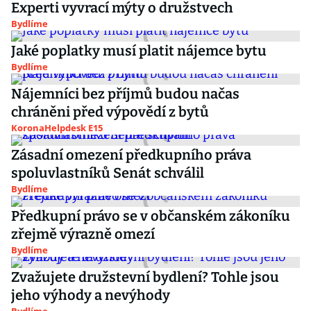
Experti vyvrací mýty o družstvech
Bydlíme
Jaké poplatky musí platit nájemce bytu
Bydlíme
Nájemníci bez příjmů budou načas
chráněni před výpovědí z bytů
KoronaHelpdesk E15
Zásadní omezení předkupního práva
spoluvlastníků Senát schválil
Bydlíme
Předkupní právo se v občanském zákoníku
zřejmě výrazně omezí
Bydlíme
Zvažujete družstevní bydlení? Tohle jsou
jeho výhody a nevýhody