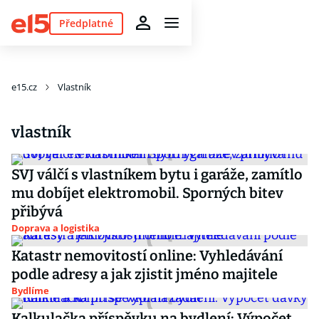
Předplatné
e15.cz
Vlastník
vlastník
SVJ válčí s vlastníkem bytu i garáže, zamítlo
mu dobíjet elektromobil. Sporných bitev
přibývá
Doprava a logistika
Katastr nemovitostí online: Vyhledávání
podle adresy a jak zjistit jméno majitele
Bydlíme
Kalkulačka příspěvku na bydlení: Výpočet