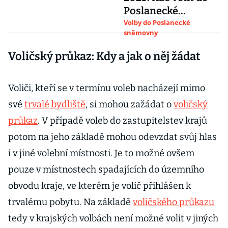
Poslanecké
sněmovny
Volby do Poslanecké
sněmovny
Voličský průkaz: Kdy a jak o něj žádat
Voliči, kteří se v termínu voleb nacházejí mimo
své
trvalé bydliště
, si mohou zažádat o
voličský
průkaz
. V případě voleb do zastupitelstev krajů
potom na jeho základě mohou odevzdat svůj hlas
i v jiné volební místnosti. Je to možné ovšem
pouze v místnostech spadajících do územního
obvodu kraje, ve kterém je volič přihlášen k
trvalému pobytu. Na základě
voličského průkazu
tedy v krajských volbách není možné volit v jiných