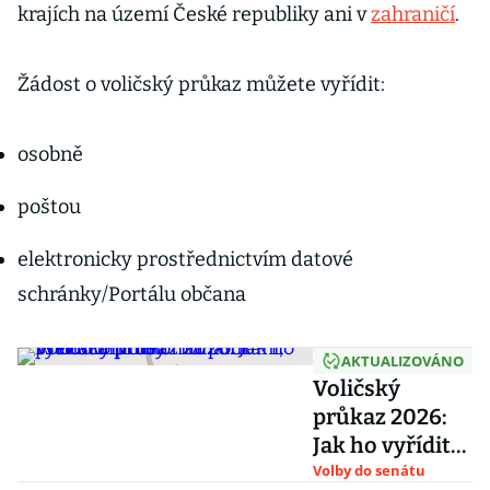
krajích na území České republiky ani v
zahraničí
.
Žádost o voličský průkaz můžete vyřídit:
osobně
poštou
elektronicky prostřednictvím datové
schránky/Portálu občana
AKTUALIZOVÁNO
Voličský
průkaz 2026:
Jak ho vyřídit
online či na
Volby do senátu