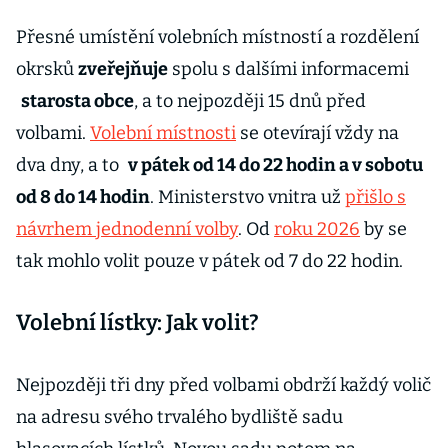
Přesné umístění volebních místností a rozdělení
okrsků
zveřejňuje
spolu s dalšími informacemi
starosta obce
, a to nejpozději 15 dnů před
volbami.
Volební místnosti
se otevírají vždy na
dva dny, a to
v pátek od 14 do 22 hodin a v sobotu
od 8 do 14 hodin
. Ministerstvo vnitra už
přišlo s
návrhem jednodenní volby
. Od
roku 2026
by se
tak mohlo volit pouze v pátek od 7 do 22 hodin.
Volební lístky: Jak volit?
Nejpozději tři dny před volbami obdrží každý volič
na adresu svého trvalého bydliště sadu