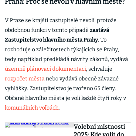
Praha: Proč se nevolí v hlavním městě?
V Praze se krajští zastupitelé nevolí, protože
obdobnou funkci v tomto případě
zastává
Zastupitelstvo hlavního města Prahy
. To
rozhoduje o záležitostech týkajících se Prahy,
tedy například předkládá návrhy zákonů, vydává
územně plánovací dokumentaci
, schvaluje
rozpočet města
nebo vydává obecně závazné
vyhlášky. Zastupitelstvo je tvořeno 65 členy.
Občané hlavního města je volí každé čtyři roky v
komunálních volbách
.
Volební místnosti
2025: Kde volit do