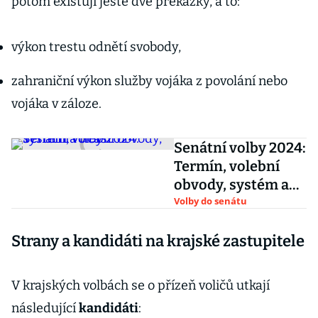
potom existují ještě dvě překážky, a to:
výkon trestu odnětí svobody,
zahraniční výkon služby vojáka z povolání nebo
vojáka v záloze.
Senátní volby 2024:
Termín, volební
obvody, systém a
účast
Volby do senátu
Strany a kandidáti na krajské zastupitele
V krajských volbách se o přízeň voličů utkají
následující
kandidáti
: