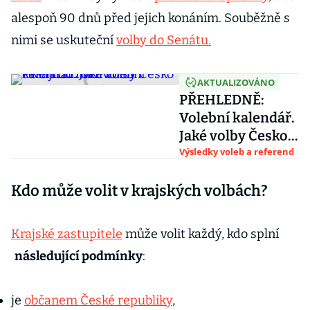
alespoň 90 dnů před jejich konáním. Souběžně s
nimi se uskuteční
volby do Senátu.
AKTUALIZOVÁNO
PŘEHLEDNĚ:
Volební kalendář.
Jaké volby Česko
čekají do roku
Výsledky voleb a referend
2033
Kdo může volit v krajských volbách?
Krajské zastupitele
může volit každý, kdo splní
následující podmínky
:
je
občanem České republiky
,