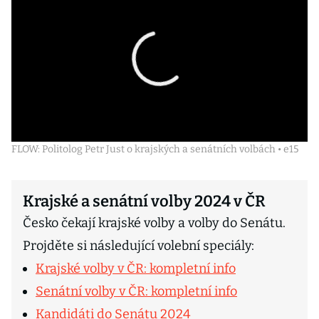
FLOW: Politolog Petr Just o krajských a senátních volbách • e15
Krajské a senátní volby 2024 v ČR
Česko čekají krajské volby a volby do Senátu.
Projděte si následující volební speciály:
Krajské volby v ČR: kompletní info
Senátní volby v ČR: kompletní info
Kandidáti do Senátu 2024