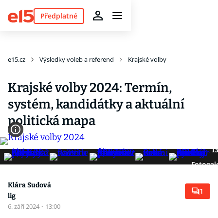
Předplatné
e15.cz
Výsledky voleb a referend
Krajské volby
Krajské volby 2024: Termín,
systém, kandidátky a aktuální
politická mapa
1
Fotogal
Klára Sudová
1
lig
6. září 2024
·
13:00