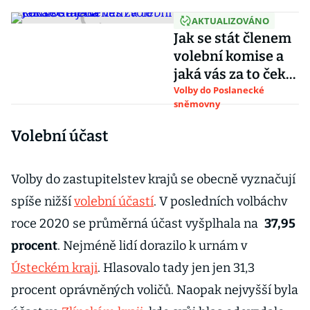
AKTUALIZOVÁNO
Jak se stát členem
volební komise a
jaká vás za to čeká
odměna
Volby do Poslanecké
sněmovny
Volební účast
Volby do zastupitelstev krajů se obecně vyznačují
spíše nižší
volební účastí
. V posledních volbáchv
roce 2020 se průměrná účast vyšplhala na
37,95
procent
. Nejméně lidí dorazilo k urnám v
Ústeckém kraji
. Hlasovalo tady jen jen 31,3
procent oprávněných voličů. Naopak nejvyšší byla