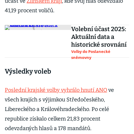
účast ve
Zlínském kraji
, kde svůj hlas odevzdalo
41,19 procent voličů.
Volební účast 2025:
Aktuální data a
historické srovnání
Volby do Poslanecké
sněmovny
Výsledky voleb
Poslední krajské volby vyhrálo hnutí ANO
ve
všech krajích s výjimkou Středočeského,
Libereckého a Královéhradeckého. Po celé
republice získalo celkem 21,83 procent
odevzdaných hlasů a 178 mandátů.