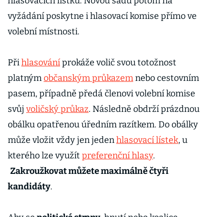
hlasovacích lístků. Novou sadu potom na
vyžádání poskytne i hlasovací komise přímo ve
volební místnosti.
Při
hlasování
prokáže volič svou totožnost
platným
občanským průkazem
nebo cestovním
pasem, případně předá členovi volební komise
svůj
voličský průkaz
. Následně obdrží prázdnou
obálku opatřenou úředním razítkem. Do obálky
může vložit vždy jen jeden
hlasovací lístek
, u
kterého lze využít
preferenční hlasy
.
Zakroužkovat můžete maximálně čtyři
kandidáty
.