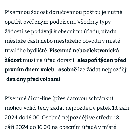
počkání,
pravidla pro
Písemnou žádost doručovanou poštou je nutné
komunální
opatřit ověřeným podpisem. Všechny typy
i senátní volby
žádostí se podávají k obecnímu úřadu, úřadu
městské části nebo městského obvodu v místě
trvalého bydliště.
Písemná nebo elektronická
žádost
musí na úřad dorazit
alespoň týden před
prvním dnem voleb
,
osobně
lze žádat nejpozději
dva dny před volbami
.
Písemně či on-line (přes datovou schránku)
mohou voliči tedy žádat nejpozději v pátek 13. září
2024 do 16:00. Osobně nejpozději ve středu 18.
září 2024 do 16:00 na obecním úřadě v místě