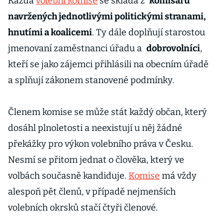
Každá
volební komise
se skládá z
komisařů
navržených jednotlivými politickými stranami,
hnutími a koalicemi
. Ty dále doplňují starostou
jmenovaní zaměstnanci úřadu a
dobrovolníci
,
kteří se jako zájemci přihlásili na obecním úřadě
a splňují zákonem stanovené podmínky.
Členem komise se může stát každý občan, který
dosáhl plnoletosti a neexistují u něj žádné
překážky pro výkon volebního práva v Česku.
Nesmí se přitom jednat o člověka, který ve
volbách současně kandiduje.
Komise
má vždy
alespoň pět členů, v případě nejmenších
volebních okrsků stačí čtyři členové.