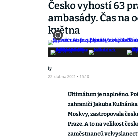
Česko vyhostí 63 p
ambasády. Čas na o
května
ly
22. dubna 2021
·
15:10
Ultimátum je naplněno. Po
zahraničí Jakuba Kulhánka
Moskvy, zastropovala česk
Praze. A to na velikost čes
zaměstnanců velvyslanectv