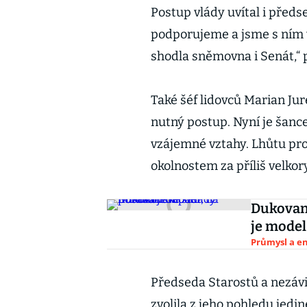
Postup vlády uvítal i předs
podporujeme a jsme s ním v
shodla sněmovna i Senát,“
Také šéf lidovců Marian Jure
nutný postup. Nyní je šanc
vzájemné vztahy. Lhůtu pr
okolnostem za příliš velkor
Dukovan
je model
Průmysl a e
Předseda Starostů a nezávis
zvolila z jeho pohledu jedi