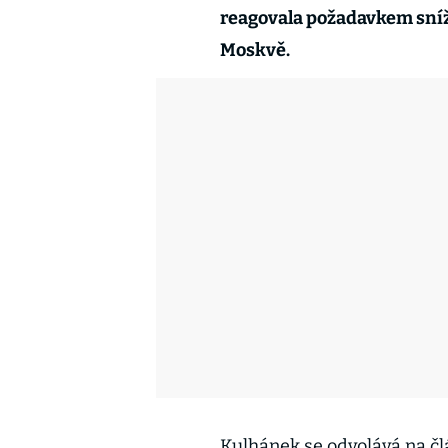
reagovala požadavkem sní
Moskvě.
Kulhánek se odvolává na čl