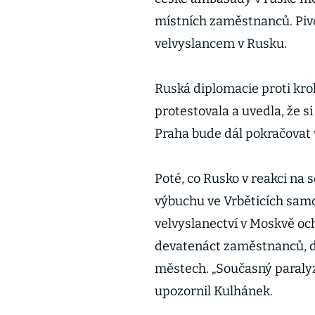
místních zaměstnanců. Piv
velvyslancem v Rusku.
Ruská diplomacie proti kr
protestovala a uvedla, že si
Praha bude dál pokračovat 
Poté, co Rusko v reakci na 
výbuchu ve Vrběticích samo
velvyslanectví v Moskvě oc
devatenáct zaměstnanců, da
městech. „Současný paralyzu
upozornil Kulhánek.