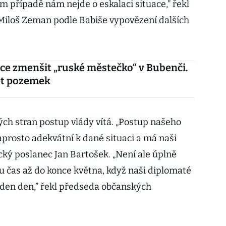
ém případě nám nejde o eskalaci situace,” řekl
Miloš Zeman podle Babiše vypovězení dalších
ce zmenšit „ruské městečko“ v Bubenči.
ět pozemek
ých stran postup vlády vítá. „Postup našeho
aprosto adekvátní k dané situaci a má naši
cký poslanec Jan Bartošek. „Není ale úplně
u čas až do konce května, když naši diplomaté
eden den,” řekl předseda občanských