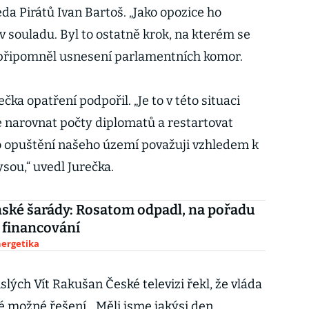
eda Pirátů Ivan Bartoš. „Jako opozice ho
 souladu. Byl to ostatně krok, na kterém se
 připomněl usnesení parlamentních komor.
čka opatření podpořil. „Je to v této situaci
e narovnat počty diplomatů a restartovat
o opuštění našeho území považuji vzhledem k
ysou,“ uvedl Jurečka.
ské šarády: Rosatom odpadl, na pořadu
 financování
nergetika
lých Vít Rakušan České televizi řekl, že vláda
né možné řešení. „Měli jsme jakýsi den