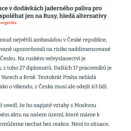
ce v dodávkách jaderného paliva pro
spoléhat jen na Rusy, hledá alternativy
nergetika
dosud největší ambasádou v České republice,
ovaně upozorňovali na riziko naddimenzované
 Česku. Na ruském velvyslanectví je
z toho 27 diplomatů. Dalších 17 pracovníků je
 Varech a Brně. Tentokrát Praha nežádá
ako o víkendu, z Česka musí ale odejít 63 lidí.
 uvedl, že ho napjaté vztahy s Moskvou
ickém aktu na našem území, které máme k
nemůžeme nechat bez reakce. Není to situace,