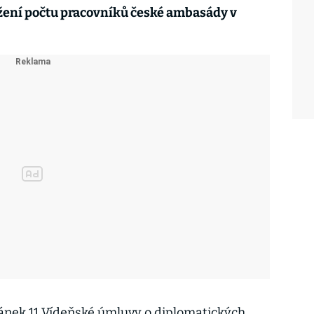
žení počtu pracovníků české ambasády v
ánek 11 Vídeňské úmluvy o diplomatických