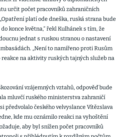
átu určit počet pracovníků zahraničních
 „Opatření platí ode dneška, ruská strana bude
 do konce května,“ řekl Kulhánek s tím, že
doucnu jednat s ruskou stranou o nastavení
ambasádách. „Není to namířeno proti Rusům
 reakce na aktivity ruských tajných služeb na
oškozování vzájemných vztahů, odpověď bude
ala mluvčí ruského ministerstva zahraničí
si předvolalo českého velvyslance Vítězslava
edne, kde mu oznámilo reakci na vyhoštění
žaduje, aby byl snížen počet pracovníků
tropoli s přihlédnutím k rozdílným počtům