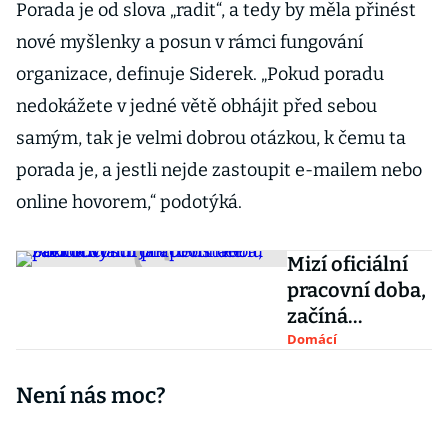
Porada je od slova „radit“, a tedy by měla přinést
nové myšlenky a posun v rámci fungování
organizace, definuje Siderek. „Pokud poradu
nedokážete v jedné větě obhájit před sebou
samým, tak je velmi dobrou otázkou, k čemu ta
porada je, a jestli nejde zastoupit e-mailem nebo
online hovorem,“ podotýká.
Mizí oficiální
pracovní doba,
začíná
syndrom
Domácí
neustálé
Není nás moc?
pohotovosti.
Jak proti němu
zakročit?