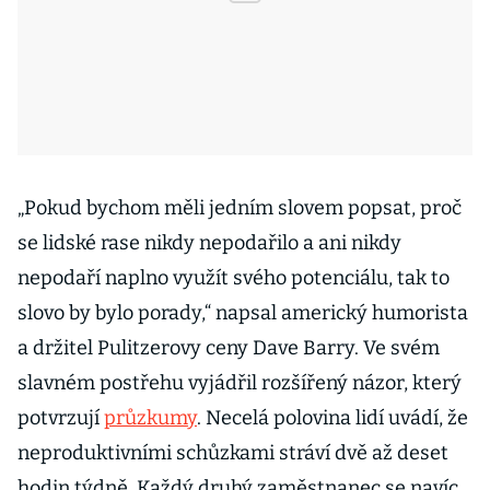
„Pokud bychom měli jedním slovem popsat, proč
se lidské rase nikdy nepodařilo a ani nikdy
nepodaří naplno využít svého potenciálu, tak to
slovo by bylo porady,“ napsal americký humorista
a držitel Pulitzerovy ceny Dave Barry. Ve svém
slavném postřehu vyjádřil rozšířený názor, který
potvrzují
průzkumy
. Necelá polovina lidí uvádí, že
neproduktivními schůzkami stráví dvě až deset
hodin týdně. Každý druhý zaměstnanec se navíc