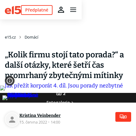
Předplatné
e15.cz
Domácí
„Kolik firmu stojí tato porada?“ a
další otázky, které šetří čas
promrhaný zbytečnými mítinky
2
Fotogalerie
Kristina Veinbender
0
15. června 2022
·
14:00