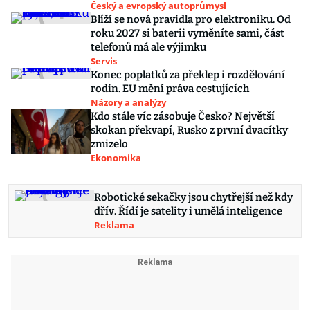
Český a evropský autoprůmysl
Blíží se nová pravidla pro elektroniku. Od
roku 2027 si baterii vyměníte sami, část
telefonů má ale výjimku
Servis
Konec poplatků za překlep i rozdělování
rodin. EU mění práva cestujících
Názory a analýzy
Kdo stále víc zásobuje Česko? Největší
skokan překvapí, Rusko z první dvacítky
zmizelo
Ekonomika
Robotické sekačky jsou chytřejší než kdy
dřív. Řídí je satelity i umělá inteligence
Reklama