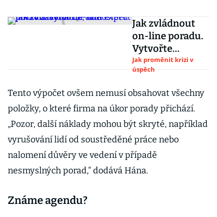
Jak zvládnout
on-line poradu.
Vytvořte
atmosféru jako v
Jak proměnit krizi v
úspěch
zasedačce, radí
expert
Tento výpočet ovšem nemusí obsahovat všechny
položky, o které firma na úkor porady přichází.
„Pozor, další náklady mohou být skryté, například
vyrušování lidí od soustředěné práce nebo
nalomení důvěry ve vedení v případě
nesmyslných porad,“ dodává Hána.
Známe agendu?