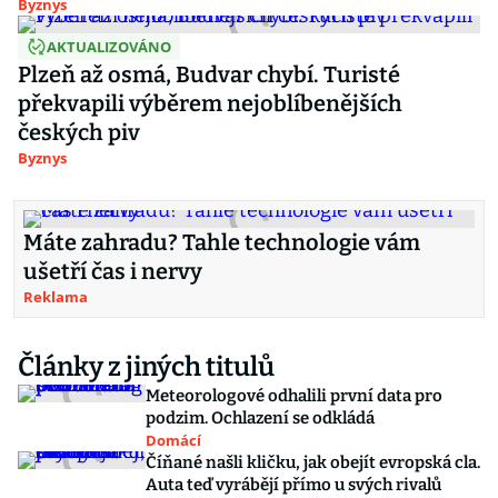
Byznys
AKTUALIZOVÁNO
Plzeň až osmá, Budvar chybí. Turisté
překvapili výběrem nejoblíbenějších
českých piv
Byznys
Máte zahradu? Tahle technologie vám
ušetří čas i nervy
Reklama
Články z jiných titulů
Meteorologové odhalili první data pro
podzim. Ochlazení se odkládá
Domácí
Číňané našli kličku, jak obejít evropská cla.
Auta teď vyrábějí přímo u svých rivalů