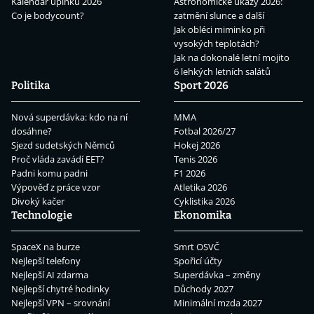
Kalendář úplňků 2026
Astronomické úkazy 2026:
Co je bodycount?
zatmění slunce a další
Jak obléci miminko při
vysokých teplotách?
Jak na dokonalé letní mojito
6 lehkých letních salátů
Politika
Sport 2026
Nová superdávka: kdo na ní
MMA
dosáhne?
Fotbal 2026/27
Sjezd sudetských Němců
Hokej 2026
Proč vláda zavádí EET?
Tenis 2026
Padni komu padni
F1 2026
Výpověď z práce vzor
Atletika 2026
Divoký kačer
Cyklistika 2026
Technologie
Ekonomika
SpaceX na burze
Smrt OSVČ
Nejlepší telefony
Spořicí účty
Nejlepší AI zdarma
Superdávka – změny
Nejlepší chytré hodinky
Důchody 2027
Nejlepší VPN – srovnání
Minimální mzda 2027