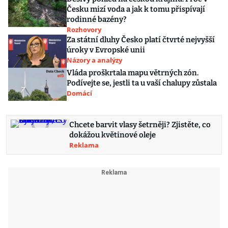
Česku mizí voda a jak k tomu přispívají
rodinné bazény?
Rozhovory
Za státní dluhy Česko platí čtvrté nejvyšší
úroky v Evropské unii
Názory a analýzy
Vláda proškrtala mapu větrných zón.
Podívejte se, jestli ta u vaší chalupy zůstala
Domácí
Chcete barvit vlasy šetrněji? Zjistěte, co
dokážou květinové oleje
Reklama