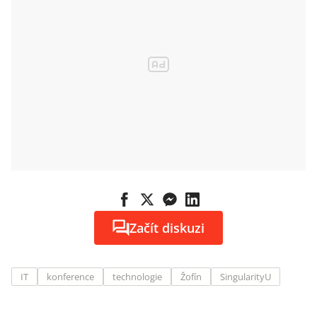
Začít diskuzi
IT
konference
technologie
Žofín
SingularityU