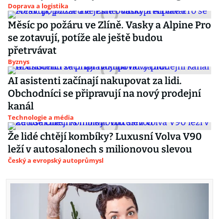
Doprava a logistika
Měsíc po požáru ve Zlíně. Vasky a Alpine Pro
se zotavují, potíže ale ještě budou
přetrvávat
Byznys
AI asistenti začínají nakupovat za lidi.
Obchodníci se připravují na nový prodejní
kanál
Technologie a média
Že lidé chtějí kombíky? Luxusní Volva V90
leží v autosalonech s milionovou slevou
Český a evropský autoprůmysl