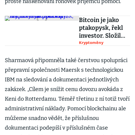
prosté naskenování rohovek příjemců pomoci.
Bitcoin je jako
ptakopysk, řekl
investor. Složil
tím kryptoměně
Kryptoměny
poklonu
Sharmaová připomněla také čerstvou spolupráci
přepravní společnosti Maersk s technologickou
IBM na sledování a dokumentaci jednotlivých
zakázek. „Cílem je snížit cenu dovozu avokáda z
Keni do Rotterdamu. Téměř třetinu z ní totiž tvoří
administrativní náklady. Pomocí blockchainu ale
můžeme snadno vědět, že příslušnou
dokumentaci podepíší v příslušném čase