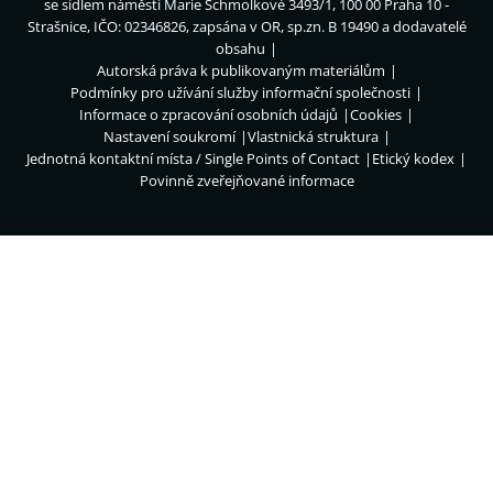
se sídlem náměstí Marie Schmolkové 3493/1, 100 00 Praha 10 -
Strašnice, IČO: 02346826, zapsána v OR, sp.zn. B 19490 a dodavatelé
obsahu
Autorská práva k publikovaným materiálům
Podmínky pro užívání služby informační společnosti
Informace o zpracování osobních údajů
Cookies
Nastavení soukromí
Vlastnická struktura
Jednotná kontaktní místa / Single Points of Contact
Etický kodex
Povinně zveřejňované informace