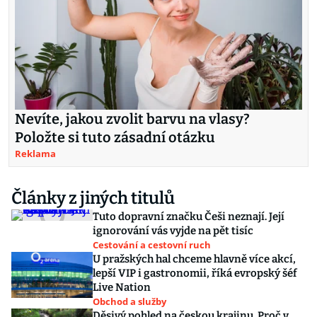
Nevíte, jakou zvolit barvu na vlasy?
Položte si tuto zásadní otázku
Reklama
Články z jiných titulů
Tuto dopravní značku Češi neznají. Její
ignorování vás vyjde na pět tisíc
Cestování a cestovní ruch
U pražských hal chceme hlavně více akcí,
lepší VIP i gastronomii, říká evropský šéf
Live Nation
Obchod a služby
Děsivý pohled na českou krajinu. Proč v