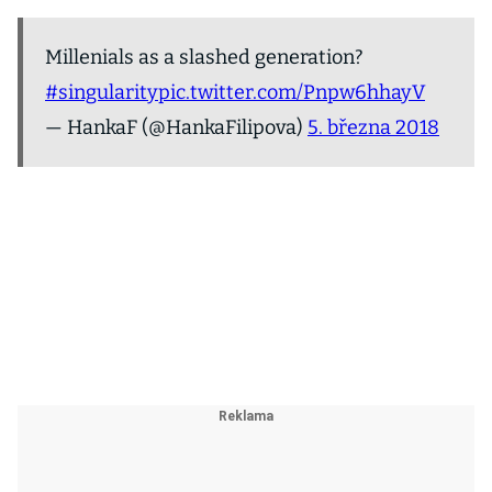
Millenials as a slashed generation?
#singularity
pic.twitter.com/Pnpw6hhayV
— HankaF (@HankaFilipova)
5. března 2018