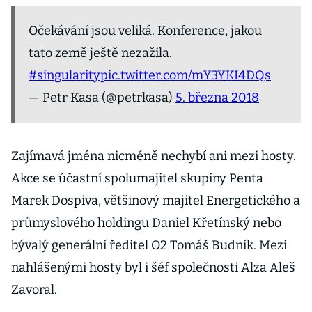
Očekávání jsou veliká. Konference, jakou
tato země ještě nezažila.
#singularity
pic.twitter.com/mY3YKI4DQs
— Petr Kasa (@petrkasa)
5. března 2018
Zajímavá jména nicméně nechybí ani mezi hosty.
Akce se účastní spolumajitel skupiny Penta
Marek Dospiva, většinový majitel Energetického a
průmyslového holdingu Daniel Křetínský nebo
bývalý generální ředitel O2 Tomáš Budník. Mezi
nahlášenými hosty byl i šéf společnosti Alza Aleš
Zavoral.