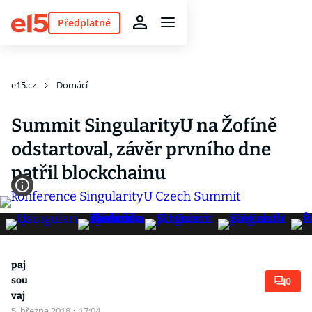
Předplatné
e15.cz
Domácí
Summit SingularityU na Žofíně
odstartoval, závěr prvního dne
patřil blockchainu
paj
sou
0
vaj
5. března 2018
·
17:04