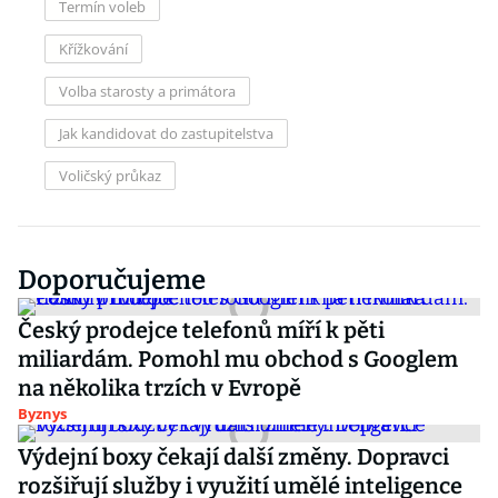
Termín voleb
Křížkování
Volba starosty a primátora
Jak kandidovat do zastupitelstva
Voličský průkaz
Doporučujeme
Český prodejce telefonů míří k pěti
miliardám. Pomohl mu obchod s Googlem
na několika trzích v Evropě
Byznys
Výdejní boxy čekají další změny. Dopravci
rozšiřují služby i využití umělé inteligence