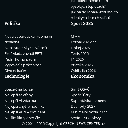
Jak obléci miminko při
vysokých teplotách?
Jak na dokonalé letní mojito
6 lehkých letních salátů
Politika
Sport 2026
Nová superdávka: kdo na ní
MMA
dosáhne?
Fotbal 2026/27
Sjezd sudetských Němců
Hokej 2026
Proč vláda zavádí EET?
Tenis 2026
Padni komu padni
F1 2026
Výpověď z práce vzor
Atletika 2026
Divoký kačer
Cyklistika 2026
Technologie
Ekonomika
SpaceX na burze
Smrt OSVČ
Nejlepší telefony
Spořicí účty
Nejlepší AI zdarma
Superdávka – změny
Nejlepší chytré hodinky
Důchody 2027
Nejlepší VPN – srovnání
Minimální mzda 2027
Netflix filmy a seriály
Senior Pas – slevy
© 2001 - 2026 Copyright
CZECH NEWS CENTER a.s.