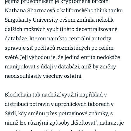
jejímž průkopníkem je kryptoměna bitcoin.
Nathana Sharmaová z kalifornského think tanku
Singularity University ovšem zmínila několik
dalších možných využití této decentralizované
databáze, kterou namísto centrální autority
spravuje síť počítačů rozmístěných po celém
světě. Její výhodou je, že jediná entita nedokáže
manipulovat s údaji v databázi, aniž by změny
neodsouhlasily všechny ostatní.
Blockchain tak nachází využití například v
distribuci potravin v uprchlických táborech v
Sýrii, kdy směnu přes potravinové známky, s
nimiž lze různými způsoby „kšeftovat“, nahrazuje