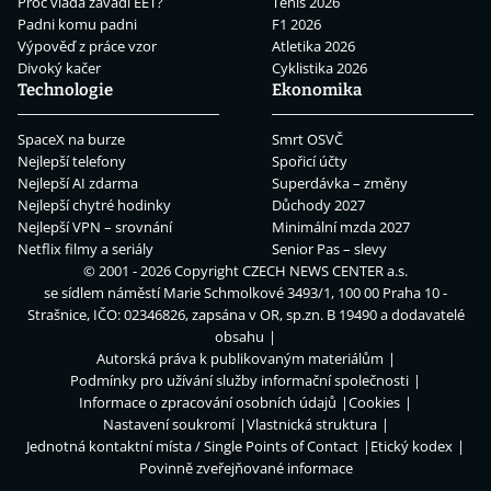
Proč vláda zavádí EET?
Tenis 2026
Padni komu padni
F1 2026
Výpověď z práce vzor
Atletika 2026
Divoký kačer
Cyklistika 2026
Technologie
Ekonomika
SpaceX na burze
Smrt OSVČ
Nejlepší telefony
Spořicí účty
Nejlepší AI zdarma
Superdávka – změny
Nejlepší chytré hodinky
Důchody 2027
Nejlepší VPN – srovnání
Minimální mzda 2027
Netflix filmy a seriály
Senior Pas – slevy
© 2001 - 2026 Copyright
CZECH NEWS CENTER a.s.
se sídlem náměstí Marie Schmolkové 3493/1, 100 00 Praha 10 -
Strašnice, IČO: 02346826, zapsána v OR, sp.zn. B 19490 a dodavatelé
obsahu
Autorská práva k publikovaným materiálům
Podmínky pro užívání služby informační společnosti
Informace o zpracování osobních údajů
Cookies
Nastavení soukromí
Vlastnická struktura
Jednotná kontaktní místa / Single Points of Contact
Etický kodex
Povinně zveřejňované informace