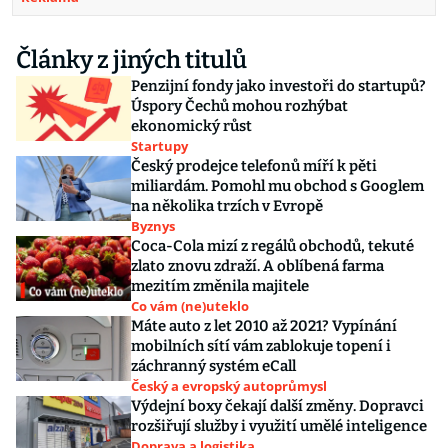
Články z jiných titulů
Penzijní fondy jako investoři do startupů?
Úspory Čechů mohou rozhýbat
ekonomický růst
Startupy
Český prodejce telefonů míří k pěti
miliardám. Pomohl mu obchod s Googlem
na několika trzích v Evropě
Byznys
Coca-Cola mizí z regálů obchodů, tekuté
zlato znovu zdraží. A oblíbená farma
mezitím změnila majitele
Co vám (ne)uteklo
Máte auto z let 2010 až 2021? Vypínání
mobilních sítí vám zablokuje topení i
záchranný systém eCall
Český a evropský autoprůmysl
Výdejní boxy čekají další změny. Dopravci
rozšiřují služby i využití umělé inteligence
Doprava a logistika