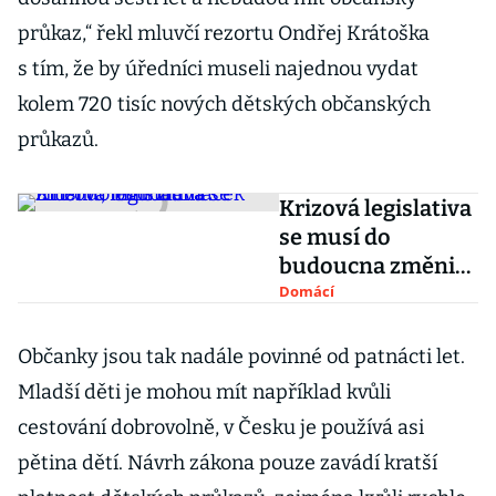
průkaz,“ řekl mluvčí rezortu Ondřej Krátoška
s tím, že by úředníci museli najednou vydat
kolem 720 tisíc nových dětských občanských
průkazů.
Krizová legislativa
se musí do
budoucna změnit,
míní Hamáček
Domácí
Občanky jsou tak nadále povinné od patnácti let.
Mladší děti je mohou mít například kvůli
cestování dobrovolně, v Česku je používá asi
pětina dětí. Návrh zákona pouze zavádí kratší