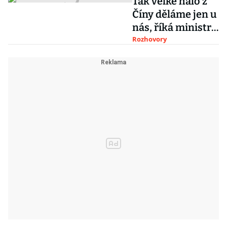
Tak velké haló z
Číny děláme jen u
nás, říká ministr
zahraničí Petříček
Rozhovory