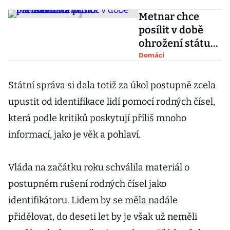
Metnar chce
posílit v době
ohrožení státu
moc premiéra na
Domácí
úkor
parlamentu
Státní správa si dala totiž za úkol postupně zcela
upustit od identifikace lidí pomocí rodných čísel,
která podle kritiků poskytují příliš mnoho
informací, jako je věk a pohlaví.
Vláda na začátku roku schválila materiál o
postupném rušení rodných čísel jako
identifikátoru. Lidem by se měla nadále
přidělovat, do deseti let by je však už neměli