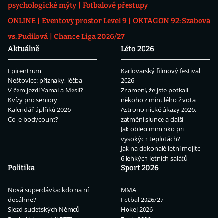
psychologické mýty
Fotbalové přestupy
ONLINE
Eventový prostor Level 9
OKTAGON 92: Szabová
vs. Pudilová
Chance Liga 2026/27
Aktuálně
Léto 2026
Epicentrum
Karlovarský filmový festival
Neštovice: příznaky, léčba
2026
V čem jezdí Yamal a Mesii?
Znamení, že jste potkali
Kvízy pro seniory
někoho z minulého života
Kalendář úplňků 2026
Astronomické úkazy 2026:
Co je bodycount?
zatmění slunce a další
Jak obléci miminko při
vysokých teplotách?
Jak na dokonalé letní mojito
6 lehkých letních salátů
Politika
Sport 2026
Nová superdávka: kdo na ní
MMA
dosáhne?
Fotbal 2026/27
Sjezd sudetských Němců
Hokej 2026