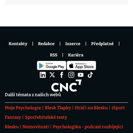
Kontakty
Redakce
Inzerce
Předplatné
RSS
Kariéra
Další témata z našich webů
Moje Psychologie
Blesk Tlapky
Hráči na Blesku
iSport
Fantasy
Spotřebitelské testy
Blesku
Nemovitosti
Psychologika - podcast rozbíjející