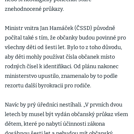
znehodnocené průkazy.
Ministr vnitra Jan Hamáček (ČSSD) původně
počítal také s tím, že občanky budou povinné pro
všechny děti od šesti let. Bylo to z toho důvodu,
aby děti mohly používat čísla občanek místo
rodných čísel k identifikaci. Od plánu nakonec
ministerstvo upustilo, znamenalo by to podle
rezortu další byrokracii pro rodiče.
Navíc by prý úředníci nestíhali. „V prvních dvou
letech by musel být vydán občanský průkaz všem
dětem, které po nabytí účinnosti zákona
dosáhnou šesti let a nebudou mít občanský