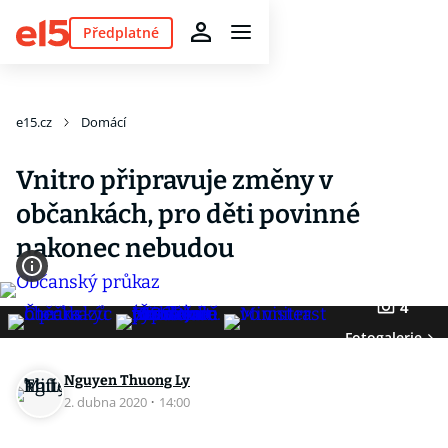
Předplatné
e15.cz
Domácí
Vnitro připravuje změny v
občankách, pro děti povinné
nakonec nebudou
4
Fotogalerie
Nguyen Thuong Ly
2. dubna 2020
·
14:00