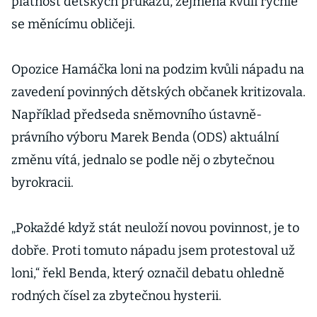
platnost dětských průkazů, zejména kvůli rychle
se měnícímu obličeji.
Opozice Hamáčka loni na podzim kvůli nápadu na
zavedení povinných dětských občanek kritizovala.
Například předseda sněmovního ústavně-
právního výboru Marek Benda (ODS) aktuální
změnu vítá, jednalo se podle něj o zbytečnou
byrokracii.
„Pokaždé když stát neuloží novou povinnost, je to
dobře. Proti tomuto nápadu jsem protestoval už
loni,“ řekl Benda, který označil debatu ohledně
rodných čísel za zbytečnou hysterii.