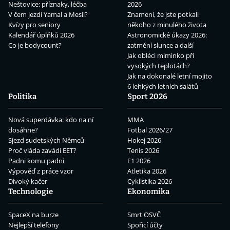
Neštovice: příznaky, léčba
2026
V čem jezdí Yamal a Mesii?
Znamení, že jste potkali
Kvízy pro seniory
někoho z minulého života
Kalendář úplňků 2026
Astronomické úkazy 2026:
Co je bodycount?
zatmění slunce a další
Jak obléci miminko při
vysokých teplotách?
Jak na dokonalé letní mojito
6 lehkých letních salátů
Politika
Sport 2026
Nová superdávka: kdo na ní
MMA
dosáhne?
Fotbal 2026/27
Sjezd sudetských Němců
Hokej 2026
Proč vláda zavádí EET?
Tenis 2026
Padni komu padni
F1 2026
Výpověď z práce vzor
Atletika 2026
Divoký kačer
Cyklistika 2026
Technologie
Ekonomika
SpaceX na burze
Smrt OSVČ
Nejlepší telefony
Spořicí účty