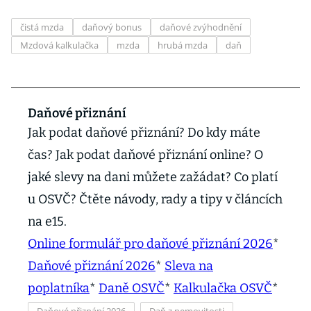
čistá mzda
daňový bonus
daňové zvýhodnění
Mzdová kalkulačka
mzda
hrubá mzda
daň
Daňové přiznání
Jak podat daňové přiznání? Do kdy máte
čas? Jak podat daňové přiznání online? O
jaké slevy na dani můžete zažádat? Co platí
u OSVČ? Čtěte návody, rady a tipy v článcích
na e15.
Online formulář pro daňové přiznání 2026
*
Daňové přiznání 2026
*
Sleva na
poplatníka
*
Daně OSVČ
*
Kalkulačka OSVČ
*