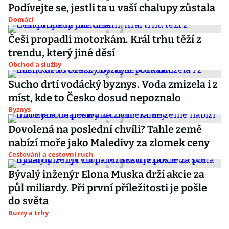
Podívejte se, jestli ta u vaší chalupy zůstala
Domácí
Češi propadli motorkám. Král trhu těží z
trendu, který jiné děsí
Obchod a služby
Sucho drtí vodácký byznys. Voda zmizela i z
míst, kde to Česko dosud nepoznalo
Byznys
Dovolená na poslední chvíli? Tahle země
nabízí moře jako Maledivy za zlomek ceny
Cestování a cestovní ruch
Bývalý inženýr Elona Muska drží akcie za
půl miliardy. Při první příležitosti je pošle
do světa
Burzy a trhy