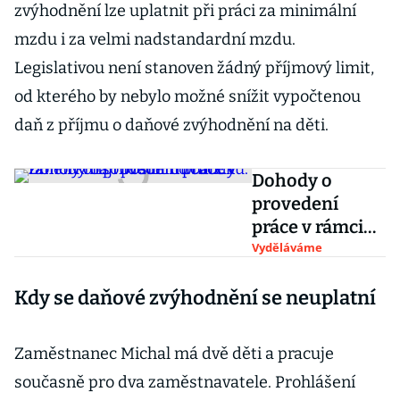
zvýhodnění lze uplatnit při práci za minimální
mzdu i za velmi nadstandardní mzdu.
Legislativou není stanoven žádný příjmový limit,
od kterého by nebylo možné snížit vypočtenou
daň z příjmu o daňové zvýhodnění na děti.
Dohody o
provedení
práce v rámci
konsolidačního
Vyděláváme
balíčku: Změny
Kdy se daňové zvýhodnění se neuplatní
mají posílit
důchody
Zaměstnanec Michal má dvě děti a pracuje
současně pro dva zaměstnavatele. Prohlášení