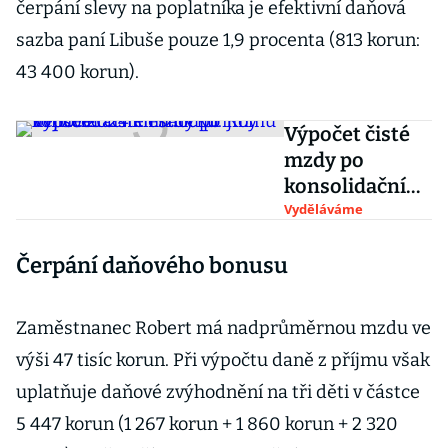
čerpání slevy na poplatníka je efektivní daňová
sazba paní Libuše pouze 1,9 procenta (813 korun:
43 400 korun).
Výpočet čisté
mzdy po
konsolidačním
balíčku: Komu
Vyděláváme
v roce 2024
Čerpání daňového bonusu
klesnou příjmy
nejvíce?
Zaměstnanec Robert má nadprůměrnou mzdu ve
výši 47 tisíc korun. Při výpočtu daně z příjmu však
uplatňuje daňové zvýhodnění na tři děti v částce
5 447 korun (1 267 korun + 1 860 korun + 2 320