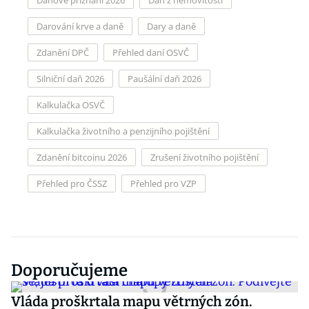
Daňové přiznání 2026
Daň z nemovitosti
Darování krve a daně
Dary a daně
Zdanění DPČ
Přehled daní OSVČ
Silniční daň 2026
Paušální daň 2026
Kalkulačka OSVČ
Kalkulačka životního a penzijního pojištění
Zdanění bitcoinu 2026
Zrušení životního pojištění
Přehled pro ČSSZ
Přehled pro VZP
Doporučujeme
Vláda proškrtala mapu větrných zón.