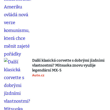
Další klasická corvette s dobrými jízdními
vlastnostmi? Mitsuoka znovu využije
legendární MX-5
Auto.cz