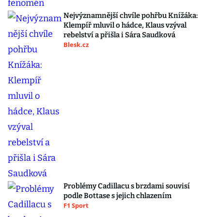
Nejvýznamnější chvíle pohřbu Knížáka:
Klempíř mluvil o hádce, Klaus vzýval
rebelství a přišla i Sára Saudková
Blesk.cz
Problémy Cadillacu s brzdami souvisí
podle Bottase s jejich chlazením
F1 Sport