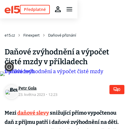
Předplatné
e15.cz
Finexpert
Daňové přiznání
Daňové zvýhodnění a výpočet
čisté mzdy v příkladech
Petr Gola
0
23. května 2023
·
12:23
Mezi
daňové slevy
snižující přímo vypočtenou
daň z příjmu patří i daňové zvýhodnění na děti.