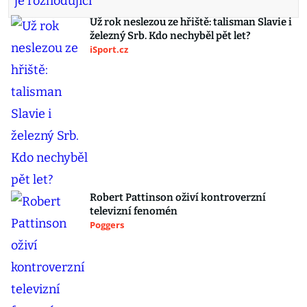
Už rok neslezou ze hřiště: talisman Slavie i
železný Srb. Kdo nechyběl pět let?
iSport.cz
Robert Pattinson oživí kontroverzní
televizní fenomén
Poggers