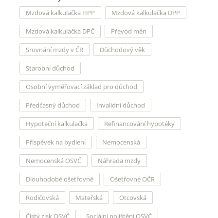
Mzdová kalkulačka HPP
Mzdová kalkulačka DPP
Mzdová kalkulačka DPČ
Převod měn
Srovnání mzdy v ČR
Důchodový věk
Starobní důchod
Osobní vyměřovací základ pro důchod
Předčasný důchod
Invalidní důchod
Hypoteční kalkulačka
Refinancování hypotéky
Příspěvek na bydlení
Nemocenská
Nemocenská OSVČ
Náhrada mzdy
Dlouhodobé ošetřovné
Ošetřovné OČR
Rodičovská
Mateřská
Otcovská
Čistý zisk OSVČ
Sociální pojištění OSVČ