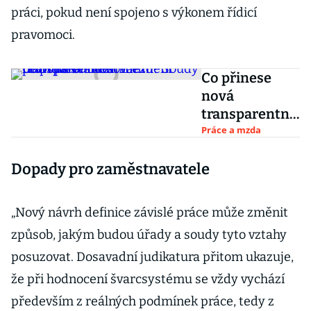
práci, pokud není spojeno s výkonem řídicí
pravomoci.
Co přinese
nová
transparentno
st mezd?
Práce a mzda
Soudy i
Dopady pro zaměstnavatele
evropská
směrnice
mění pravidla
„Nový návrh definice závislé práce může změnit
odměňování
způsob, jakým budou úřady a soudy tyto vztahy
posuzovat. Dosavadní judikatura přitom ukazuje,
že při hodnocení švarcsystému se vždy vychází
především z reálných podmínek práce, tedy z