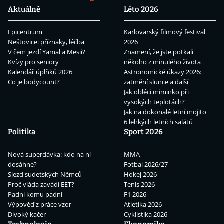
Aktuálně
Léto 2026
Epicentrum
Karlovarský filmový festival
Neštovice: příznaky, léčba
2026
V čem jezdí Yamal a Mesii?
Znamení, že jste potkali
Kvízy pro seniory
někoho z minulého života
Kalendář úplňků 2026
Astronomické úkazy 2026:
Co je bodycount?
zatmění slunce a další
Jak obléci miminko při
vysokých teplotách?
Jak na dokonalé letní mojito
6 lehkých letních salátů
Politika
Sport 2026
Nová superdávka: kdo na ní
MMA
dosáhne?
Fotbal 2026/27
Sjezd sudetských Němců
Hokej 2026
Proč vláda zavádí EET?
Tenis 2026
Padni komu padni
F1 2026
Výpověď z práce vzor
Atletika 2026
Divoký kačer
Cyklistika 2026