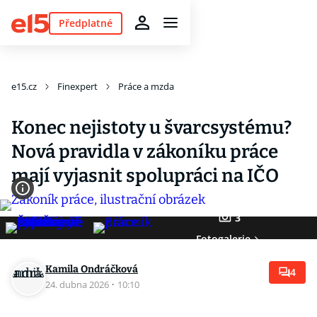
Předplatné
e15.cz
Finexpert
Práce a mzda
Konec nejistoty u švarcsystému?
Nová pravidla v zákoníku práce
mají vyjasnit spolupráci na IČO
3
Fotogalerie
Kamila Ondráčková
4
24. dubna 2026
·
10:10