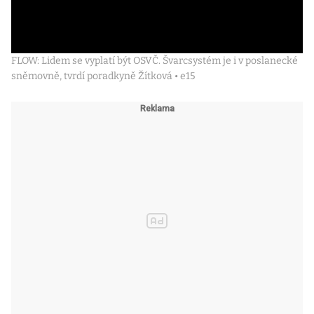
FLOW: Lidem se vyplatí být OSVČ. Švarcsystém je i v poslanecké
sněmovně, tvrdí poradkyně Žítková • e15