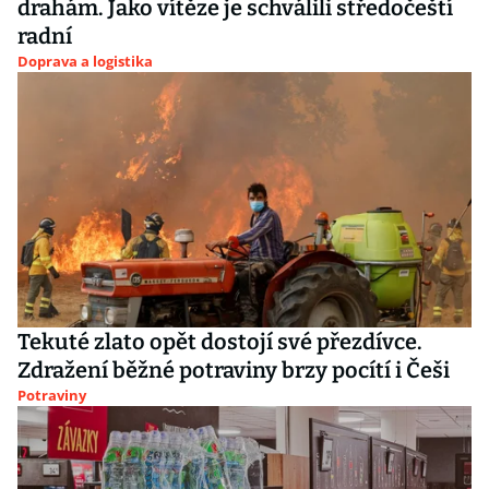
drahám. Jako vítěze je schválili středočeští
radní
Doprava a logistika
Tekuté zlato opět dostojí své přezdívce.
Zdražení běžné potraviny brzy pocítí i Češi
Potraviny