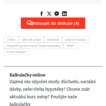
Vstoupit do diskuze (4)
Česko
zákoník práce
závislost
pracovní doba
Nejvyšší správní soud České republiky
OSVČ
Forvis Mazars
Kalkulačky online
Zajímá vás výpočet mzdy, důchodu, sociální
dávky, nebo třeba hypotéky? Chcete znát
aktuální kurz měny? Použijte naše
kalkulačky: