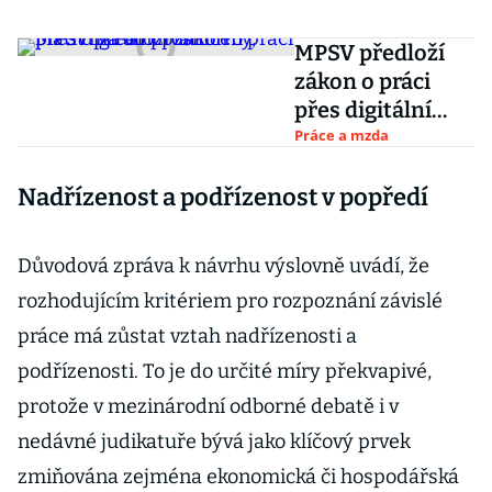
MPSV předloží
zákon o práci
přes digitální
platformy, platit
Práce a mzda
má od prosince
Nadřízenost a podřízenost v popředí
Důvodová zpráva k návrhu výslovně uvádí, že
rozhodujícím kritériem pro rozpoznání závislé
práce má zůstat vztah nadřízenosti a
podřízenosti. To je do určité míry překvapivé,
protože v mezinárodní odborné debatě i v
nedávné judikatuře bývá jako klíčový prvek
zmiňována zejména ekonomická či hospodářská