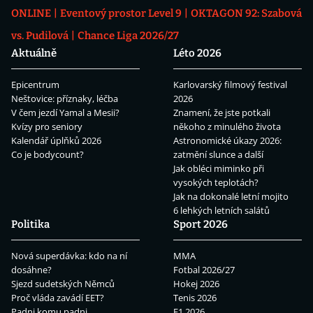
ONLINE
Eventový prostor Level 9
OKTAGON 92: Szabová
vs. Pudilová
Chance Liga 2026/27
Aktuálně
Léto 2026
Epicentrum
Karlovarský filmový festival
Neštovice: příznaky, léčba
2026
V čem jezdí Yamal a Mesii?
Znamení, že jste potkali
Kvízy pro seniory
někoho z minulého života
Kalendář úplňků 2026
Astronomické úkazy 2026:
Co je bodycount?
zatmění slunce a další
Jak obléci miminko při
vysokých teplotách?
Jak na dokonalé letní mojito
6 lehkých letních salátů
Politika
Sport 2026
Nová superdávka: kdo na ní
MMA
dosáhne?
Fotbal 2026/27
Sjezd sudetských Němců
Hokej 2026
Proč vláda zavádí EET?
Tenis 2026
Padni komu padni
F1 2026