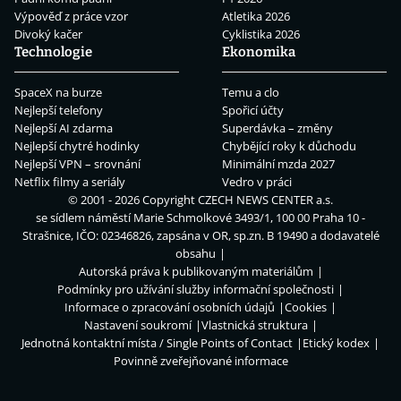
Výpověď z práce vzor
Atletika 2026
Divoký kačer
Cyklistika 2026
Technologie
Ekonomika
SpaceX na burze
Temu a clo
Nejlepší telefony
Spořicí účty
Nejlepší AI zdarma
Superdávka – změny
Nejlepší chytré hodinky
Chybějící roky k důchodu
Nejlepší VPN – srovnání
Minimální mzda 2027
Netflix filmy a seriály
Vedro v práci
© 2001 - 2026 Copyright
CZECH NEWS CENTER a.s.
se sídlem náměstí Marie Schmolkové 3493/1, 100 00 Praha 10 -
Strašnice, IČO: 02346826, zapsána v OR, sp.zn. B 19490 a dodavatelé
obsahu
Autorská práva k publikovaným materiálům
Podmínky pro užívání služby informační společnosti
Informace o zpracování osobních údajů
Cookies
Nastavení soukromí
Vlastnická struktura
Jednotná kontaktní místa / Single Points of Contact
Etický kodex
Povinně zveřejňované informace