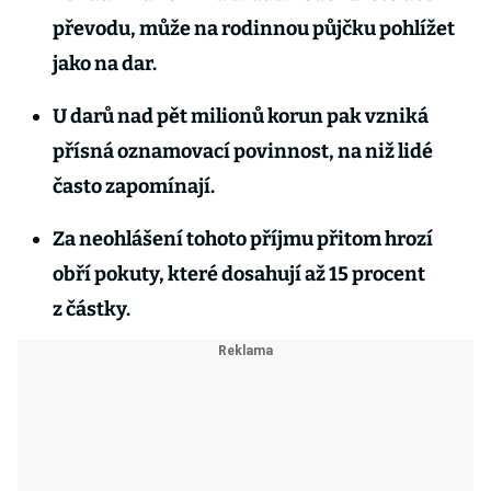
převodu, může na rodinnou půjčku pohlížet
jako na dar.
U darů nad pět milionů korun pak vzniká
přísná oznamovací povinnost, na niž lidé
často zapomínají.
Za neohlášení tohoto příjmu přitom hrozí
obří pokuty, které dosahují až 15 procent
z částky.