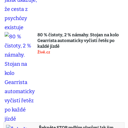
80 % čistoty, 2 % námahy. Stojan na kolo
Gearrista automaticky vyčistí řetěz po
každé jízdě
Živě.cz
Řekněte STOP mdlým vlasům! Jak jim