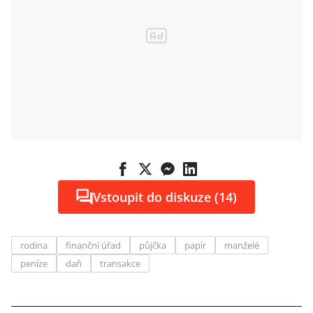
přijdete o
statisíce
Vstoupit do diskuze (14)
rodina
finanční úřad
půjčka
papír
manželé
peníze
daň
transakce