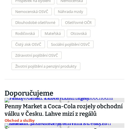
Příspěvek na bydlení
Nemocenská
Nemocenská OSVČ
Náhrada mzdy
Dlouhodobé ošetřovné
Ošetřovné OČR
Rodičovská
Mateřská
Otcovská
Čistý zisk OSVČ
Sociální pojištění OSVČ
Zdravotní pojištění OSVČ
Životní pojištění a penzijní produkty
Doporučujeme
Penny Market a Coca-Cola rozjely obchodní
válku v Česku. Lahve mizí z regálů
Obchod a služby