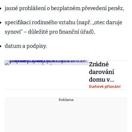
jasné prohlášení o bezplatném převedení peněz,
specifikaci rodinného vztahu (např. „otec daruje
synovi“ – důležité pro finanční úřad),
datum a podpisy.
Zrádné
darování
domu v
rodině: Daň
Daňové přiznání
neplatíte,
kvůli těmto
dvěma
zbytečným
chybám ale