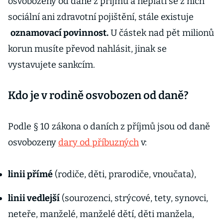
osvobozeny od daně z příjmu a neplatí se z nich
sociální ani zdravotní pojištění, stále existuje
oznamovací povinnost.
U částek nad pět milionů
korun musíte převod nahlásit, jinak se
vystavujete sankcím.
Kdo je v rodině osvobozen od daně?
Podle § 10 zákona o daních z příjmů jsou od daně
osvobozeny
dary od příbuzných
v:
linii přímé
(rodiče, děti, prarodiče, vnoučata),
linii vedlejší
(sourozenci, strýcové, tety, synovci,
neteře, manželé, manželé dětí, děti manžela,