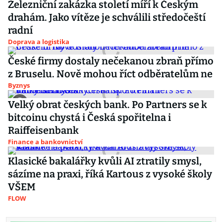
Železniční zakázka století míří k Českým
drahám. Jako vítěze je schválili středočeští
radní
Doprava a logistika
České firmy dostaly nečekanou zbraň přímo
z Bruselu. Nově mohou říct odběratelům ne
Byznys
Velký obrat českých bank. Po Partners se k
bitcoinu chystá i Česká spořitelna i
Raiffeisenbank
Finance a bankovnictví
Klasické bakalářky kvůli AI ztratily smysl,
sázíme na praxi, říká Kartous z vysoké školy
VŠEM
FLOW