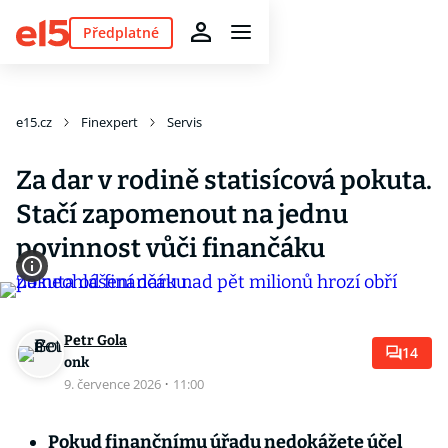
Předplatné
e15.cz
Finexpert
Servis
Za dar v rodině statisícová pokuta.
Stačí zapomenout na jednu
povinnost vůči finančáku
Petr Gola
14
onk
9. července 2026
·
11:00
Pokud finančnímu úřadu nedokážete účel