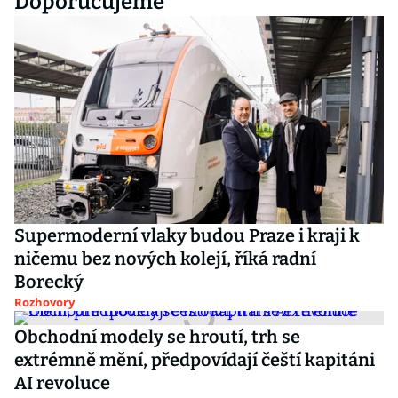
Doporučujeme
Supermoderní vlaky budou Praze i kraji k
ničemu bez nových kolejí, říká radní
Borecký
Rozhovory
Obchodní modely se hroutí, trh se
extrémně mění, předpovídají čeští kapitáni
AI revoluce