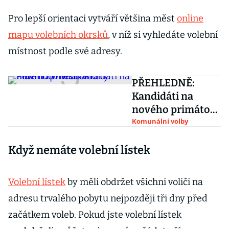
Pro lepší orientaci vytváří většina měst
online
mapu volebních okrsků
, v níž si vyhledáte volební
místnost podle své adresy.
PŘEHLEDNĚ:
Kandidáti na
nového primátora
hlavního města
Komunální volby
Prahy
Když nemáte volební lístek
Volební lístek
by měli obdržet všichni voliči na
adresu trvalého pobytu nejpozději tři dny před
začátkem voleb. Pokud jste volební lístek