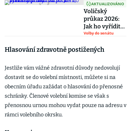
AKTUALIZOVÁNO
Voličský
průkaz 2026:
Jak ho vyřídit
online či na
Volby do senátu
počkání,
Hlasování zdravotně postižených
pravidla pro
komunální
i senátní volby
Jestliže vám vážné zdravotní důvody nedovolují
dostavit se do volební místnosti, můžete si na
obecním úřadu zažádat o hlasování do přenosné
schránky. Členové volební komise se však s
přenosnou urnou mohou vydat pouze na adresu v
rámci volebního okrsku.