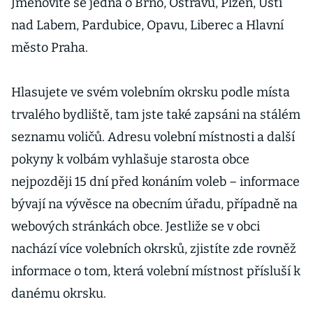
Jmenovitě se jedná o Brno, Ostravu, Plzeň, Ústí
nad Labem, Pardubice, Opavu, Liberec a Hlavní
město Praha.
Hlasujete ve svém volebním okrsku podle místa
trvalého bydliště, tam jste také zapsáni na stálém
seznamu voličů. Adresu volební místnosti a další
pokyny k volbám vyhlašuje starosta obce
nejpozději 15 dní před konáním voleb – informace
bývají na vývěsce na obecním úřadu, případně na
webových stránkách obce. Jestliže se v obci
nachází více volebních okrsků, zjistíte zde rovněž
informace o tom, která volební místnost přísluší k
danému okrsku.