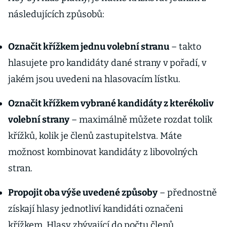
následujících způsobů:
Označit křížkem jednu volební stranu
– takto
hlasujete pro kandidáty dané strany v pořadí, v
jakém jsou uvedeni na hlasovacím lístku.
Označit křížkem vybrané kandidáty z kterékoliv
volební strany
– maximálně můžete rozdat tolik
křížků, kolik je členů zastupitelstva. Máte
možnost kombinovat kandidáty z libovolných
stran.
Propojit oba výše uvedené způsoby
– přednostně
získají hlasy jednotliví kandidáti označeni
křížkem. Hlasy zbývající do počtu členů