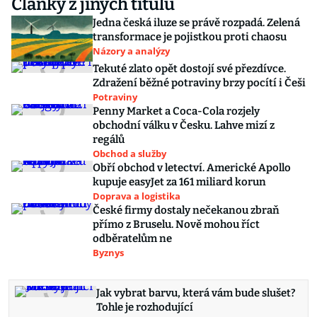
Články z jiných titulů
Jedna česká iluze se právě rozpadá. Zelená
transformace je pojistkou proti chaosu
Názory a analýzy
Tekuté zlato opět dostojí své přezdívce.
Zdražení běžné potraviny brzy pocítí i Češi
Potraviny
Penny Market a Coca-Cola rozjely
obchodní válku v Česku. Lahve mizí z
regálů
Obchod a služby
Obří obchod v letectví. Americké Apollo
kupuje easyJet za 161 miliard korun
Doprava a logistika
České firmy dostaly nečekanou zbraň
přímo z Bruselu. Nově mohou říct
odběratelům ne
Byznys
Jak vybrat barvu, která vám bude slušet?
Tohle je rozhodující