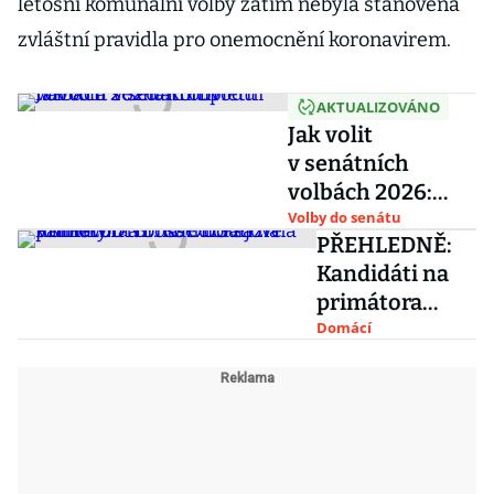
letošní komunální volby zatím nebyla stanovena
zvláštní pravidla pro onemocnění koronavirem.
AKTUALIZOVÁNO
Jak volit
v senátních
volbách 2026:
Kompletní návod
Volby do senátu
PŘEHLEDNĚ:
a seznam obvodů
Kandidáti na
primátora
Brna. ODS sází
Domácí
na Vaňkovou a
bosse
hokejové
Komety