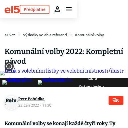
Předplatné
e15.cz
Výsledky voleb a referend
Komunální volby
Komunální volby 2022: Kompletní
návod
3
Fotogalerie
Petr Pohůdka
0
23. září 2022
·
11:30
Komunální volby se konají každé čtyři roky. Ty