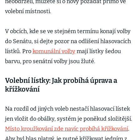
neobdrželi, můžete si o nový požádat přímo ve
volební místnosti.
V obcích, kde se ve stejném termínu konají volby
do Senátu, si dejte pozor na odlišení hlasovacích
lístků. Pro
komunální volby
mají lístky šedou
barvu, pro senátní volby jsou žluté.
Volební lístky: Jak probíhá úprava a
křížkování
Na rozdíl od jiných voleb nestačí hlasovací lístek
jen vložit do obálky, systém je poněkud složitější.
Místo kroužkování zde navíc probíhá křížkování
.
Aby byl hlas platný, je nutné křížkovat jedním z