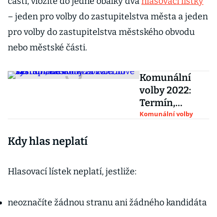
částí, vložíte do jedné obálky dva
hlasovací lístky
– jeden pro volby do zastupitelstva města a jeden
pro volby do zastupitelstva městského obvodu
nebo městské části.
Komunální
volby 2022:
Termín,
kandidáti a
Komunální volby
volební
Kdy hlas neplatí
systém. Česko
v září volí nové
zastupitele
Hlasovací lístek neplatí, jestliže:
neoznačíte žádnou stranu ani žádného kandidáta