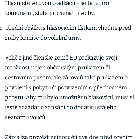
Hlasujete ve dvou obálkách - šedá je pro
komunální, žlutá pro senátní volby.
Úřední obálku s hlasovacím lístkem vhodíte před
zraky komise do volební urny.
Volič z jiné členské země EU prokazuje svoji
totožnost nejen občanským průkazem či
cestovním pasem, ale zároveň také průkazem o
povolení k pobytu či potvrzením o přechodném
pobytu. Aby mu bylo umožněno hlasování, musí si
ještě zažádat o zapsání do dodatku stálého
seznamu voličů.
Zápis lze provést nejpozději dva dny před prvním