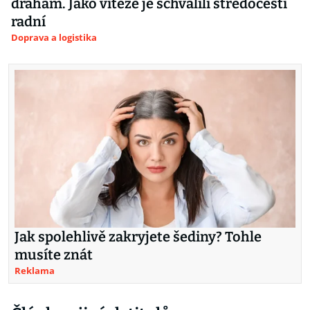
drahám. Jako vítěze je schválili středočeští
radní
Doprava a logistika
Jak spolehlivě zakryjete šediny? Tohle
musíte znát
Reklama