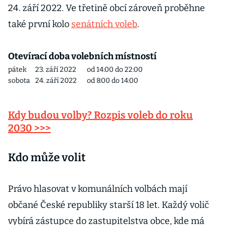
24. září 2022. Ve třetině obcí zároveň proběhne
také první kolo
senátních voleb
.
Otevírací doba volebních místností
pátek
23. září 2022
od 14:00 do 22:00
sobota
24. září 2022
od 8:00 do 14:00
Kdy budou volby? Rozpis voleb do roku
2030 >>>
Kdo může volit
Právo hlasovat v komunálních volbách mají
občané České republiky starší 18 let. Každý volič
vybírá zástupce do zastupitelstva obce, kde má