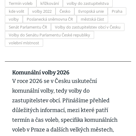
Termín voleb
křížkování
volby do zastupitelstva
kde volit
volby 2022
Česko
Evropská unie
Praha
volby
Poslanecká sněmovna ČR
městská část
Senát Parlamentu ČR
Volby do zastupitelstev obcí v Česku
Volby do Senátu Parlamentu České republiky
volební místnost
Komunální volby 2026
V roce 2026 se v Česku uskuteční
komunální volby, tedy volby do
zastupitelstev obcí. Přinášíme přehled
důležitých informací, mezi které patří
termín a čas voleb, specifika komunálních
voleb v Praze a dalších velkých městech,