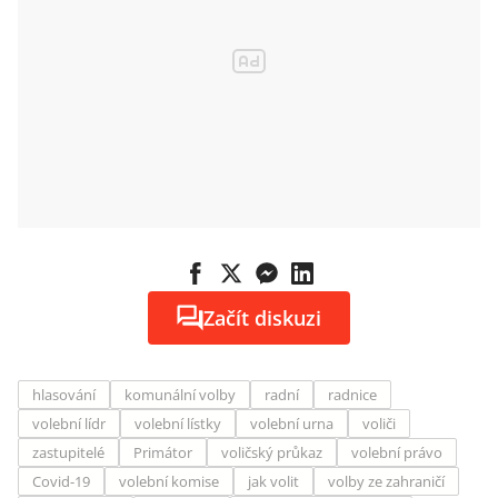
Začít diskuzi
hlasování
komunální volby
radní
radnice
volební lídr
volební lístky
volební urna
voliči
zastupitelé
Primátor
voličský průkaz
volební právo
Covid-19
volební komise
jak volit
volby ze zahraničí