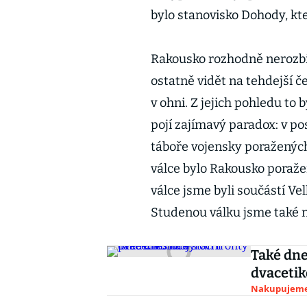
bylo stanovisko Dohody, kte
Rakousko rozhodně nerozbili
ostatně vidět na tehdejší če
v ohni. Z jejich pohledu to
pojí zajímavý paradox: v po
táboře vojensky poražených, 
válce bylo Rakousko poražen
válce jsme byli součástí Vel
Studenou válku jsme také ne
Také dne
dvaceti
Nakupujem