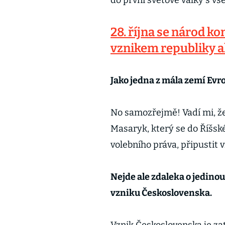
do první světové války s 
28. října se národ k
vznikem republiky a
Jako jedna z mála zemí Evr
No samozřejmě! Vadí mi, ž
Masaryk, který se do Říšsk
volebního práva, připustit 
Nejde ale zdaleka o jedino
vzniku Československa.