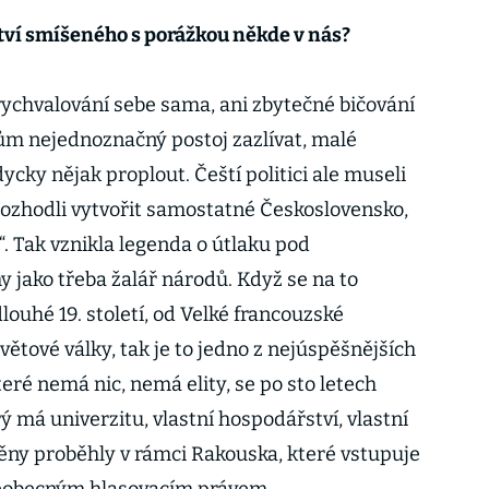
ství smíšeného s porážkou někde v nás?
chvalování sebe sama, ani zbytečné bičování
kům nejednoznačný postoj zazlívat, malé
cky nějak proplout. Čeští politici ale museli
rozhodli vytvořit samostatné Československo,
“. Tak vznikla legenda o útlaku pod
jako třeba žalář národů. Když se na to
louhé 19. století, od Velké francouzské
větové války, tak je to jedno z nejúspěšnějších
teré nemá nic, nemá elity, se po sto letech
 má univerzitu, vlastní hospodářství, vlastní
měny proběhly v rámci Rakouska, které vstupuje