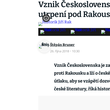
Vznik Československa
utrpení pod Rakousk
Štěpán Bruner
26. října 2018
·
10:30
Vznik Československa je zatí
proti Rakousku a lží o česk
útlaku, aby se vzápětí dozv
české literatury, říká histor