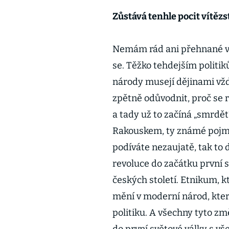
Zůstává tenhle pocit vítěz
Nemám rád ani přehnané vy
se. Těžko tehdejším politi
národy musejí dějinami vždy
zpětně odůvodnit, proč se 
a tady už to začíná „smrdět
Rakouskem, ty známé pojmy 
podíváte nezaujatě, tak to d
revoluce do začátku první s
českých století. Etnikum, k
mění v moderní národ, který
politiku. A všechny tyto z