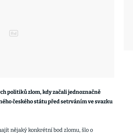
ch politiků zlom, kdy začali jednoznačně
ného českého státu před setrváním ve svazku
 najít nějaký konkrétní bod zlomu, šlo o