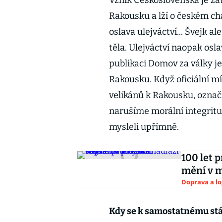
Vznik Československa je zatí
Rakousku a lží o českém cha
oslava ulejváctví... Švejk a
těla. Ulejváctví naopak oslav
publikaci Domov za války je
Rakousku. Když oficiální m
velikánů k Rakousku, označi
narušíme morální integritu 
mysleli upřímně.
100 let 
mění v m
Doprava a lo
Kdy se k samostatnému stát