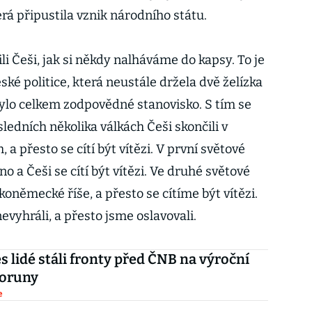
rá připustila vznik národního státu.
 Češi, jak si někdy nalháváme do kapsy. To je
ské politice, která neustále držela dvě želízka
 bylo celkem zodpovědné stanovisko. S tím se
sledních několika válkách Češi skončili v
a přesto se cítí být vítězi. V první světové
o a Češi se cítí být vítězi. Ve druhé světové
koněmecké říše, a přesto se cítíme být vítězi.
vyhráli, a přesto jsme oslavovali.
s lidé stáli fronty před ČNB na výroční
koruny
e