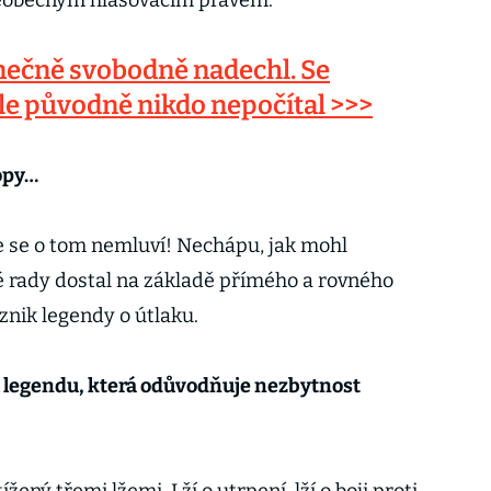
všeobecným hlasovacím právem.
onečně svobodně nadechl. Se
le původně nikdo nepočítal >>>
opy…
e se o tom nemluví! Nechápu, jak mohl
é rady dostal na základě přímého a rovného
vznik legendy o útlaku.
u legendu, která odůvodňuje nezbytnost