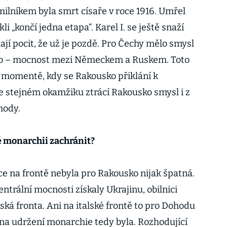
ilníkem byla smrt císaře v roce 1916. Umřel
ekli „končí jedna etapa“. Karel I. se ještě snaží
ají pocit, že už je pozdě. Pro Čechy mělo smysl
ého – mocnost mezi Německem a Ruskem. Toto
 momentě, kdy se Rakousko přiklání k
e stejném okamžiku ztrácí Rakousko smysl i z
ohody.
né monarchii zachránit?
ce na frontě nebyla pro Rakousko nijak špatná.
entrální mocnosti získaly Ukrajinu, obilnici
ká fronta. Ani na italské frontě to pro Dohodu
na udržení monarchie tedy byla. Rozhodující