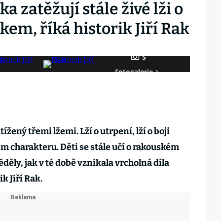
 zatěžují stále živé lži o
em, říká historik Jiří Rak
5
Fotogalerie
žený třemi lžemi. Lží o utrpení, lží o boji
ém charakteru. Děti se stále učí o rakouském
ěděly, jak v té době vznikala vrcholná díla
ik Jiří Rak.