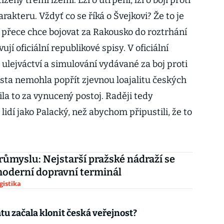
žený třemi lžemi. Lží o utrpení, lží o boji proti
rakteru. Vždyť co se říká o Švejkovi? Že to je
le přece chce bojovat za Rakousko do roztrhání
ují oficiální republikové spisy. V oficiální
 ulejváctví a simulování vydávané za boj proti
ísta nemohla popřít zjevnou loajalitu českých
la to za vynucený postoj. Raději tedy
lidí jako Palacký, než abychom připustili, že to
průmyslu: Nejstarší pražské nádraží se
oderní dopravní terminál
gistika
u začala klonit česká veřejnost?