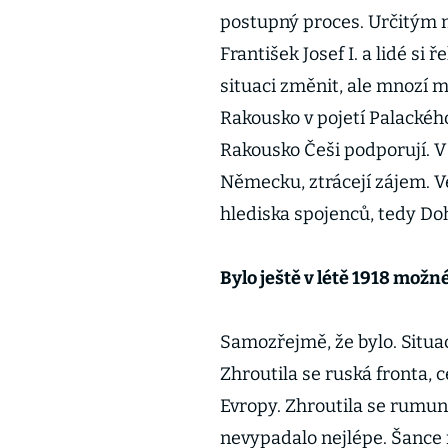
postupný proces. Určitým m
František Josef I. a lidé si ř
situaci změnit, ale mnozí m
Rakousko v pojetí Palack
Rakousko Češi podporují. V
Německu, ztrácejí zájem. V
hlediska spojenců, tedy D
Bylo ještě v létě 1918 mož
Samozřejmě, že bylo. Situa
Zhroutila se ruská fronta, c
Evropy. Zhroutila se rumuns
nevypadalo nejlépe. Šance 