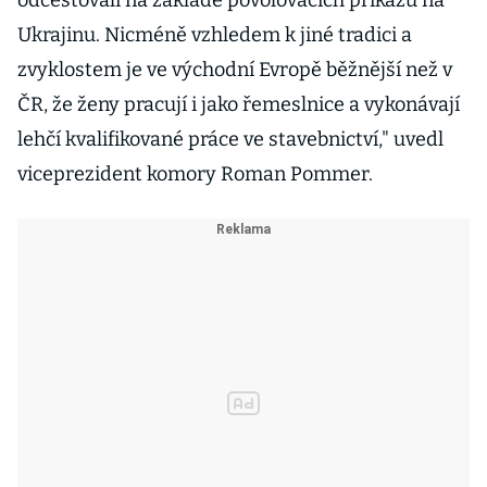
odcestovali na základě povolovacích příkazů na
Ukrajinu. Nicméně vzhledem k jiné tradici a
zvyklostem je ve východní Evropě běžnější než v
ČR, že ženy pracují i jako řemeslnice a vykonávají
lehčí kvalifikované práce ve stavebnictví," uvedl
viceprezident komory Roman Pommer.