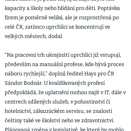
kapacity a školy nebo hlídání pro děti. Poptávka
firem je poměrně veliká, ale je rozprostřená po
celé ČR, zatímco uprchlíci se koncentrují ve
velkých městech, dodal.
"Na pracovní trh ukrajinští uprchlíci již vstupují,
především na manuální profese, kde bývá proces
náboru rychlejší," doplnil ředitel Hays pro ČR
Sándor Bodnár. U kvalifikovaných profesí
předpokládá, že uplatnění mohou najít v IT, dále v
centrech sdílených služeb, v pohostinství či
hotelnictví, zákaznickém servisu, se znalostí
češtiny také ve školství nebo ve zdravotnictví.
Plánovaná změna v legislativě, ke které by mohlo