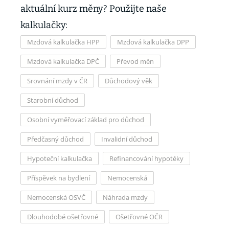
aktuální kurz měny? Použijte naše
kalkulačky:
Mzdová kalkulačka HPP
Mzdová kalkulačka DPP
Mzdová kalkulačka DPČ
Převod měn
Srovnání mzdy v ČR
Důchodový věk
Starobní důchod
Osobní vyměřovací základ pro důchod
Předčasný důchod
Invalidní důchod
Hypoteční kalkulačka
Refinancování hypotéky
Příspěvek na bydlení
Nemocenská
Nemocenská OSVČ
Náhrada mzdy
Dlouhodobé ošetřovné
Ošetřovné OČR