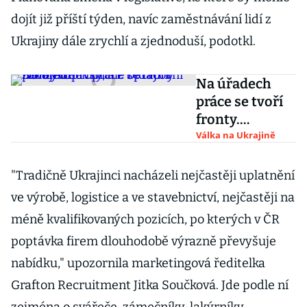
dojít již příští týden, navíc zaměstnávání lidí z
Ukrajiny dále zrychlí a zjednoduší, podotkl.
Na úřadech
práce se tvoří
fronty.
Uprchlíci z
Válka na Ukrajině
Ukrajiny žádají
o dávky, ale i
"Tradičně Ukrajinci nacházeli nejčastěji uplatnění
pracovní
ve výrobě, logistice a ve stavebnictví, nejčastěji na
povolení
méně kvalifikovaných pozicích, po kterých v ČR
poptávka firem dlouhodobě výrazně převyšuje
nabídku," upozornila marketingová ředitelka
Grafton Recruitment Jitka Součková. Jde podle ní