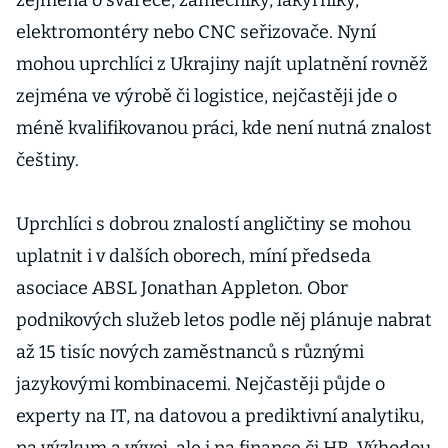
zejména o svářeče, zámečníky, lakýrníky,
elektromontéry nebo CNC seřizovače. Nyní
mohou uprchlíci z Ukrajiny najít uplatnění rovněž
zejména ve výrobě či logistice, nejčastěji jde o
méně kvalifikovanou práci, kde není nutná znalost
češtiny.
Uprchlíci s dobrou znalostí angličtiny se mohou
uplatnit i v dalších oborech, míní předseda
asociace ABSL Jonathan Appleton. Obor
podnikových služeb letos podle něj plánuje nabrat
až 15 tisíc nových zaměstnanců s různými
jazykovými kombinacemi. Nejčastěji půjde o
experty na IT, na datovou a prediktivní analytiku,