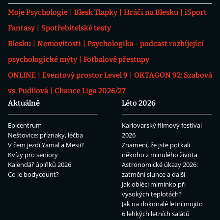
Moje Psychologie
Blesk Tlapky
Hráči na Blesku
iSport
Fantasy
Spotřebitelské testy
Blesku
Nemovitosti
Psychologika - podcast rozbíjející
psychologické mýty
Fotbalové přestupy
ONLINE
Eventový prostor Level 9
OKTAGON 92: Szabová
vs. Pudilová
Chance Liga 2026/27
Aktuálně
Léto 2026
Epicentrum
Karlovarský filmový festival
Neštovice: příznaky, léčba
2026
V čem jezdí Yamal a Mesii?
Znamení, že jste potkali
Kvízy pro seniory
někoho z minulého života
Kalendář úplňků 2026
Astronomické úkazy 2026:
Co je bodycount?
zatmění slunce a další
Jak obléci miminko při
vysokých teplotách?
Jak na dokonalé letní mojito
6 lehkých letních salátů