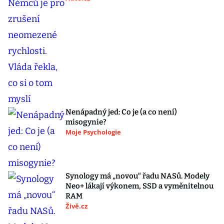
Nenápadný jed: Co je (a co není)
misogynie?
Moje Psychologie
Synology má „novou“ řadu NASů. Modely
Neo+ lákají výkonem, SSD a vyměnitelnou
RAM
Živě.cz