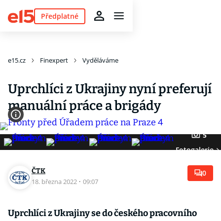
Předplatné
e15.cz
Finexpert
Vyděláváme
Uprchlíci z Ukrajiny nyní preferují
manuální práce a brigády
5
Fotogalerie
ČTK
0
18. března 2022
·
09:07
Uprchlíci z Ukrajiny se do českého pracovního