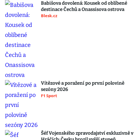
Babišova dovolená: Kousek od oblíbené
destinace Čechů a Onassisova ostrova
Blesk.cz
Vítězové a poražení po první polovině
sezóny 2026
F1 Sport
Šéf Vojenského zpravodajství exkluzivně v
Hráčích: Česku hrozil vyšší stupeň