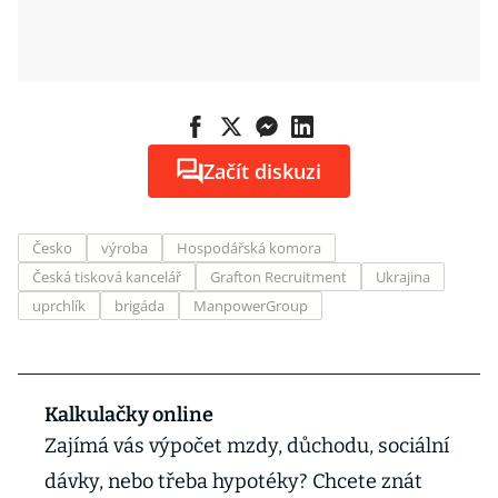
Začít diskuzi
Česko
výroba
Hospodářská komora
Česká tisková kancelář
Grafton Recruitment
Ukrajina
uprchlík
brigáda
ManpowerGroup
Kalkulačky online
Zajímá vás výpočet mzdy, důchodu, sociální
dávky, nebo třeba hypotéky? Chcete znát