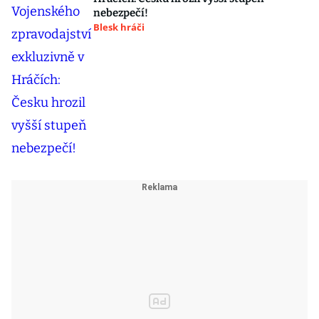
nebezpečí!
Blesk hráči