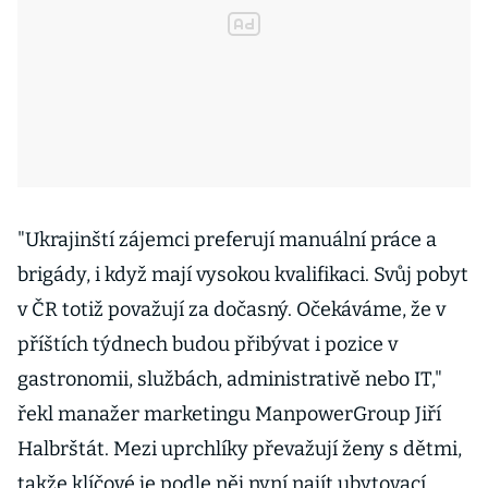
"Ukrajinští zájemci preferují manuální práce a
brigády, i když mají vysokou kvalifikaci. Svůj pobyt
v ČR totiž považují za dočasný. Očekáváme, že v
příštích týdnech budou přibývat i pozice v
gastronomii, službách, administrativě nebo IT,"
řekl manažer marketingu ManpowerGroup Jiří
Halbrštát. Mezi uprchlíky převažují ženy s dětmi,
takže klíčové je podle něj nyní najít ubytovací