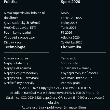
Politika
Sport 2026
Nová superdávka: kdo na ní
MMA
dosáhne?
Fotbal 2026/27
Sjezd sudetských Němců
Hokej 2026
Proč vláda zavádí EET?
Tenis 2026
Padni komu padni
F1 2026
Výpověď z práce vzor
Atletika 2026
Divoký kačer
Cyklistika 2026
Technologie
Ekonomika
SpaceX na burze
Temu a clo
Nejlepší telefony
Spořicí účty
Nejlepší AI zdarma
Superdávka – změny
Nejlepší chytré hodinky
Chybějící roky k důchodu
Nejlepší VPN – srovnání
Minimální mzda 2027
Netflix filmy a seriály
Vedro v práci
© 2001 - 2026 Copyright
CZECH NEWS CENTER a.s.
se sídlem náměstí Marie Schmolkové 3493/1, 100 00 Praha 10 -
Strašnice, IČO: 02346826, zapsána v OR, sp.zn. B 19490 a dodavatelé
obsahu
Autorská práva k publikovaným materiálům