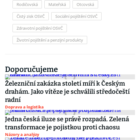
Rodičovská
Mateřská
Otcovská
Čistý zisk OSVČ
Sociální pojištění OSVČ
Zdravotní pojištění OSVČ
Životní pojištění a penzijní produkty
Doporučujeme
Železniční zakázka století míří k Českým
drahám. Jako vítěze je schválili středočeští
radní
Doprava a logistika
Jedna česká iluze se právě rozpadá. Zelená
transformace je pojistkou proti chaosu
Názory a analýzy